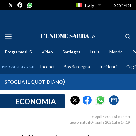
Italy
ACCEDI
METEO
ProgrammaUS
Video
Sardegna
Italia
Mondo
Po
COMUNI AL VOTO
Incendi
Sos Sardegna
Incidenti
Cagli
TEMI CALDI DI OGGI:
VIDEO
SFOGLIA IL QUOTIDIANO
FOTO
ECONOMIA
CRONACA SARDEGNA
CAGLIARI
04 aprile 2021 alle 14:14
PROVINCIA DI CAGLIARI
aggiornato il 04 aprile 2021 alle 14:19
SULCIS IGLESIENTE