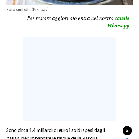
LAVORO
Foto simbolo (Pixabay)
Per restare aggiornato entra nel nostro
canale
BANDI
Whatsapp
SPORT IN SARDEGNA
SPORT
RISULTATI E CLASSIFICHE
CALCIO
CALCIO REGIONALE
BASKET
VOLLEY
MOTORI
TENNIS
ALTRI SPORT
Sono circa 1,4 miliardi di euro i soldi spesi dagli
italiani per imbandire le tavole della Pasqua.
CULTURA