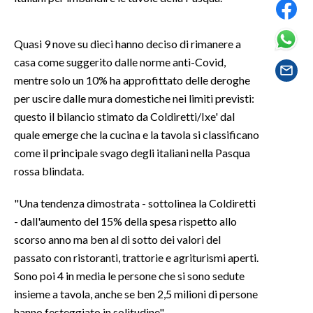
SPETTACOLI
Quasi 9 nove su dieci hanno deciso di rimanere a
casa come suggerito dalle norme anti-Covid,
GOSSIP
mentre solo un 10% ha approfittato delle deroghe
per uscire dalle mura domestiche nei limiti previsti:
SALUTE
questo il bilancio stimato da Coldiretti/Ixe' dal
SARDEGNA TURISMO
quale emerge che la cucina e la tavola si classificano
come il principale svago degli italiani nella Pasqua
SARDI NEL MONDO
rossa blindata.
NOTIZIE
"Una tendenza dimostrata - sottolinea la Coldiretti
EVENTI
- dall'aumento del 15% della spesa rispetto allo
scorso anno ma ben al di sotto dei valori del
#CARAUNIONE
passato con ristoranti, trattorie e agriturismi aperti.
Sono poi 4 in media le persone che si sono sedute
3 MINUTI CON
insieme a tavola, anche se ben 2,5 milioni di persone
INSULARITÀ
hanno festeggiato in solitudine".