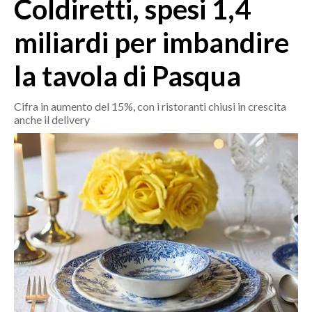
Coldiretti, spesi 1,4
MEDIO CAMPIDANO
ORISTANO E PROVINCIA
miliardi per imbandire
SASSARI E PROVINCIA
la tavola di Pasqua
GALLURA
NUORO E PROVINCIA
Cifra in aumento del 15%, con i ristoranti chiusi in crescita
OGLIASTRA
anche il delivery
AGENDA
CRONACA
ITALIA
MONDO
POLITICA
ECONOMIA
SERVIZI ALLE IMPRESE