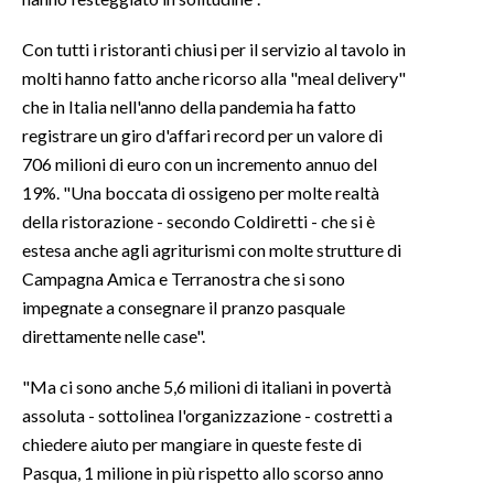
INFO AZIENDE
Con tutti i ristoranti chiusi per il servizio al tavolo in
molti hanno fatto anche ricorso alla "meal delivery"
ABBONATI
che in Italia nell'anno della pandemia ha fatto
ANNUNCI
registrare un giro d'affari record per un valore di
NECROLOGI
706 milioni di euro con un incremento annuo del
PUBBLICITÀ
19%. "Una boccata di ossigeno per molte realtà
SPIAGGE
della ristorazione - secondo Coldiretti - che si è
estesa anche agli agriturismi con molte strutture di
STORE
Campagna Amica e Terranostra che si sono
impegnate a consegnare iI pranzo pasquale
direttamente nelle case".
"Ma ci sono anche 5,6 milioni di italiani in povertà
assoluta - sottolinea l'organizzazione - costretti a
chiedere aiuto per mangiare in queste feste di
Pasqua, 1 milione in più rispetto allo scorso anno