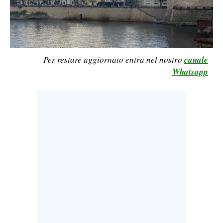
LAVORO
BANDI
SPORT IN SARDEGNA
Per restare aggiornato entra nel nostro
canale
Whatsapp
SPORT
RISULTATI E CLASSIFICHE
CALCIO
CALCIO REGIONALE
BASKET
VOLLEY
MOTORI
TENNIS
ALTRI SPORT
CULTURA