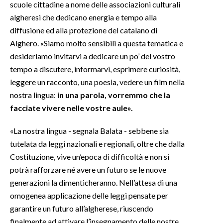
scuole cittadine a nome delle associazioni culturali
algheresi che dedicano energia e tempo alla
INFO AZIENDE
diffusione ed alla protezione del catalano di
ABBONATI
Alghero. «Siamo molto sensibili a questa tematica e
ANNUNCI
desideriamo invitarvi a dedicare un po’ del vostro
NECROLOGI
tempo a discutere, informarvi, esprimere curiosità,
leggere un racconto, una poesia, vedere un film nella
PUBBLICITÀ
nostra lingua:
in una parola, vorremmo che la
SPIAGGE
facciate vivere nelle vostre aule».
STORE
«La nostra lingua - segnala Balata - sebbene sia
tutelata da leggi nazionali e regionali, oltre che dalla
Costituzione, vive un’epoca di difficoltà e non si
potrà rafforzare né avere un futuro se le nuove
generazioni la dimenticheranno. Nell’attesa di una
omogenea applicazione delle leggi pensate per
garantire un futuro all’algherese, riuscendo
finalmente ad attivare l’insegnamento delle nostre