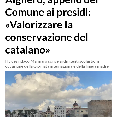
MEDIO CAMPIDANO
Comune ai presidi:
ORISTANO E PROVINCIA
SASSARI E PROVINCIA
«Valorizzare la
GALLURA
conservazione del
NUORO E PROVINCIA
OGLIASTRA
catalano»
AGENDA
Il vicesindaco Marinaro scrive ai dirigenti scolastici in
CRONACA
occasione della Giornata internazionale della lingua madre
ITALIA
MONDO
POLITICA
ECONOMIA
SERVIZI ALLE IMPRESE