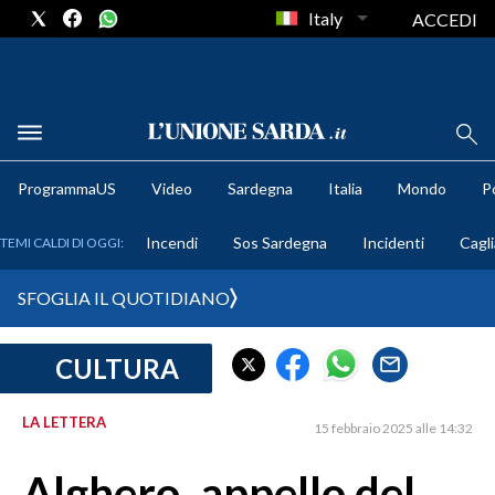
Italy
ACCEDI
METEO
ProgrammaUS
Video
Sardegna
Italia
Mondo
Po
COMUNI AL VOTO
Incendi
Sos Sardegna
Incidenti
Cagli
TEMI CALDI DI OGGI:
VIDEO
SFOGLIA IL QUOTIDIANO
FOTO
CULTURA
CRONACA SARDEGNA
CAGLIARI
LA LETTERA
15 febbraio 2025 alle 14:32
PROVINCIA DI CAGLIARI
SULCIS IGLESIENTE
Alghero, appello del