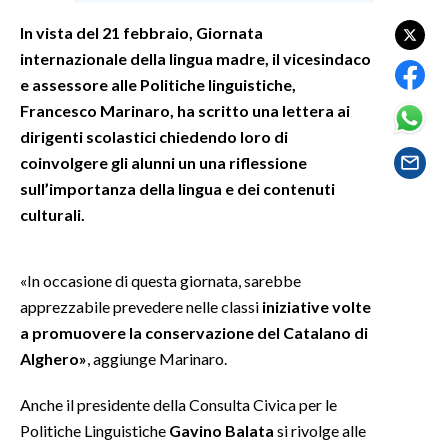
In vista del 21 febbraio, Giornata
SPETTACOLI
internazionale della lingua madre, il vicesindaco
e assessore alle Politiche linguistiche,
GOSSIP
Francesco Marinaro, ha scritto una lettera ai
dirigenti scolastici chiedendo loro di
SALUTE
coinvolgere gli alunni un una riflessione
sull’importanza della lingua e dei contenuti
SARDEGNA TURISMO
culturali.
SARDI NEL MONDO
NOTIZIE
«In occasione di questa giornata, sarebbe
EVENTI
apprezzabile prevedere nelle classi
iniziative volte
a promuovere la conservazione del Catalano di
#CARAUNIONE
Alghero»
, aggiunge Marinaro.
3 MINUTI CON
Anche il presidente della Consulta Civica per le
Politiche Linguistiche
Gavino Balata
si rivolge alle
INSULARITÀ