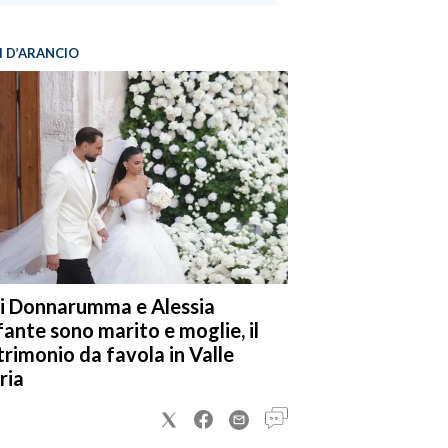
I D’ARANCIO
i Donnarumma e Alessia
fante sono marito e moglie, il
rimonio da favola in Valle
ria