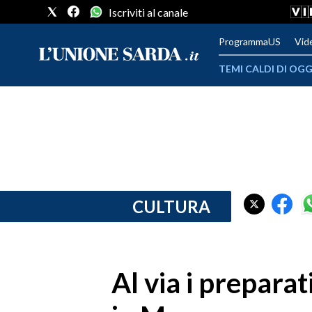
Iscriviti al canale
ProgrammaUS
Vid
TEMI CALDI DI OGG
METEO
COMUNI AL VOTO
VIDEO
FOTO
CULTURA
CRONACA SARDEGNA
CAGLIARI
Al via i preparat
PROVINCIA DI CAGLIARI
SULCIS IGLESIENTE