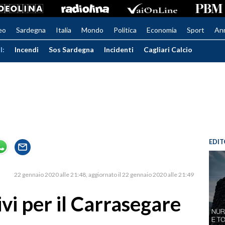
eo
Sardegna
Italia
Mondo
Politica
Economia
Sport
An
I:
Incendi
Sos Sardegna
Incidenti
Cagliari Calcio
EDIT
22 gennaio 2020 alle 21:48
aggiornato il 22 gennaio 2020 alle 21:49
ivi per il Carrasegare