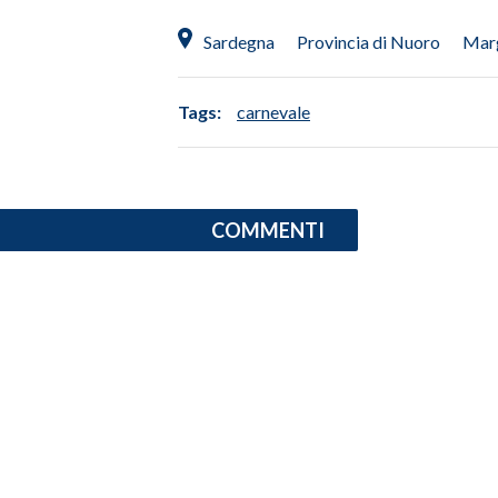
Sardegna
Provincia di Nuoro
Mar
SPETTACOLI
GOSSIP
Tags:
carnevale
SALUTE
SARDEGNA TURISMO
COMMENTI
SARDI NEL MONDO
NOTIZIE
EVENTI
#CARAUNIONE
3 MINUTI CON
INSULARITÀ