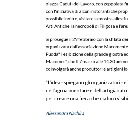
piazza Caduti del Lavoro, con zeppolata 
LAVORO
con l'iniziativa di alcuni ristoranti che pro
BANDI
possibile inoltre, visitare la mostra alles
Arti Antiche, la necropoli di Filigosa e l'ar
SPORT IN SARDEGNA
Si prosegue il 29 febbraio con la sfilata dei
SPORT
organizzata dall'associazione Macomente
RISULTATI E CLASSIFICHE
Pudda", l'esibizione della grande giostra e
Macomer", che il 7 marzo alle 14.30 animer
CALCIO
coinvolgerà anche produttori e artigiani loc
CALCIO REGIONALE
BASKET
"L'idea - spiegano gli organizzatori - è 
VOLLEY
dell'agroalimentare e dell'artigianato 
MOTORI
per creare una fiera che dia loro visi
TENNIS
Alessandra Nachira
ALTRI SPORT
CULTURA