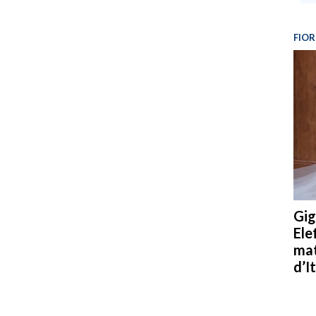
FIOR
Gig
Ele
mat
d’It