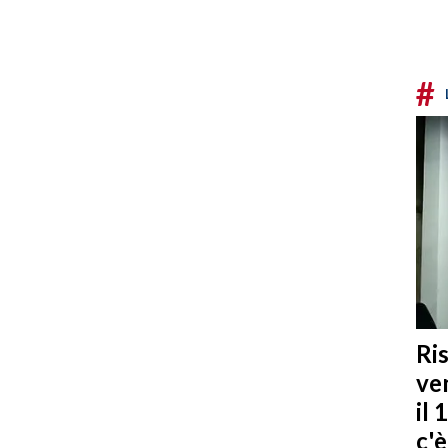
#
Ris
ven
il 
c'