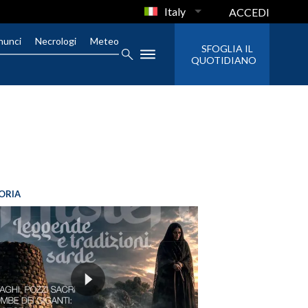
Italy
ACCEDI
nunci
Necrologi
Meteo
SFOGLIA IL
QUOTIDIANO
ORIA