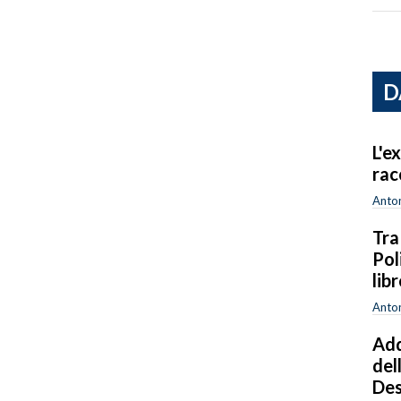
D
L'e
rac
Anton
Tra
Pol
lib
Anton
Add
del
Des