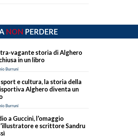
A
NON
PERDERE
xtra-vagante storia di Alghero
chiusa in un libro
io Burruni
 sport e cultura, la storia della
isportiva Alghero diventa un
ro
io Burruni
io a Guccini, l’omaggio
l’illustratore e scrittore Sandru
sì