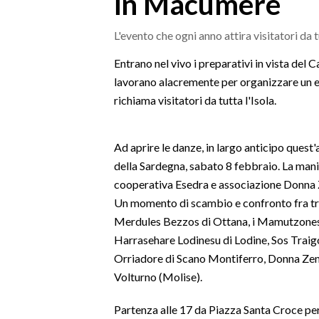
in Macumere
MEDIO CAMPIDANO
ORISTANO E PROVINCIA
L'evento che ogni anno attira visitatori da 
SASSARI E PROVINCIA
Entrano nel vivo i preparativi in vista del
GALLURA
lavorano alacremente per organizzare un ev
NUORO E PROVINCIA
richiama visitatori da tutta l'Isola.
OGLIASTRA
AGENDA
Ad aprire le danze, in largo anticipo quest'
della Sardegna, sabato 8 febbraio. La mani
CRONACA
cooperativa Esedra e associazione Donna 
ITALIA
Un momento di scambio e confronto fra trad
MONDO
Merdules Bezzos di Ottana, i Mamutzones A
Harrasehare Lodinesu di Lodine, Sos Traigol
POLITICA
Orriadore di Scano Montiferro, Donna Zen
Volturno (Molise).
ECONOMIA
Partenza alle 17 da Piazza Santa Croce per
SERVIZI ALLE IMPRESE