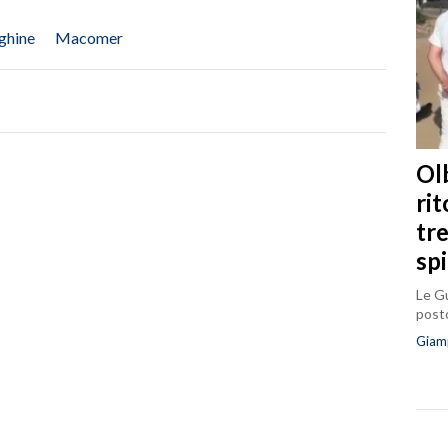
ghine
Macomer
Olb
ri
tr
sp
Le Gu
posto
Giam