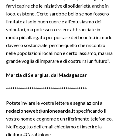
farvi capire che le iniziative di solidarietà, anche in
INFO AZIENDE
loco, esistono. Certo sarebbe bello se non fossero
limitate al solo buon cuore e all’entusiasmo dei
ABBONATI
volontari, ma potessero essere abbracciate in
ANNUNCI
modo più allargato per portare dei benefici in modo
NECROLOGI
davvero sostanziale, perché quello che riscontro
PUBBLICITÀ
nelle popolazioni locali non è certo lassismo, ma una
SPIAGGE
grande voglia di imparare e di costruirsi un futuro".
STORE
Marzia di
Selargius
, dal Madagascar
**************************************
Potete inviare le vostre lettere e segnalazioni a
redazioneweb@unionesarda.it
specificando il
vostro nome e cognome e un riferimento telefonico.
Nell'oggetto dell'email chiediamo di inserire la
dicitura #CaraUnione.