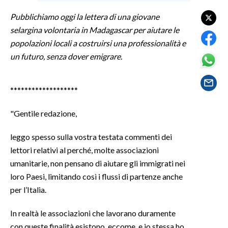
LAVORO
Pubblichiamo oggi la lettera di una giovane
BANDI
selargina
volontaria in Madagascar per aiutare le
popolazioni locali a
costruirsi
una professionalità e
SPORT IN SARDEGNA
un futuro, senza dover emigrare.
SPORT
*******************
RISULTATI E CLASSIFICHE
CALCIO
"Gentile redazione,
CALCIO REGIONALE
leggo spesso sulla vostra testata commenti dei
BASKET
lettori relativi al perché, molte associazioni
VOLLEY
umanitarie, non pensano di aiutare gli immigrati nei
MOTORI
loro Paesi, limitando così i flussi di partenze anche
TENNIS
per l’Italia.
ALTRI SPORT
In realtà le associazioni che lavorano duramente
CULTURA
con queste finalità esistono, eccome, e io stessa ho