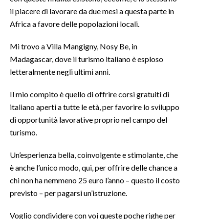
il piacere di lavorare da due mesi a questa parte in
SPETTACOLI
Africa a favore delle popolazioni locali.
GOSSIP
Mi trovo a Villa Mangigny, Nosy Be, in
Madagascar, dove il turismo italiano è esploso
SALUTE
letteralmente negli ultimi anni.
SARDEGNA TURISMO
Il mio compito è quello di offrire corsi gratuiti di
italiano aperti a tutte le età, per favorire lo sviluppo
SARDI NEL MONDO
di opportunità lavorative proprio nel campo del
NOTIZIE
turismo.
EVENTI
Un’esperienza bella, coinvolgente e stimolante, che
è anche l’unico modo, qui, per offrire delle chance a
#CARAUNIONE
chi non ha nemmeno 25 euro l’anno – questo il costo
3 MINUTI CON
previsto – per pagarsi un’istruzione.
Voglio condividere con voi queste poche righe per
INSULARITÀ