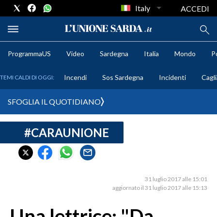
Italy
ACCEDI
ProgrammaUS
Video
Sardegna
Italia
Mondo
Po
METEO
Incendi
Sos Sardegna
Incidenti
Cagli
TEMI CALDI DI OGGI:
COMUNI AL VOTO
SFOGLIA IL QUOTIDIANO
VIDEO
#CARAUNIONE
FOTO
CRONACA SARDEGNA
CAGLIARI
31 luglio 2017 alle 15:01
aggiornato il 31 luglio 2017 alle 15:13
PROVINCIA DI CAGLIARI
SULCIS IGLESIENTE
Una lettrice: "Da