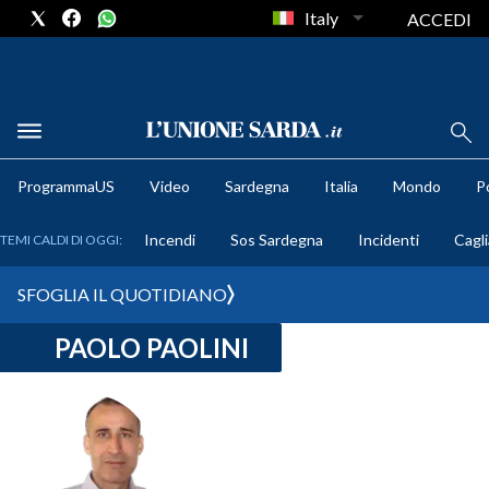
Italy
ACCEDI
METEO
ProgrammaUS
Video
Sardegna
Italia
Mondo
Po
COMUNI AL VOTO
Incendi
Sos Sardegna
Incidenti
Cagli
TEMI CALDI DI OGGI:
VIDEO
SFOGLIA IL QUOTIDIANO
FOTO
PAOLO PAOLINI
CRONACA SARDEGNA
CAGLIARI
PROVINCIA DI CAGLIARI
SULCIS IGLESIENTE