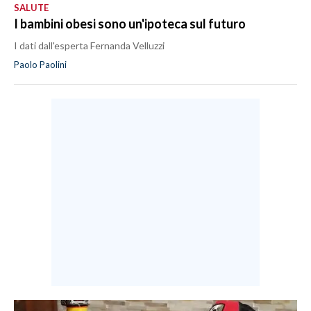
SALUTE
I bambini obesi sono un'ipoteca sul futuro
SPETTACOLI
I dati dall'esperta Fernanda Velluzzi
GOSSIP
Paolo Paolini
SALUTE
SARDEGNA TURISMO
SARDI NEL MONDO
NOTIZIE
EVENTI
#CARAUNIONE
3 MINUTI CON
INSULARITÀ