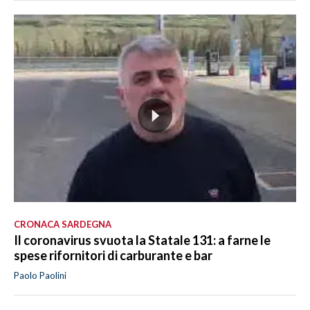
LAVORO
BANDI
SPORT IN SARDEGNA
SPORT
RISULTATI E CLASSIFICHE
CALCIO
CALCIO REGIONALE
BASKET
VOLLEY
CRONACA SARDEGNA
MOTORI
Il coronavirus svuota la Statale 131: a farne le
TENNIS
spese rifornitori di carburante e bar
ALTRI SPORT
Paolo Paolini
CULTURA