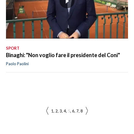
SPORT
Binaghi: "Non voglio fare il presidente del Coni"
Paolo Paolini
1
2
3
4
5
6
7
8