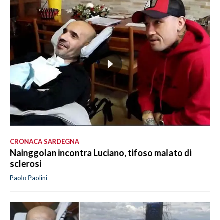
INFO AZIENDE
ABBONATI
ANNUNCI
NECROLOGI
PUBBLICITÀ
SPIAGGE
STORE
CRONACA SARDEGNA
Nainggolan incontra Luciano, tifoso malato di
sclerosi
Paolo Paolini