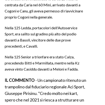
centrata da Caria nel 60 Mini, arrivato davanti a
INFO AZIENDE
Cogoni e Canu, gli aveva permesso di riavvicinare
proprio Cogoni nella generale.
ABBONATI
ANNUNCI
Nella 125 Ledda, portacolori dell'Autoservice
NECROLOGI
Sport, era salito sul gradino più alto del podio
PUBBLICITÀ
davanti a Basoli, vincitore delle due prove
precedenti, e Cavalli.
SPIAGGE
STORE
Nella 125 Senior a trionfare era stato Calza,
precedendo Bitti e Marmillata, mentre nella Kz
aveva vinto Casiddu davanti a Meloni e Fadda.
IL COMMENTO
- Un campionato ritenuto un
trampolino dal fiduciario regionale Aci Sport,
Giuseppe Pirisinu. "Credo molto nei kart,
spero che nel 2021 si riesca a strutturare un