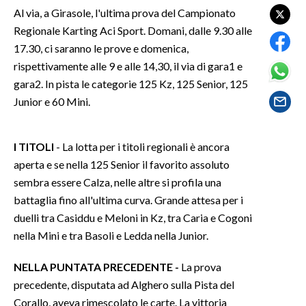
Al via, a Girasole, l'ultima prova del Campionato
Regionale Karting Aci Sport. Domani, dalle 9.30 alle
SPETTACOLI
17.30, ci saranno le prove e domenica,
GOSSIP
rispettivamente alle 9 e alle 14,30, il via di gara1 e
gara2. In pista le categorie 125 Kz, 125 Senior, 125
SALUTE
Junior e 60 Mini.
SARDEGNA TURISMO
I TITOLI
- La lotta per i titoli regionali è ancora
SARDI NEL MONDO
aperta e se nella 125 Senior il favorito assoluto
sembra essere Calza, nelle altre si profila una
NOTIZIE
battaglia fino all'ultima curva. Grande attesa per i
EVENTI
duelli tra Casiddu e Meloni in Kz, tra Caria e Cogoni
nella Mini e tra Basoli e Ledda nella Junior.
#CARAUNIONE
NELLA PUNTATA PRECEDENTE -
La prova
3 MINUTI CON
precedente, disputata ad Alghero sulla Pista del
Corallo, aveva rimescolato le carte. La vittoria
INSULARITÀ