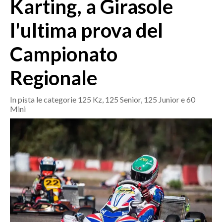
Karting, a Girasole
MEDIO CAMPIDANO
ORISTANO E PROVINCIA
l'ultima prova del
SASSARI E PROVINCIA
Campionato
GALLURA
NUORO E PROVINCIA
Regionale
OGLIASTRA
AGENDA
In pista le categorie 125 Kz, 125 Senior, 125 Junior e 60
Mini
CRONACA
ITALIA
MONDO
POLITICA
ECONOMIA
SERVIZI ALLE IMPRESE