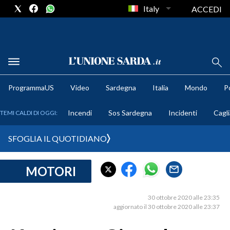
Italy
ACCEDI
METEO
ProgrammaUS
Video
Sardegna
Italia
Mondo
Po
COMUNI AL VOTO
Incendi
Sos Sardegna
Incidenti
Cagli
TEMI CALDI DI OGGI:
VIDEO
SFOGLIA IL QUOTIDIANO
FOTO
MOTORI
CRONACA SARDEGNA
CAGLIARI
30 ottobre 2020 alle 23:35
PROVINCIA DI CAGLIARI
aggiornato il 30 ottobre 2020 alle 23:37
SULCIS IGLESIENTE