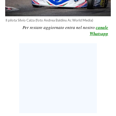
LAVORO
BANDI
Il pilota Silvio Calza (foto Andrea Baldinu Ac World Media)
Per restare aggiornato entra nel nostro
canale
SPORT IN SARDEGNA
Whatsapp
SPORT
RISULTATI E CLASSIFICHE
CALCIO
CALCIO REGIONALE
BASKET
VOLLEY
MOTORI
TENNIS
ALTRI SPORT
CULTURA