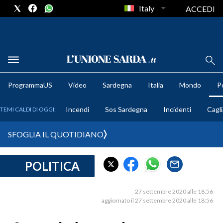
Italy
ACCEDI
METEO
ProgrammaUS
Video
Sardegna
Italia
Mondo
Po
COMUNI AL VOTO
Incendi
Sos Sardegna
Incidenti
Cagli
TEMI CALDI DI OGGI:
VIDEO
SFOGLIA IL QUOTIDIANO
FOTO
POLITICA
CRONACA SARDEGNA
CAGLIARI
27 settembre 2020 alle 18:56
PROVINCIA DI CAGLIARI
aggiornato il 27 settembre 2020 alle 18:56
SULCIS IGLESIENTE