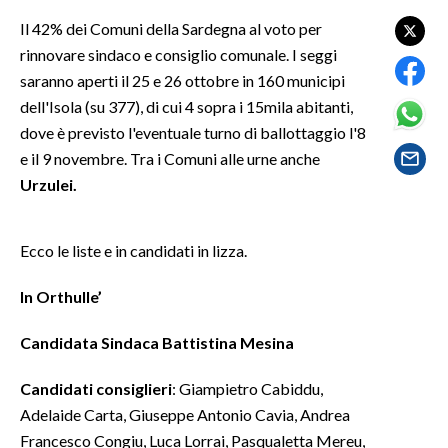
LAVORO
Il 42% dei Comuni della Sardegna al voto per
rinnovare sindaco e consiglio comunale. I seggi
BANDI
saranno aperti il 25 e 26 ottobre in 160 municipi
SPORT IN SARDEGNA
dell'Isola (su 377), di cui 4 sopra i 15mila abitanti,
dove è previsto l'eventuale turno di ballottaggio l'8
SPORT
e il 9 novembre. Tra i Comuni alle urne anche
Urzulei.
RISULTATI E CLASSIFICHE
CALCIO
CALCIO REGIONALE
Ecco le liste e in candidati in lizza.
BASKET
In Orthulle’
VOLLEY
MOTORI
Candidata Sindaca Battistina Mesina
TENNIS
Candidati consiglieri
: Giampietro Cabiddu,
ALTRI SPORT
Adelaide Carta, Giuseppe Antonio Cavia, Andrea
Francesco Congiu, Luca Lorrai, Pasqualetta Mereu,
CULTURA