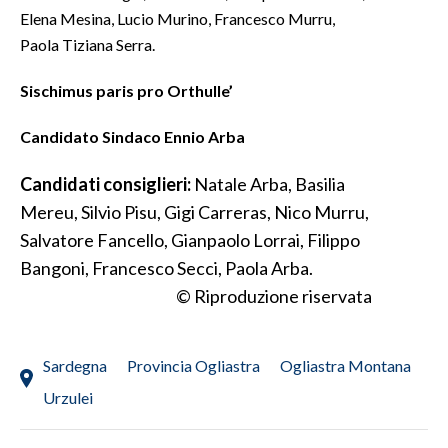
Elena Mesina, Lucio Murino, Francesco Murru,
SPETTACOLI
Paola Tiziana Serra.
Sischimus paris pro Orthulle’
GOSSIP
Candidato Sindaco Ennio Arba
SALUTE
Candidati consiglieri:
Natale Arba, Basilia
SARDEGNA TURISMO
Mereu, Silvio Pisu, Gigi Carreras, Nico Murru,
SARDI NEL MONDO
Salvatore Fancello, Gianpaolo Lorrai, Filippo
Bangoni, Francesco Secci, Paola Arba.
NOTIZIE
© Riproduzione riservata
EVENTI
#CARAUNIONE
Sardegna
Provincia Ogliastra
Ogliastra Montana
3 MINUTI CON
Urzulei
INSULARITÀ