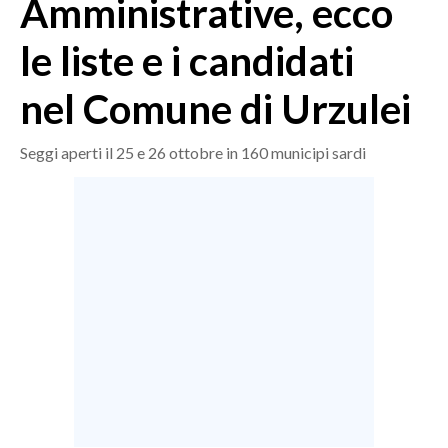
Amministrative, ecco
MEDIO CAMPIDANO
ORISTANO E PROVINCIA
le liste e i candidati
SASSARI E PROVINCIA
nel Comune di Urzulei
GALLURA
NUORO E PROVINCIA
Seggi aperti il 25 e 26 ottobre in 160 municipi sardi
OGLIASTRA
AGENDA
CRONACA
ITALIA
MONDO
POLITICA
ECONOMIA
SERVIZI ALLE IMPRESE