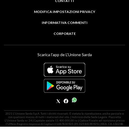
CONTATTI
MODIFICA IMPOSTAZIONI PRIVACY
INFORMATIVA COMMENTI
CORPORATE
Scarica l'app de L'Unione Sarda
2021 L'Unione Sarda S.p.A. Tutti i diritti riservati. É vietata la riproduzione, anche parziale e
con qualsiasi mezzo, di tutti i materiali del sito. | Indirizzo della Sede Legale: Piazzetta
L'Unione Sarda nr. 24 | Capitale sociale 11.400.000,00 i.v. | Codice Fiscale ed iscrizione presso
l'Ufficio Registro Imprese di Cagliari 01687830925 (P.I. 02544190925) | REA: CA-136248