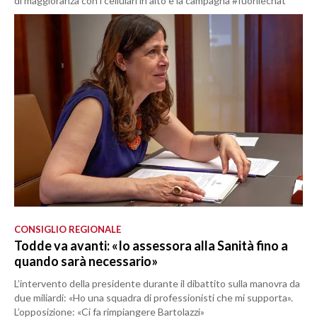
di maggioranza con i cellulari in alto e la campagna #fuorilechat
CONSIGLIO REGIONALE
Todde va avanti: «Io assessora alla Sanità fino a
quando sarà necessario»
L’intervento della presidente durante il dibattito sulla manovra da
due miliardi: «Ho una squadra di professionisti che mi supporta».
L’opposizione: «Ci fa rimpiangere Bartolazzi»