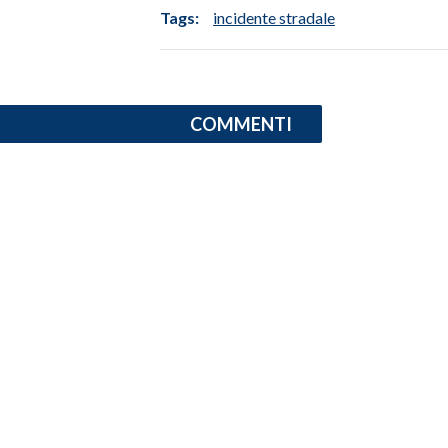
Tags:
incidente stradale
INFO AZIENDE
ABBONATI
ANNUNCI
COMMENTI
NECROLOGI
PUBBLICITÀ
SPIAGGE
STORE