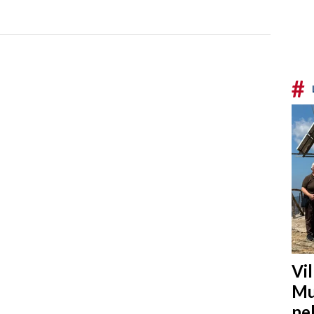
#
Vi
Mu
ne