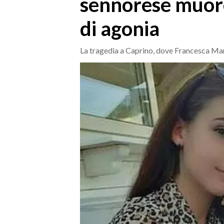
sennorese muore
MEDIO CAMPIDANO
ORISTANO E PROVINCIA
di agonia
SASSARI E PROVINCIA
GALLURA
La tragedia a Caprino, dove Francesca Mann
NUORO E PROVINCIA
OGLIASTRA
AGENDA
CRONACA
ITALIA
MONDO
POLITICA
ECONOMIA
SERVIZI ALLE IMPRESE