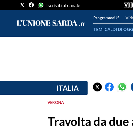
Iscriviti al canale
ProgrammaUS
Vid
TEMI CALDI DI OGG
METEO
COMUNI AL VOTO
VIDEO
FOTO
ITALIA
CRONACA SARDEGNA
VERONA
CAGLIARI
Travolta da due
PROVINCIA DI CAGLIARI
SULCIS IGLESIENTE