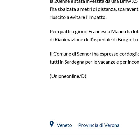
la 20enne è stata investita da una Bmw X5 
l’ha sbalzata a metri di distanza, scaraven
SPETTACOLI
riuscito a evitare l'impatto.
GOSSIP
Per quattro giorni Francesca Mannu ha lotta
di Rianimazione dell’ospedale di Borgo Tren
SALUTE
Il Comune di Sennori ha espresso cordoglio
SARDEGNA TURISMO
tutti in Sardegna per le vacanze e per incon
SARDI NEL MONDO
(Unioneonline/D)
NOTIZIE
EVENTI
#CARAUNIONE
3 MINUTI CON
Veneto
Provincia di Verona
INSULARITÀ