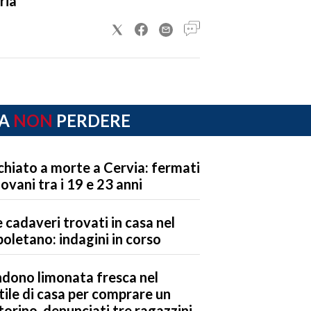
ria
A
NON
PERDERE
chiato a morte a Cervia: fermati
iovani tra i 19 e 23 anni
 cadaveri trovati in casa nel
oletano: indagini in corso
dono limonata fresca nel
tile di casa per comprare un
orino, denunciati tre ragazzini