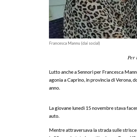
LAVORO
BANDI
SPORT IN SARDEGNA
Francesca Mannu (dai social)
SPORT
Per 
RISULTATI E CLASSIFICHE
CALCIO
Lutto anche a Sennori per Francesca Mannu,
CALCIO REGIONALE
agonia a Caprino, in provincia di Verona, do
BASKET
anno.
VOLLEY
MOTORI
La giovane lunedì 15 novembre stava facen
TENNIS
auto.
ALTRI SPORT
Mentre attraversava la strada sulle strisce
CULTURA