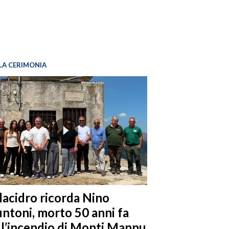
LA CERIMONIA
llacidro ricorda Nino
ntoni, morto 50 anni fa
ll’incendio di Monti Mannu