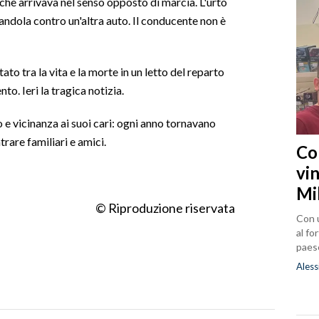
che arrivava nel senso opposto di marcia. L'urto
tandola contro un'altra auto. Il conducente non è
to tra la vita e la morte in un letto del reparto
to. Ieri la tragica notizia.
 e vicinanza ai suoi cari: ogni anno tornavano
trare familiari e amici.
Co
vin
Mi
© Riproduzione riservata
Con u
al fo
paes
Aless