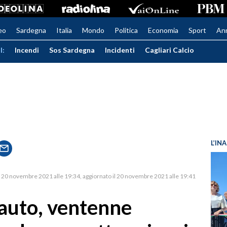
eo
Sardegna
Italia
Mondo
Politica
Economia
Sport
An
I:
Incendi
Sos Sardegna
Incidenti
Cagliari Calcio
L’IN
20 novembre 2021 alle 19:34
aggiornato il 20 novembre 2021 alle 19:41
 auto, ventenne