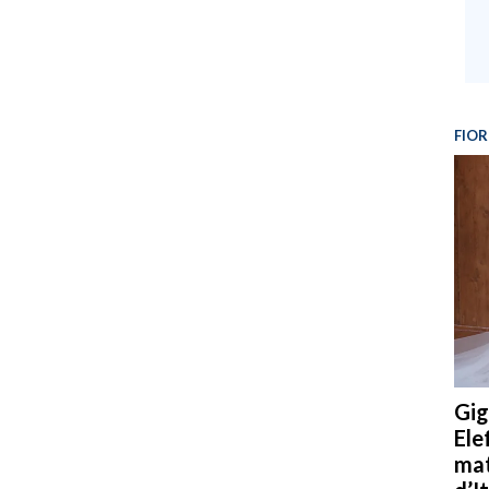
FIOR
Gig
Ele
mat