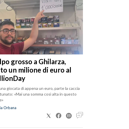
lpo grosso a Ghilarza,
to un milione di euro al
llionDay
na giocata di appena un euro, parte la caccia
rtunato: «Mai una somma così alta in questo
e»
ia Orbana