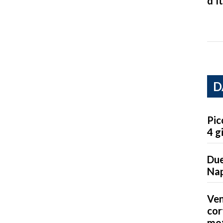
d’It
D
Pic
4 g
Due
Nap
Ven
cor
mot