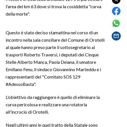
l'area del km 63 dove si trova la cosiddetta "curva
SPETTACOLI
della morte".
GOSSIP
Questo è stato deciso stamattina nel corso di un
incontro nella sala consiliare del Comune di Orotelli
SALUTE
al quale hanno preso parte il sottosegretario ai
SARDEGNA TURISMO
trasporti Roberto Traversi, i deputati dei Cinque
Stelle Alberto Manca, Paola Deiana, il senatore
SARDI NEL MONDO
Emiliano Fenu, il sindaco Giovannino Marteddu e i
NOTIZIE
rappresentanti del "Comitato SOS 129
#AdessoBasta".
EVENTI
L'obiettivo da raggiungere è quello di eliminare la
#CARAUNIONE
curva pericolosa e realizzare una rotatoria
all'incrocio di Orotelli.
3 MINUTI CON
Negli ultimi anni in quel tratto della Statale sono
INSULARITÀ