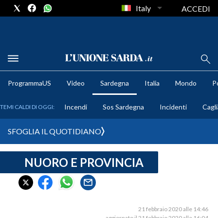
Italy
ACCEDI
METEO
ProgrammaUS
Video
Sardegna
Italia
Mondo
Po
COMUNI AL VOTO
Incendi
Sos Sardegna
Incidenti
Cagli
TEMI CALDI DI OGGI:
VIDEO
SFOGLIA IL QUOTIDIANO
FOTO
NUORO E PROVINCIA
CRONACA SARDEGNA
CAGLIARI
PROVINCIA DI CAGLIARI
SULCIS IGLESIENTE
21 febbraio 2020 alle 14:46
aggiornato il 21 febbraio 2020 alle 16:04