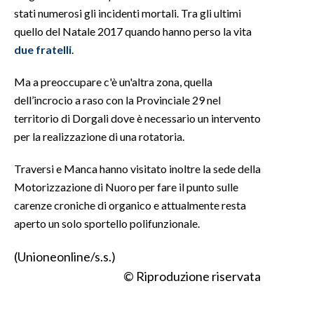
stati numerosi gli incidenti mortali. Tra gli ultimi
INFO AZIENDE
quello del Natale 2017 quando hanno perso la vita
due fratelli
.
ABBONATI
ANNUNCI
Ma a preoccupare c'è un'altra zona, quella
NECROLOGI
dell’incrocio a raso con la Provinciale 29 nel
PUBBLICITÀ
territorio di Dorgali dove è necessario un intervento
per la realizzazione di una rotatoria.
SPIAGGE
STORE
Traversi e Manca hanno visitato inoltre la sede della
Motorizzazione di Nuoro per fare il punto sulle
carenze croniche di organico e attualmente resta
aperto un solo sportello polifunzionale.
(Unioneonline/s.s.)
© Riproduzione riservata