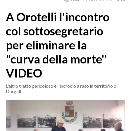
MEDIO CAMPIDANO
ORISTANO E PROVINCIA
A Orotelli l'incontro
SASSARI E PROVINCIA
col sottosegretario
GALLURA
NUORO E PROVINCIA
per eliminare la
OGLIASTRA
"curva della morte"
AGENDA
VIDEO
CRONACA
ITALIA
L'altro tratto pericoloso è l'incrocio a raso in territorio di
MONDO
Dorgali
POLITICA
ECONOMIA
SERVIZI ALLE IMPRESE