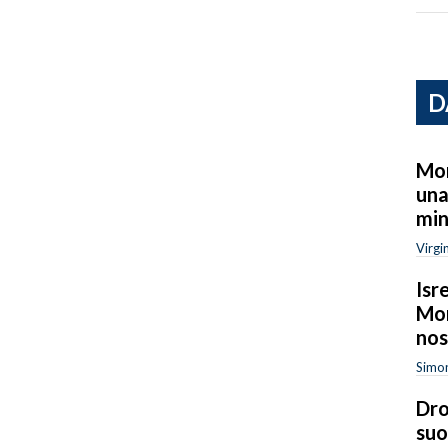
D
Mon
una
min
Virgi
Isr
Mor
nos
Simon
Dro
suo