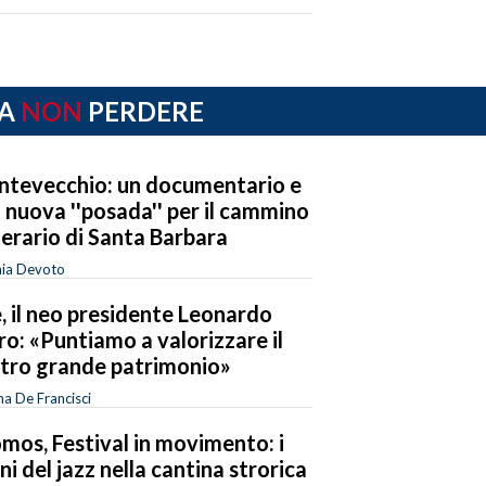
A
NON
PERDERE
tevecchio: un documentario e
 nuova ''posada'' per il cammino
erario di Santa Barbara
nia Devoto
e, il neo presidente Leonardo
o: «Puntiamo a valorizzare il
tro grande patrimonio»
a De Francisci
mos, Festival in movimento: i
ni del jazz nella cantina strorica