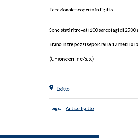
LAVORO
Eccezionale scoperta in Egitto.
BANDI
Sono stati ritrovati 100 sarcofagi di 2500 a
SPORT IN SARDEGNA
Erano in tre pozzi sepolcrali a 12 metri di 
SPORT
RISULTATI E CLASSIFICHE
(Unioneonline/s.s.)
CALCIO
CALCIO REGIONALE
BASKET
Egitto
VOLLEY
MOTORI
Tags:
Antico Egitto
TENNIS
ALTRI SPORT
CULTURA