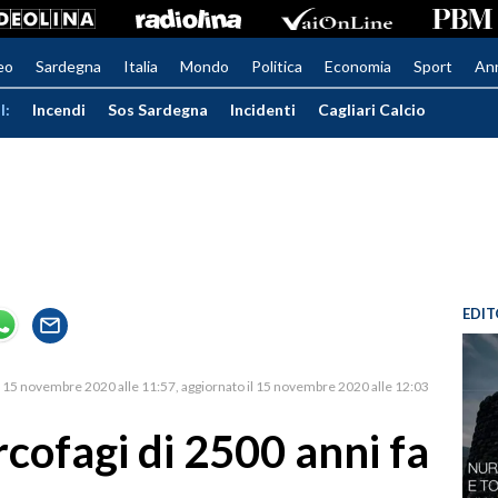
eo
Sardegna
Italia
Mondo
Politica
Economia
Sport
An
I:
Incendi
Sos Sardegna
Incidenti
Cagliari Calcio
EDIT
15 novembre 2020 alle 11:57
aggiornato il 15 novembre 2020 alle 12:03
rcofagi di 2500 anni fa