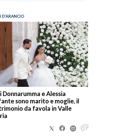
I D’ARANCIO
i Donnarumma e Alessia
fante sono marito e moglie, il
rimonio da favola in Valle
ria