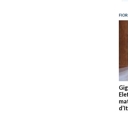
FIOR
Gig
Ele
mat
d’It