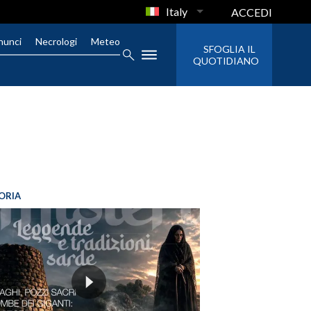
Italy
ACCEDI
nunci
Necrologi
Meteo
SFOGLIA IL
QUOTIDIANO
ORIA