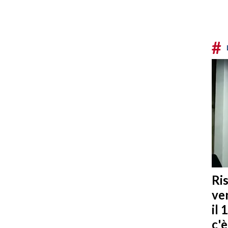
#
Ris
ven
il 
c'