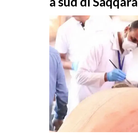
a sud di Saqqara
MEDIO CAMPIDANO
ORISTANO E PROVINCIA
SASSARI E PROVINCIA
GALLURA
NUORO E PROVINCIA
OGLIASTRA
AGENDA
CRONACA
ITALIA
MONDO
POLITICA
ECONOMIA
SERVIZI ALLE IMPRESE