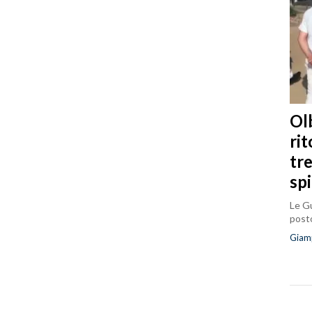
Olb
ri
tr
sp
Le Gu
posto
Giam