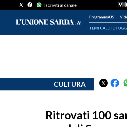
Iscriviti al canale
ProgrammaUS
Vid
TEMI CALDI DI OGG
METEO
COMUNI AL VOTO
VIDEO
FOTO
CULTURA
CRONACA SARDEGNA
CAGLIARI
Ritrovati 100 sa
PROVINCIA DI CAGLIARI
SULCIS IGLESIENTE