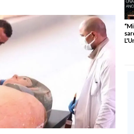
“Mi
sar
L'U