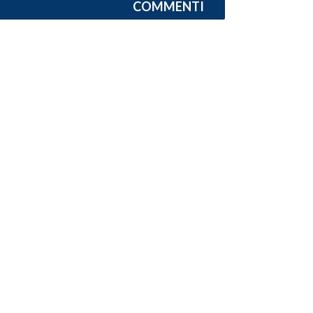
COMMENTI
SPETTACOLI
GOSSIP
SALUTE
SARDEGNA TURISMO
SARDI NEL MONDO
NOTIZIE
EVENTI
#CARAUNIONE
3 MINUTI CON
INSULARITÀ