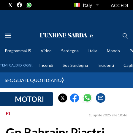
Italy
ACCEDI
METEO
ProgrammaUS
Video
Sardegna
Italia
Mondo
Po
COMUNI AL VOTO
Incendi
Sos Sardegna
Incidenti
Cagli
TEMI CALDI DI OGGI:
VIDEO
SFOGLIA IL QUOTIDIANO
FOTO
MOTORI
CRONACA SARDEGNA
CAGLIARI
F1
13 aprile 2025 alle 18:46
PROVINCIA DI CAGLIARI
SULCIS IGLESIENTE
Gp Bahrain: Piastri