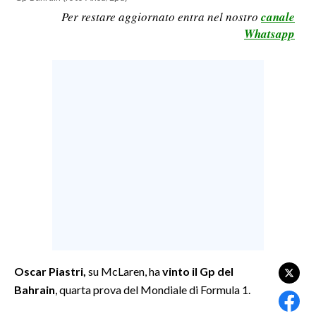
Per restare aggiornato entra nel nostro
canale
LAVORO
Whatsapp
BANDI
SPORT IN SARDEGNA
SPORT
RISULTATI E CLASSIFICHE
CALCIO
CALCIO REGIONALE
BASKET
VOLLEY
MOTORI
TENNIS
Oscar Piastri,
su McLaren, ha
vinto il Gp del
ALTRI SPORT
Bahrain
, quarta prova del Mondiale di Formula 1.
CULTURA