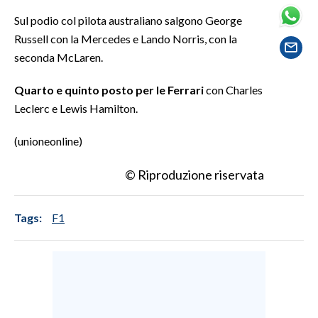
Sul podio col pilota australiano salgono George
SPETTACOLI
Russell con la Mercedes e Lando Norris, con la
seconda McLaren.
GOSSIP
Quarto e quinto posto per le Ferrari
con Charles
SALUTE
Leclerc e Lewis Hamilton.
SARDEGNA TURISMO
(unioneonline)
SARDI NEL MONDO
© Riproduzione riservata
NOTIZIE
EVENTI
Tags:
F1
#CARAUNIONE
3 MINUTI CON
INSULARITÀ