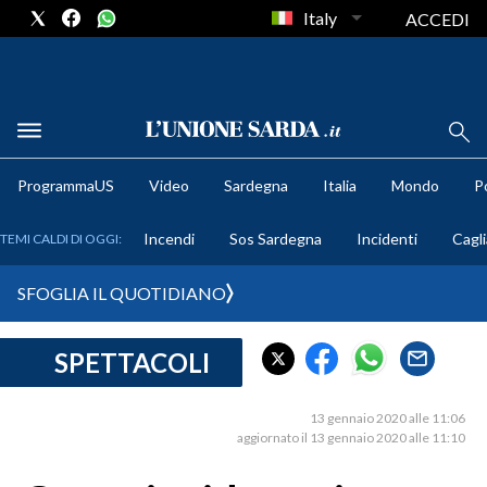
Italy
ACCEDI
METEO
ProgrammaUS
Video
Sardegna
Italia
Mondo
Po
COMUNI AL VOTO
Incendi
Sos Sardegna
Incidenti
Cagli
TEMI CALDI DI OGGI:
VIDEO
SFOGLIA IL QUOTIDIANO
FOTO
SPETTACOLI
CRONACA SARDEGNA
CAGLIARI
13 gennaio 2020 alle 11:06
PROVINCIA DI CAGLIARI
aggiornato il 13 gennaio 2020 alle 11:10
SULCIS IGLESIENTE