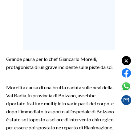
LAVORO
BANDI
SPORT IN SARDEGNA
SPORT
RISULTATI E CLASSIFICHE
Grande paura per lo chef Giancarlo Morelli,
CALCIO
protagonista di un grave incidente sulle piste da sci.
CALCIO REGIONALE
BASKET
Morelli a causa di una brutta caduta sulle nevi della
VOLLEY
Val Badia, in provincia di Bolzano, avrebbe
riportato fratture multiple in varie parti del corpo, e
MOTORI
dopo l'immediato trasporto all'ospedale di Bolzano
TENNIS
è stato sottoposto a sei ore di intervento chirurgico
ALTRI SPORT
per essere poi spostato ne reparto di Rianimazione.
CULTURA