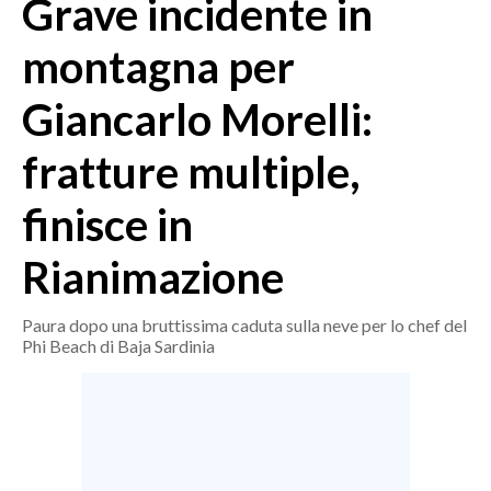
Grave incidente in
MEDIO CAMPIDANO
ORISTANO E PROVINCIA
montagna per
SASSARI E PROVINCIA
Giancarlo Morelli:
GALLURA
NUORO E PROVINCIA
fratture multiple,
OGLIASTRA
AGENDA
finisce in
CRONACA
Rianimazione
ITALIA
Paura dopo una bruttissima caduta sulla neve per lo chef del
MONDO
Phi Beach di Baja Sardinia
POLITICA
ECONOMIA
SERVIZI ALLE IMPRESE