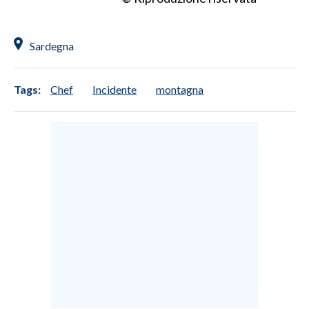
INFO AZIENDE
Sardegna
ABBONATI
ANNUNCI
Tags:
Chef
Incidente
montagna
NECROLOGI
PUBBLICITÀ
SPIAGGE
STORE