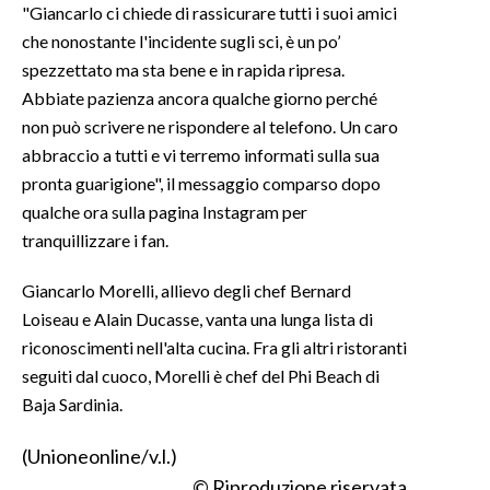
"Giancarlo ci chiede di rassicurare tutti i suoi amici
che nonostante l'incidente sugli sci, è un po’
SPETTACOLI
spezzettato ma sta bene e in rapida ripresa.
Abbiate pazienza ancora qualche giorno perché
GOSSIP
non può scrivere ne rispondere al telefono. Un caro
SALUTE
abbraccio a tutti e vi terremo informati sulla sua
pronta guarigione", il messaggio comparso dopo
SARDEGNA TURISMO
qualche ora sulla pagina Instagram per
tranquillizzare i fan.
SARDI NEL MONDO
Giancarlo Morelli, allievo degli chef Bernard
NOTIZIE
Loiseau e Alain Ducasse, vanta una lunga lista di
EVENTI
riconoscimenti nell'alta cucina. Fra gli altri ristoranti
seguiti dal cuoco, Morelli è chef del Phi Beach di
#CARAUNIONE
Baja Sardinia.
3 MINUTI CON
(Unioneonline/v.l.)
INSULARITÀ
© Riproduzione riservata