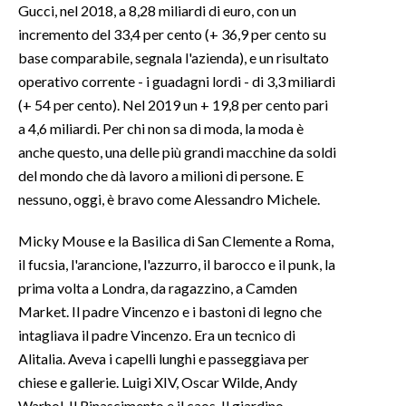
Gucci, nel 2018, a 8,28 miliardi di euro, con un
incremento del 33,4 per cento (+ 36,9 per cento su
INFO AZIENDE
base comparabile, segnala l'azienda), e un risultato
ABBONATI
operativo corrente - i guadagni lordi - di 3,3 miliardi
ANNUNCI
(+ 54 per cento). Nel 2019 un + 19,8 per cento pari
NECROLOGI
a 4,6 miliardi. Per chi non sa di moda, la moda è
PUBBLICITÀ
anche questo, una delle più grandi macchine da soldi
del mondo che dà lavoro a milioni di persone. E
SPIAGGE
nessuno, oggi, è bravo come Alessandro Michele.
STORE
Micky Mouse e la Basilica di San Clemente a Roma,
il fucsia, l'arancione, l'azzurro, il barocco e il punk, la
prima volta a Londra, da ragazzino, a Camden
Market. Il padre Vincenzo e i bastoni di legno che
intagliava il padre Vincenzo. Era un tecnico di
Alitalia. Aveva i capelli lunghi e passeggiava per
chiese e gallerie. Luigi XIV, Oscar Wilde, Andy
Warhol. Il Rinascimento e il caos. Il giardino