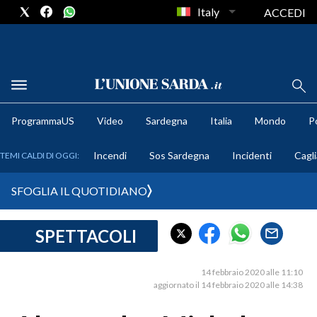
Italy
ACCEDI
METEO
ProgrammaUS
Video
Sardegna
Italia
Mondo
Po
COMUNI AL VOTO
Incendi
Sos Sardegna
Incidenti
Cagli
TEMI CALDI DI OGGI:
VIDEO
SFOGLIA IL QUOTIDIANO
FOTO
SPETTACOLI
CRONACA SARDEGNA
CAGLIARI
14 febbraio 2020 alle 11:10
PROVINCIA DI CAGLIARI
aggiornato il 14 febbraio 2020 alle 14:38
SULCIS IGLESIENTE