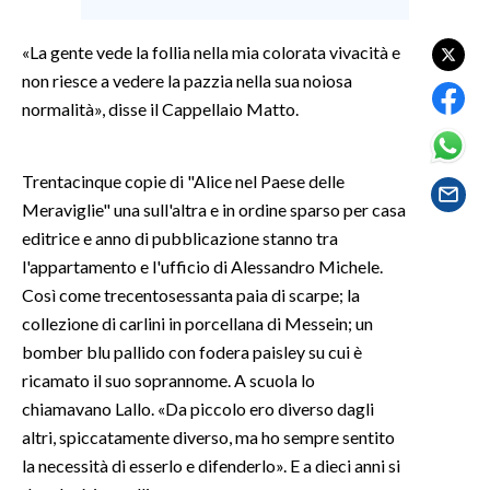
LAVORO
«La gente vede la follia nella mia colorata vivacità e
BANDI
non riesce a vedere la pazzia nella sua noiosa
normalità», disse il Cappellaio Matto.
SPORT IN SARDEGNA
SPORT
Trentacinque copie di "Alice nel Paese delle
RISULTATI E CLASSIFICHE
Meraviglie" una sull'altra e in ordine sparso per casa
CALCIO
editrice e anno di pubblicazione stanno tra
l'appartamento e l'ufficio di Alessandro Michele.
CALCIO REGIONALE
Così come trecentosessanta paia di scarpe; la
BASKET
collezione di carlini in porcellana di Messein; un
VOLLEY
bomber blu pallido con fodera paisley su cui è
MOTORI
ricamato il suo soprannome. A scuola lo
TENNIS
chiamavano Lallo. «Da piccolo ero diverso dagli
ALTRI SPORT
altri, spiccatamente diverso, ma ho sempre sentito
la necessità di esserlo e difenderlo». E a dieci anni si
CULTURA