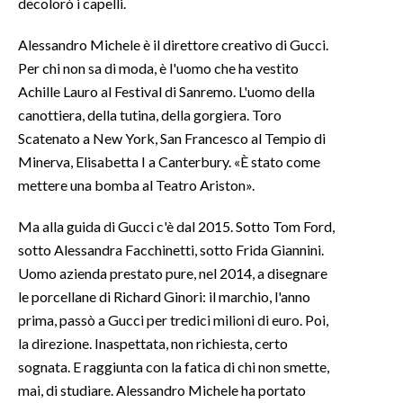
decolorò i capelli.
SPETTACOLI
Alessandro Michele è il direttore creativo di Gucci.
Per chi non sa di moda, è l'uomo che ha vestito
GOSSIP
Achille Lauro al Festival di Sanremo. L'uomo della
canottiera, della tutina, della gorgiera. Toro
SALUTE
Scatenato a New York, San Francesco al Tempio di
Minerva, Elisabetta I a Canterbury. «È stato come
SARDEGNA TURISMO
mettere una bomba al Teatro Ariston».
SARDI NEL MONDO
Ma alla guida di Gucci c'è dal 2015. Sotto Tom Ford,
NOTIZIE
sotto Alessandra Facchinetti, sotto Frida Giannini.
EVENTI
Uomo azienda prestato pure, nel 2014, a disegnare
le porcellane di Richard Ginori: il marchio, l'anno
#CARAUNIONE
prima, passò a Gucci per tredici milioni di euro. Poi,
la direzione. Inaspettata, non richiesta, certo
3 MINUTI CON
sognata. E raggiunta con la fatica di chi non smette,
mai, di studiare. Alessandro Michele ha portato
INSULARITÀ