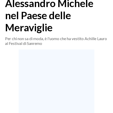
Alessandro Michele
MEDIO CAMPIDANO
ORISTANO E PROVINCIA
nel Paese delle
SASSARI E PROVINCIA
Meraviglie
GALLURA
NUORO E PROVINCIA
Per chi non sa di moda, è l'uomo che ha vestito Achille Lauro
OGLIASTRA
al Festival di Sanremo
AGENDA
CRONACA
ITALIA
MONDO
POLITICA
ECONOMIA
SERVIZI ALLE IMPRESE