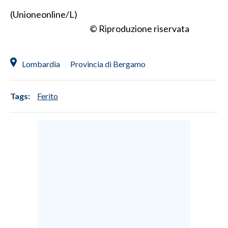
(Unioneonline/L)
INFO AZIENDE
© Riproduzione riservata
ABBONATI
ANNUNCI
Lombardia
Provincia di Bergamo
NECROLOGI
PUBBLICITÀ
Tags:
Ferito
SPIAGGE
STORE