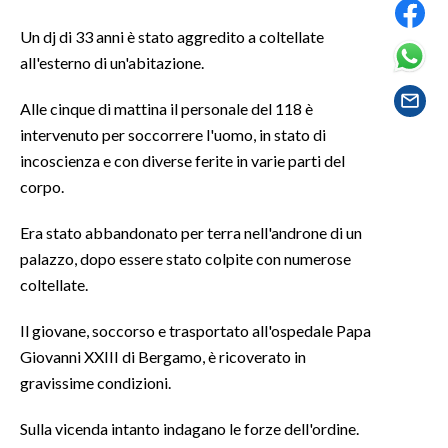
Un dj di 33 anni è stato aggredito a coltellate
SPETTACOLI
all'esterno di un'abitazione.
GOSSIP
Alle cinque di mattina il personale del 118 è
intervenuto per soccorrere l'uomo, in stato di
SALUTE
incoscienza e con diverse ferite in varie parti del
corpo.
SARDEGNA TURISMO
Era stato abbandonato per terra nell'androne di un
SARDI NEL MONDO
palazzo, dopo essere stato colpite con numerose
NOTIZIE
coltellate.
EVENTI
Il giovane, soccorso e trasportato all'ospedale Papa
#CARAUNIONE
Giovanni XXIII di Bergamo, è ricoverato in
gravissime condizioni.
3 MINUTI CON
Sulla vicenda intanto indagano le forze dell'ordine.
INSULARITÀ