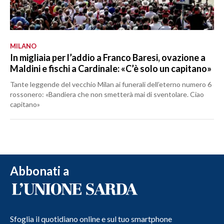
MILANO
In migliaia per l’addio a Franco Baresi, ovazione a
Maldini e fischi a Cardinale: «C’è solo un capitano»
Tante leggende del vecchio Milan ai funerali dell’eterno numero 6
rossonero: «Bandiera che non smetterà mai di sventolare. Ciao
capitano»
Abbonati a
Sfoglia il quotidiano online e sul tuo smartphone