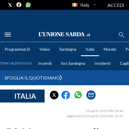
Italy
ACCEDI
METEO
ProgrammaUS
Video
Sardegna
Italia
Mondo
Po
COMUNI AL VOTO
Incendi
Sos Sardegna
Incidenti
Cagli
TEMI CALDI DI OGGI:
VIDEO
SFOGLIA IL QUOTIDIANO
FOTO
ITALIA
CRONACA SARDEGNA
CAGLIARI
23 aprile 2019 alle 10:46
PROVINCIA DI CAGLIARI
aggiornato il 23 aprile 2019 alle 15:31
SULCIS IGLESIENTE