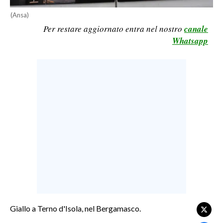
LAVORO
(Ansa)
Per restare aggiornato entra nel nostro
canale
BANDI
Whatsapp
SPORT IN SARDEGNA
SPORT
RISULTATI E CLASSIFICHE
CALCIO
CALCIO REGIONALE
BASKET
VOLLEY
MOTORI
TENNIS
ALTRI SPORT
Giallo a Terno d'Isola, nel Bergamasco.
CULTURA