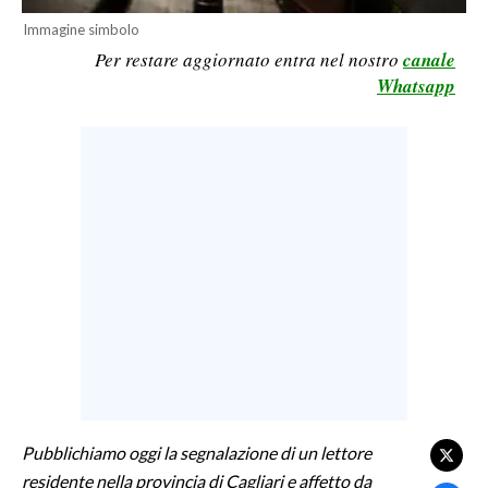
Immagine simbolo
LAVORO
Per restare aggiornato entra nel nostro
canale
BANDI
Whatsapp
SPORT IN SARDEGNA
SPORT
RISULTATI E CLASSIFICHE
CALCIO
CALCIO REGIONALE
BASKET
VOLLEY
MOTORI
TENNIS
ALTRI SPORT
Pubblichiamo oggi la segnalazione di un lettore
residente nella provincia di Cagliari e affetto da
CULTURA