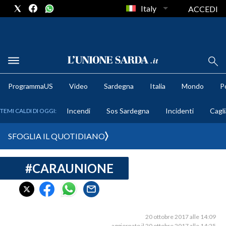
Italy
ACCEDI
METEO
ProgrammaUS
Video
Sardegna
Italia
Mondo
Po
COMUNI AL VOTO
Incendi
Sos Sardegna
Incidenti
Cagli
TEMI CALDI DI OGGI:
VIDEO
SFOGLIA IL QUOTIDIANO
FOTO
#CARAUNIONE
CRONACA SARDEGNA
CAGLIARI
PROVINCIA DI CAGLIARI
SULCIS IGLESIENTE
20 ottobre 2017 alle 14:09
aggiornato il 20 ottobre 2017 alle 14:25