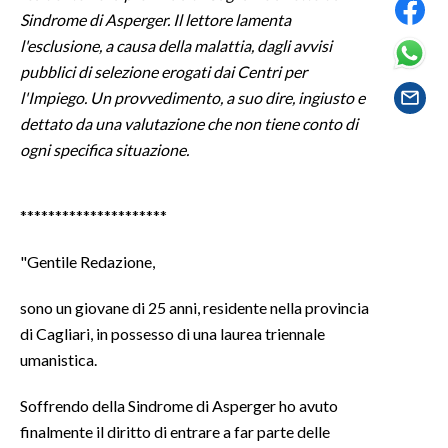
Sindrome di
Asperger
. Il lettore lamenta
SPETTACOLI
l'esclusione
, a causa della malattia, dagli avvisi
pubblici di selezione erogati dai Centri per
GOSSIP
l'Impiego
. Un provvedimento, a suo dire, ingiusto e
dettato da una valutazione che non tiene conto di
SALUTE
ogni specifica situazione.
SARDEGNA TURISMO
*********************
SARDI NEL MONDO
"Gentile Redazione,
NOTIZIE
EVENTI
sono un giovane di 25 anni, residente nella provincia
di Cagliari, in possesso di una laurea triennale
#CARAUNIONE
umanistica.
3 MINUTI CON
Soffrendo della Sindrome di Asperger ho avuto
finalmente il diritto di entrare a far parte delle
INSULARITÀ