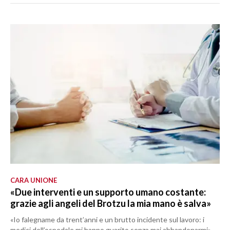
CARA UNIONE
«Due interventi e un supporto umano costante:
grazie agli angeli del Brotzu la mia mano è salva»
«Io falegname da trent’anni e un brutto incidente sul lavoro: i
medici dell’ospedale mi hanno guarito senza mai abbandonarmi»