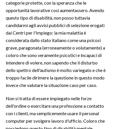
categorie protette, con la speranza che le
opportunità lavorative così aumentassero. Avendo
INFO AZIENDE
questo tipo di disabilità, non posso tuttavia
ABBONATI
candidarmi agli avvisi pubblici di selezione erogati
ANNUNCI
dai Centri per l'Impiego: la mia malattia è
NECROLOGI
considerata dallo stato italiano come una psicosi
grave, paragonata (erroneamente o volutamente) a
PUBBLICITÀ
coloro che sono veramente psicotici e incapaci di
SPIAGGE
intendere di volere, non sapendo che il disturbo
STORE
dello spettro dell'autismo è molto variegato e che è
troppo facile dirimere la questione in questo modo
invece che valutare la situazione caso per caso.
Non si tratta di essere impiegato nelle forze
dell'ordine o esercitare una professione a contatto
con i clienti, ma semplicemente usare il personal
computer per svolgere lavoro d'ufficio. Coloro che
possiedono questo tipo di disabilità mentale