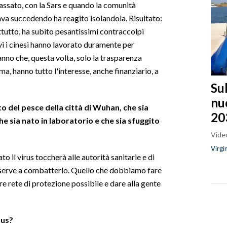
passato, con la Sars e quando la comunità
tava succedendo ha reagito isolandola. Risultato:
ttutto, ha subìto pesantissimi contraccolpi
vi i cinesi hanno lavorato duramente per
nno che, questa volta, solo la trasparenza
a, hanno tutto l'interesse, anche finanziario, a
Sul
nu
t
o del pesce della città di
Wuhan
, che sia
20
che sia nato in laboratorio e che sia sfuggito
Video
Virgi
o il virus toccherà alle autorità sanitarie e di
n serve a combatterlo. Quello che dobbiamo fare
iore rete di protezione possibile e dare alla gente
rus?