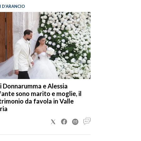
I D’ARANCIO
i Donnarumma e Alessia
fante sono marito e moglie, il
rimonio da favola in Valle
ria