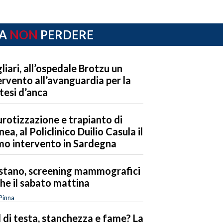
A
NON
PERDERE
liari, all’ospedale Brotzu un
ervento all’avanguardia per la
tesi d’anca
rotizzazione e trapianto di
nea, al Policlinico Duilio Casula il
mo intervento in Sardegna
stano, screening mammografici
he il sabato mattina
Pinna
 di testa, stanchezza e fame? La