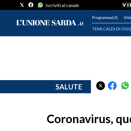
Iscriviti al canale
ProgrammaUS
Vid
TEMI CALDI DI OGG
METEO
COMUNI AL VOTO
VIDEO
FOTO
SALUTE
CRONACA SARDEGNA
CAGLIARI
Coronavirus, qu
PROVINCIA DI CAGLIARI
SULCIS IGLESIENTE