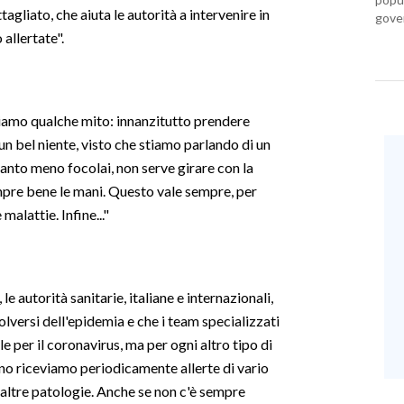
gliato, che aiuta le autorità a intervenire in
gover
 allertate".
atiamo qualche mito: innanzitutto prendere
un bel niente, visto che stiamo parlando di un
e tanto meno focolai, non serve girare con la
empre bene le mani. Questo vale sempre, per
malattie. Infine..."
le autorità sanitarie, italiane e internazionali,
versi dell'epidemia e che i team specializzati
le per il coronavirus, ma per ogni altro tipo di
no riceviamo periodicamente allerte di vario
e altre patologie. Anche se non c'è sempre