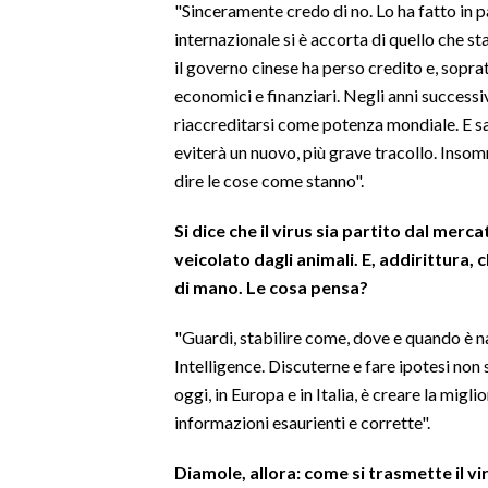
"Sinceramente credo di no. Lo ha fatto in 
internazionale si è accorta di quello che s
SPETTACOLI
il governo cinese ha perso credito e, sopra
economici e finanziari. Negli anni successi
GOSSIP
riaccreditarsi come potenza mondiale. E sa
eviterà un nuovo, più grave tracollo. Insomm
SALUTE
dire le cose come stanno".
SARDEGNA TURISMO
S
i dice che il virus sia partit
o dal merca
SARDI NEL MONDO
veicolato dagli animali. E, addirittura, 
di mano. Le cosa pensa?
NOTIZIE
EVENTI
"Guardi, stabilire come, dove e quando è nat
Intelligence. Discuterne e fare ipotesi no
#CARAUNIONE
oggi, in Europa e in Italia, è creare la migl
informazioni esaurienti e corrette".
3 MINUTI CON
Diamole
, allora: come si trasmette il vi
INSULARITÀ