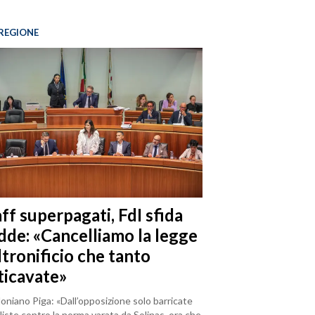
REGIONE
ff superpagati, FdI sfida
dde: «Cancelliamo la legge
ltronificio che tanto
ticavate»
loniano Piga: «Dall’opposizione solo barricate
iste contro la norma varata da Solinas, ora che