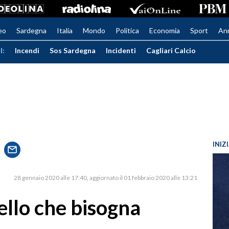
eo
Sardegna
Italia
Mondo
Politica
Economia
Sport
An
I:
Incendi
Sos Sardegna
Incidenti
Cagliari Calcio
INIZ
28 gennaio 2020 alle 17:40
aggiornato il 01 febbraio 2020 alle 13:21
ello che bisogna