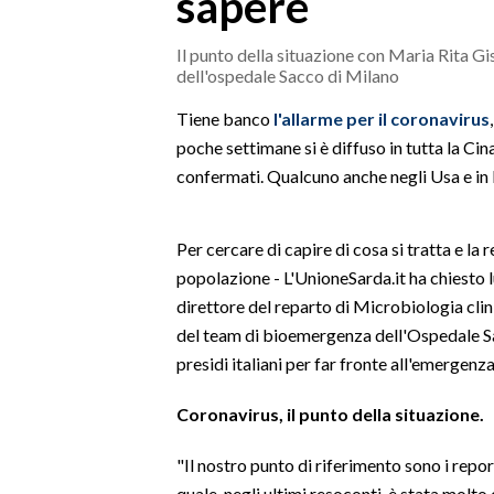
sapere
MEDIO CAMPIDANO
ORISTANO E PROVINCIA
Il punto della situazione con Maria Rita G
dell'ospedale Sacco di Milano
SASSARI E PROVINCIA
GALLURA
Tiene banco
l'allarme
per il
cor
onav
irus
NUORO E PROVINCIA
poche settimane si è diffuso in tutta la Cin
confermati. Qualcuno anche negli Usa e in
OGLIASTRA
AGENDA
Per cercare di capire di cosa si tratta e la r
CRONACA
popolazione - L'UnioneSarda.it ha chiesto
ITALIA
direttore del reparto di Microbiologia clin
MONDO
del team di bioemergenza dell'Ospedale Sac
presidi italiani per far fronte all'emergenza
POLITICA
Coronavirus
, il punto della situazione.
ECONOMIA
"Il nostro punto di riferimento sono i repo
SERVIZI ALLE IMPRESE
quale, negli ultimi resoconti, è stata molto c