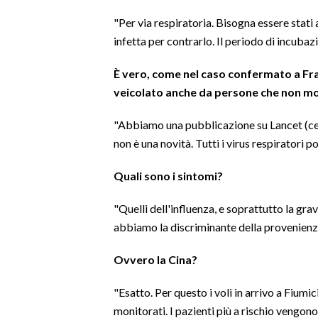
"Per via respiratoria. Bisogna essere stat
INFO AZIENDE
infetta per contrarlo. Il periodo di incubazi
ABBONATI
È vero, come nel caso confermato a Fran
ANNUNCI
veicolato anche da persone che non m
NECROLOGI
PUBBLICITÀ
"Abbiamo una pubblicazione su Lancet (cele
SPIAGGE
non è una novità. Tutti i virus respiratori 
STORE
Quali sono i sintomi?
"Quelli dell'influenza, e soprattutto la gr
abbiamo la discriminante della provenienz
Ovvero la Cina?
"Esatto. Per questo i voli in arrivo a Fium
monitorati. I pazienti più a rischio vengono 