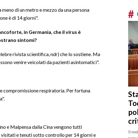
i a meno di un metro e mezzo da una persona
#
one è di 14 giorni".
coforte, in Germania, che il virus è
ostrano sintomi?
bre rivista scientifica, ndr) che lo sostiene. Ma
possono venire veicolati da pazienti asintomatici".
ave compromissione respiratoria. Per fortuna
Sta
a".
To
po
cri
icino e Malpensa dalla Cina vengono tutti
Il me
visitati e tenuti sotto controllo per 14 giorni e
popul