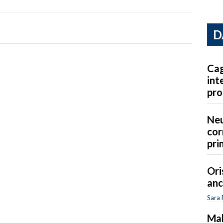
D
Cag
int
pro
Neu
cor
pri
Ori
anc
Sara 
Mal