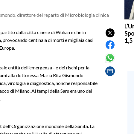
ismondo, direttore del reparto di Microbiologia clinica
L’U
, partito dalla città cinese di Wuhan e che in
Spo
1,5
a, provocando centinaia di morti e migliaia casi
 Europa.
eale entità dell'emergenza - e dei rischi per la
 lumi alla dottoressa Maria Rita Gismondo,
ica, virologia e diagnostica, nonché responsabile
co di Milano. Ai tempi della Sars era uno dei
.
rt dell'Organizzazione mondiale della Sanità. La
hiara: anche se il livello di attenzione sul