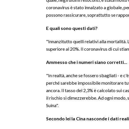
coronavirus è stato innalzato a globale, per 
LAVORO
possono rassicurare, soprattutto se rapport
BANDI
E quali sono questi dati?
SPORT IN SARDEGNA
"Innanzitutto quelli relativi alla mortalità.
SPORT
superiore al 20%. Il coronavirus di cui sti
RISULTATI E CLASSIFICHE
Ammesso che i numeri siano corretti...
CALCIO
CALCIO REGIONALE
"In realtà, anche se fossero sbagliati - e c'
BASKET
perché sarebbe impossibile monitorare tutt
VOLLEY
ancora. Il tasso del 2,3% è calcolato sui ca
MOTORI
il rischio si dimezzerebbe. Ad ogni modo, 
Suina".
TENNIS
ALTRI SPORT
Secondo lei la Cina nasconde i dati reali
CULTURA