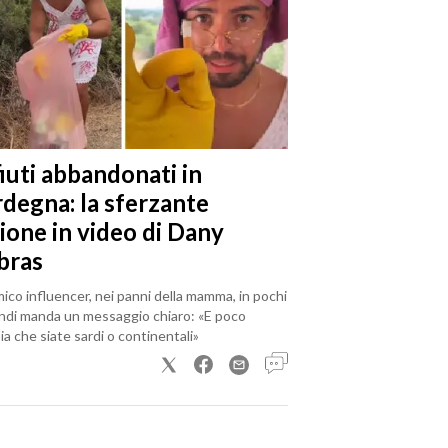
iuti abbandonati in
rdegna: la sferzante
ione in video di Dany
bras
mico influencer, nei panni della mamma, in pochi
ndi manda un messaggio chiaro: «E poco
a che siate sardi o continentali»