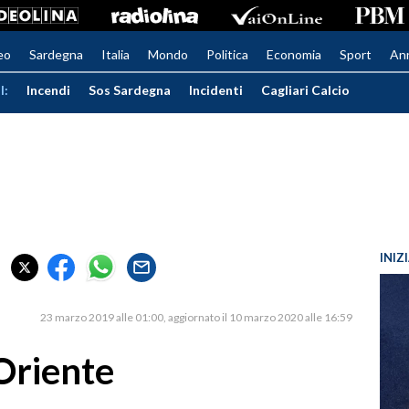
eo
Sardegna
Italia
Mondo
Politica
Economia
Sport
An
I:
Incendi
Sos Sardegna
Incidenti
Cagliari Calcio
INIZ
23 marzo 2019 alle 01:00
aggiornato il 10 marzo 2020 alle 16:59
Oriente