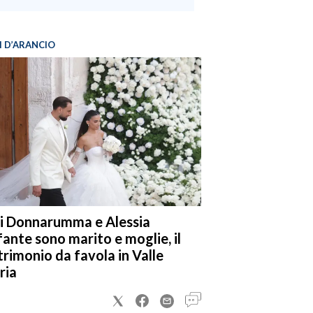
I D’ARANCIO
i Donnarumma e Alessia
fante sono marito e moglie, il
rimonio da favola in Valle
ria