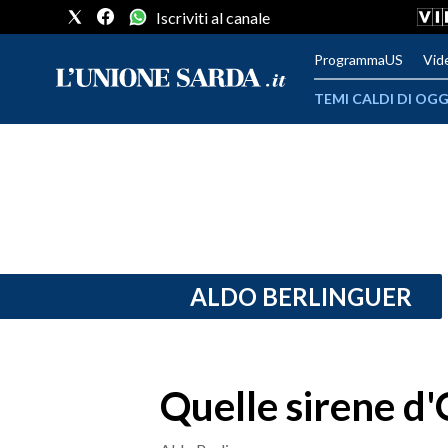
Iscriviti al canale
ProgrammaUS
Vid
TEMI CALDI DI OGG
METEO
COMUNI AL VOTO
VIDEO
FOTO
ALDO BERLINGUER
CRONACA SARDEGNA
CAGLIARI
Quelle sirene d'
PROVINCIA DI CAGLIARI
SULCIS IGLESIENTE