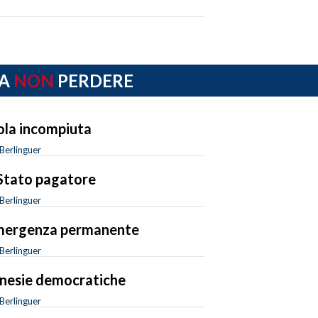
A
NON
PERDERE
sola incompiuta
Berlinguer
Stato pagatore
Berlinguer
mergenza permanente
Berlinguer
esie democratiche
Berlinguer