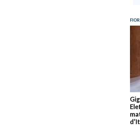
FIOR
Gig
Ele
mat
d’It