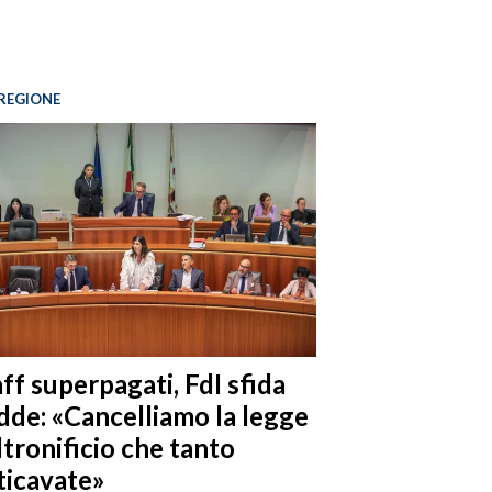
REGIONE
ff superpagati, FdI sfida
dde: «Cancelliamo la legge
ltronificio che tanto
ticavate»