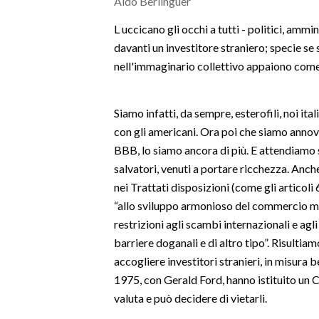
Aldo Berlinguer
MEDIO CAMPIDANO
ORISTANO E PROVINCIA
L uccicano gli occhi a tutti - politici, ammi
davanti un investitore straniero; specie se si
SASSARI E PROVINCIA
nell'immaginario collettivo appaiono come 
GALLURA
NUORO E PROVINCIA
Siamo infatti, da sempre, esterofili, noi ital
OGLIASTRA
con gli americani. Ora poi che siamo annover
AGENDA
BBB, lo siamo ancora di più. E attendiamo 
salvatori, venuti a portare ricchezza. Anche
CRONACA
nei Trattati disposizioni (come gli articol
ITALIA
“allo sviluppo armonioso del commercio mo
MONDO
restrizioni agli scambi internazionali e agli 
barriere doganali e di altro tipo”. Risultiam
POLITICA
accogliere investitori stranieri, in misura 
1975, con Gerald Ford, hanno istituito un C
ECONOMIA
valuta e può decidere di vietarli.
SERVIZI ALLE IMPRESE