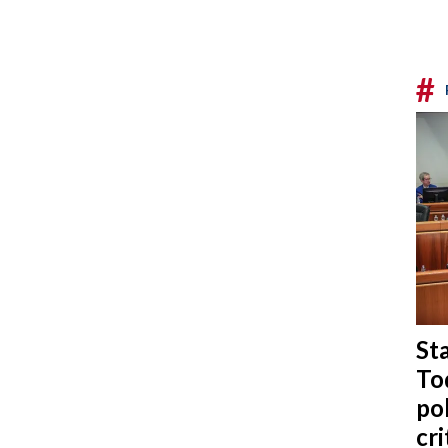
#
Sta
To
po
cri