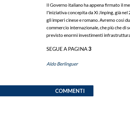
Il Governo italiano ha appena firmato il m
LAVORO
l'iniziativa concepita da Xi Jinping, già nel 
BANDI
gli imperi cinese e romano. Avremo così due 
commercio internazionale, che più che di s
SPORT IN SARDEGNA
previsto enormi investimenti infrastrutturali.
SPORT
SEGUE A PAGINA
3
RISULTATI E CLASSIFICHE
CALCIO
Aldo Berlinguer
CALCIO REGIONALE
BASKET
VOLLEY
COMMENTI
MOTORI
TENNIS
ALTRI SPORT
CULTURA