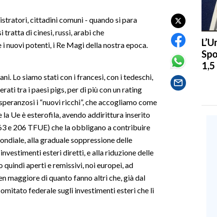
nistratori, cittadini comuni - quando si para
 tratta di cinesi, russi, arabi che
L’U
i nuovi potenti, i Re Magi della nostra epoca.
Spo
1,5
iani. Lo siamo stati con i francesi, con i tedeschi,
ati tra i paesi pigs, per di più con un rating
speranzosi i “nuovi ricchi”, che accogliamo come
 la Ue è esterofila, avendo addirittura inserito
i 63 e 206 TFUE) che la obbligano a contribuire
ndiale, alla graduale soppressione delle
investimenti esteri diretti, e alla riduzione delle
o quindi aperti e remissivi, noi europei, ad
ben maggiore di quanto fanno altri che, già dal
omitato federale sugli investimenti esteri che li