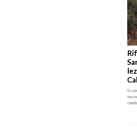
Rif
Sa
lez
Ca
Il co
seco
cambi