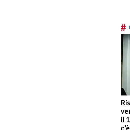
#
Ris
ven
il 
c'