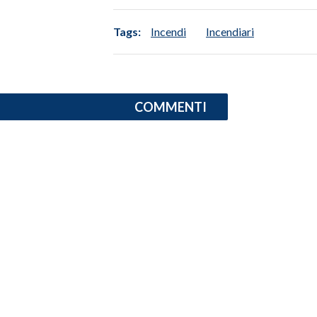
SPETTACOLI
Tags:
Incendi
Incendiari
GOSSIP
SALUTE
COMMENTI
SARDEGNA TURISMO
SARDI NEL MONDO
NOTIZIE
EVENTI
#CARAUNIONE
3 MINUTI CON
INSULARITÀ