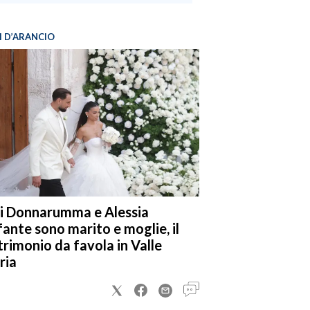
I D’ARANCIO
i Donnarumma e Alessia
fante sono marito e moglie, il
rimonio da favola in Valle
ria