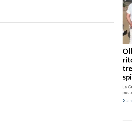
Olb
ri
tr
sp
Le Gu
posto
Giam