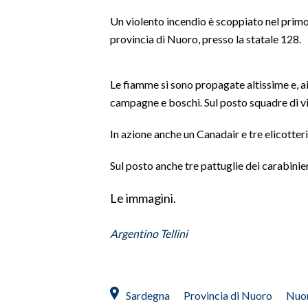
LAVORO
Un violento incendio è scoppiato nel prim
provincia di Nuoro, presso la statale 128.
BANDI
SPORT IN SARDEGNA
Le fiamme si sono propagate altissime e, ai
campagne e boschi. Sul posto squadre di vig
SPORT
RISULTATI E CLASSIFICHE
In azione anche un Canadair e tre elicotteri
CALCIO
Sul posto anche tre pattuglie dei carabinier
CALCIO REGIONALE
BASKET
Le immagini.
VOLLEY
MOTORI
Argentino Tellini
TENNIS
ALTRI SPORT
Sardegna
Provincia di Nuoro
Nuo
CULTURA