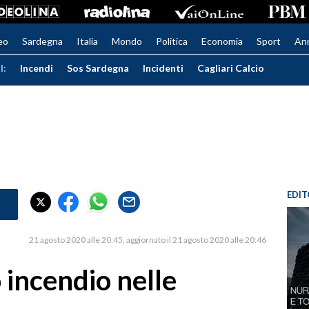
eo
Sardegna
Italia
Mondo
Politica
Economia
Sport
An
I:
Incendi
Sos Sardegna
Incidenti
Cagliari Calcio
EDIT
21 agosto 2020 alle 20:45
aggiornato il 21 agosto 2020 alle 20:46
o incendio nelle