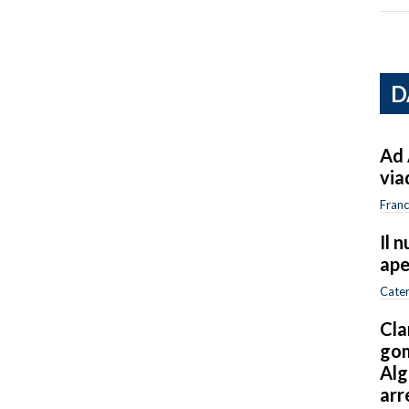
D
Ad 
via
Franc
Il 
ape
Cater
Cla
gom
Alg
arr