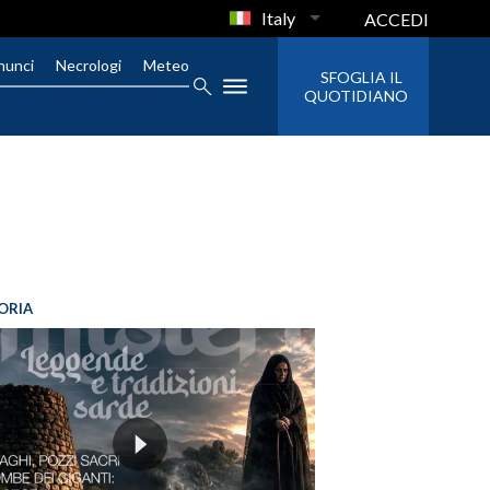
Italy
ACCEDI
nunci
Necrologi
Meteo
SFOGLIA IL
QUOTIDIANO
ORIA