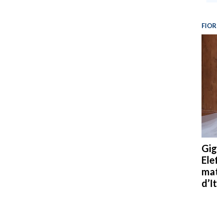
FIOR
Gig
Ele
mat
d’It