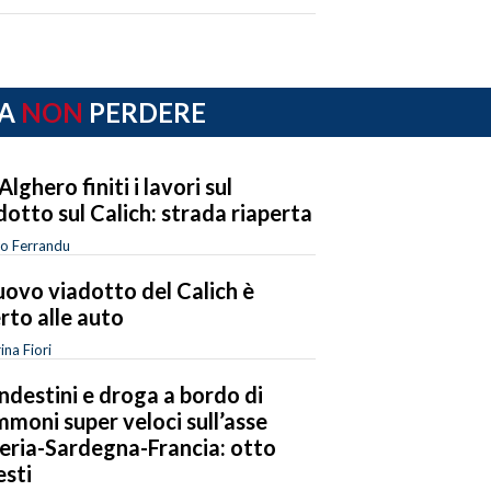
A
NON
PERDERE
Alghero finiti i lavori sul
dotto sul Calich: strada riaperta
o Ferrandu
nuovo viadotto del Calich è
rto alle auto
ina Fiori
ndestini e droga a bordo di
moni super veloci sull’asse
eria-Sardegna-Francia: otto
esti