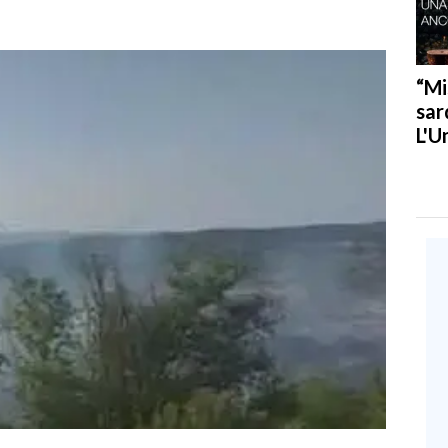
“Mi
sar
L'U