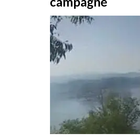
campagne
MEDIO CAMPIDANO
ORISTANO E PROVINCIA
SASSARI E PROVINCIA
GALLURA
NUORO E PROVINCIA
OGLIASTRA
AGENDA
CRONACA
ITALIA
MONDO
POLITICA
ECONOMIA
SERVIZI ALLE IMPRESE