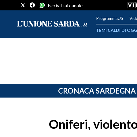
Iscriviti al canale
ProgrammaUS
Vid
TEMI CALDI DI OGG
METEO
COMUNI AL VOTO
VIDEO
FOTO
CRONACA SARDEGNA
CRONACA SARDEGNA
CAGLIARI
Oniferi, violent
PROVINCIA DI CAGLIARI
SULCIS IGLESIENTE