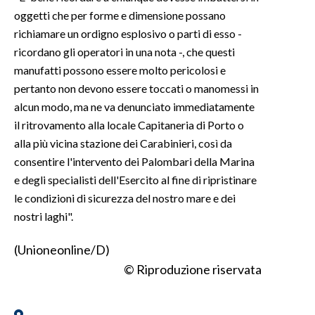
oggetti che per forme e dimensione possano
INFO AZIENDE
richiamare un ordigno esplosivo o parti di esso -
ricordano gli operatori in una nota -, che questi
ABBONATI
manufatti possono essere molto pericolosi e
ANNUNCI
pertanto non devono essere toccati o manomessi in
NECROLOGI
alcun modo, ma ne va denunciato immediatamente
PUBBLICITÀ
il ritrovamento alla locale Capitaneria di Porto o
SPIAGGE
alla più vicina stazione dei Carabinieri, così da
STORE
consentire l'intervento dei Palombari della Marina
e degli specialisti dell'Esercito al fine di ripristinare
le condizioni di sicurezza del nostro mare e dei
nostri laghi".
(Unioneonline/D)
© Riproduzione riservata