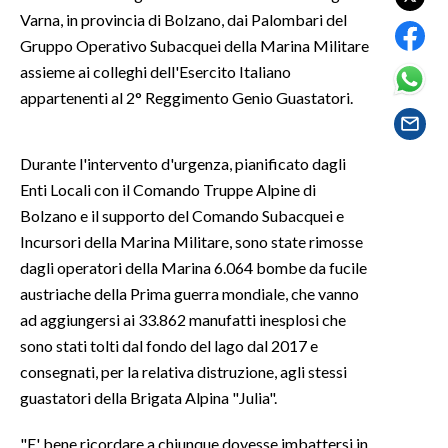
Varna, in provincia di Bolzano, dai Palombari del
SPETTACOLI
Gruppo Operativo Subacquei della Marina Militare
assieme ai colleghi dell'Esercito Italiano
GOSSIP
appartenenti al 2° Reggimento Genio Guastatori.
SALUTE
Durante l'intervento d'urgenza, pianificato dagli
SARDEGNA TURISMO
Enti Locali con il Comando Truppe Alpine di
Bolzano e il supporto del Comando Subacquei e
SARDI NEL MONDO
Incursori della Marina Militare, sono state rimosse
dagli operatori della Marina 6.064 bombe da fucile
NOTIZIE
austriache della Prima guerra mondiale, che vanno
EVENTI
ad aggiungersi ai 33.862 manufatti inesplosi che
sono stati tolti dal fondo del lago dal 2017 e
#CARAUNIONE
consegnati, per la relativa distruzione, agli stessi
3 MINUTI CON
guastatori della Brigata Alpina "Julia".
INSULARITÀ
"E' bene ricordare a chiunque dovesse imbattersi in