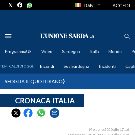
Italy
ACCEDI
METEO
ProgrammaUS
Video
Sardegna
Italia
Mondo
Po
COMUNI AL VOTO
Incendi
Sos Sardegna
Incidenti
Cagli
TEMI CALDI DI OGGI:
VIDEO
SFOGLIA IL QUOTIDIANO
FOTO
CRONACA ITALIA
CRONACA SARDEGNA
CAGLIARI
PROVINCIA DI CAGLIARI
SULCIS IGLESIENTE
19 giugno 2020 alle 17:16
aggiornato il 19 giugno 2020 alle 17:38