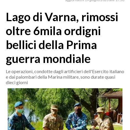
MEDIO CAMPIDANO
ORISTANO E PROVINCIA
Lago di Varna, rimossi
SASSARI E PROVINCIA
oltre 6mila ordigni
GALLURA
NUORO E PROVINCIA
bellici della Prima
OGLIASTRA
guerra mondiale
AGENDA
CRONACA
Le operazioni, condotte dagli artificieri dell'Esercito italiano
e dai palombari della Marina militare, sono durate quasi
ITALIA
dieci giorni
MONDO
POLITICA
ECONOMIA
SERVIZI ALLE IMPRESE