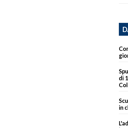
D
Con
gior
Spu
di 
Col
Scu
in 
L'a