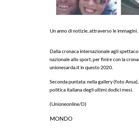
LAVORO
BANDI
Un anno di notizie, attraverso le immagini.
SPORT IN SARDEGNA
SPORT
Dalla cronaca internazionale agli spettacol
RISULTATI E CLASSIFICHE
nazionale allo sport, per finire con la crona
CALCIO
unionesarda.it in questo 2020.
CALCIO REGIONALE
Seconda puntata: nella gallery (foto Ansa), 
BASKET
politica italiana degli ultimi dodici mesi.
VOLLEY
(Unioneonline/D)
MOTORI
TENNIS
MONDO
ALTRI SPORT
CULTURA