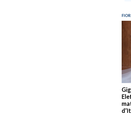
FIOR
Gig
Ele
mat
d’It