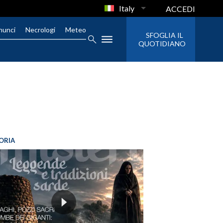
Italy
ACCEDI
nunci
Necrologi
Meteo
SFOGLIA IL
QUOTIDIANO
ORIA