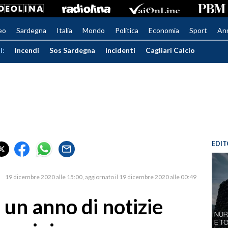
eo
Sardegna
Italia
Mondo
Politica
Economia
Sport
An
I:
Incendi
Sos Sardegna
Incidenti
Cagliari Calcio
EDIT
19 dicembre 2020 alle 15:00
aggiornato il 19 dicembre 2020 alle 00:49
: un anno di notizie