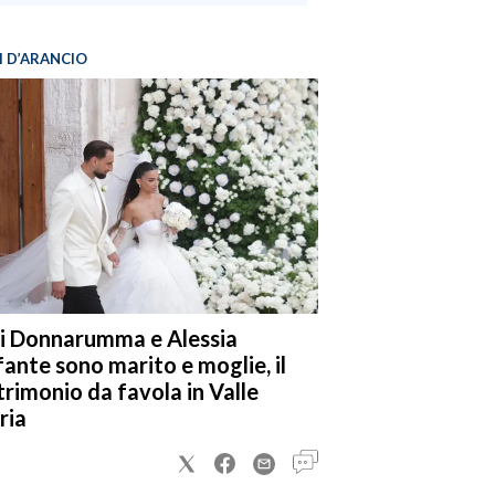
I D’ARANCIO
i Donnarumma e Alessia
fante sono marito e moglie, il
rimonio da favola in Valle
ria