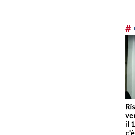
#
Ris
ven
il 
c'