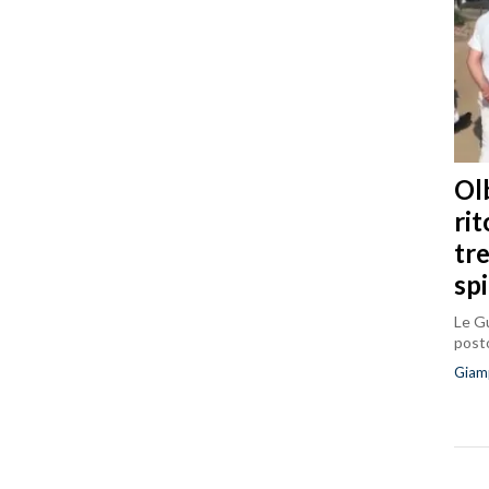
Olb
ri
tr
sp
Le Gu
posto
Giam