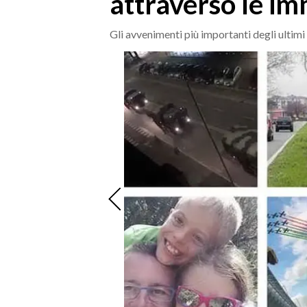
attraverso le im
MEDIO CAMPIDANO
ORISTANO E PROVINCIA
Gli avvenimenti più importanti degli ultim
SASSARI E PROVINCIA
GALLURA
NUORO E PROVINCIA
OGLIASTRA
AGENDA
CRONACA
ITALIA
MONDO
POLITICA
ECONOMIA
SERVIZI ALLE IMPRESE