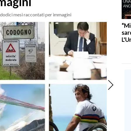
magini
i dodici mesi raccontati per immagini
“Mi
sar
L'U