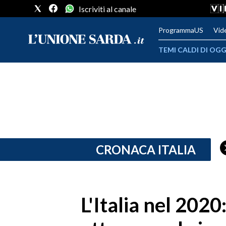
Iscriviti al canale
ProgrammaUS
Vid
TEMI CALDI DI OGG
METEO
COMUNI AL VOTO
VIDEO
FOTO
CRONACA ITALIA
CRONACA SARDEGNA
CAGLIARI
L'Italia nel 2020
PROVINCIA DI CAGLIARI
SULCIS IGLESIENTE