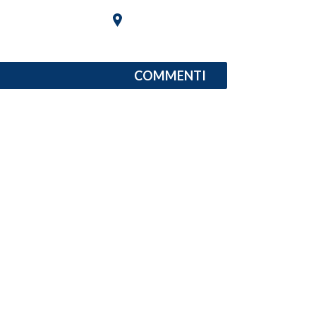
SPETTACOLI
GOSSIP
COMMENTI
SALUTE
SARDEGNA TURISMO
SARDI NEL MONDO
NOTIZIE
EVENTI
#CARAUNIONE
3 MINUTI CON
INSULARITÀ