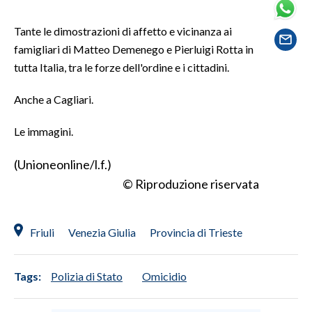
SPETTACOLI
Tante le dimostrazioni di affetto e vicinanza ai
famigliari di Matteo Demenego e Pierluigi Rotta in
GOSSIP
tutta Italia, tra le forze dell'ordine e i cittadini.
SALUTE
Anche a Cagliari.
SARDEGNA TURISMO
Le immagini.
(Unioneonline/l.f.)
SARDI NEL MONDO
© Riproduzione riservata
NOTIZIE
EVENTI
Friuli
Venezia Giulia
Provincia di Trieste
#CARAUNIONE
3 MINUTI CON
Tags:
Polizia di Stato
Omicidio
INSULARITÀ