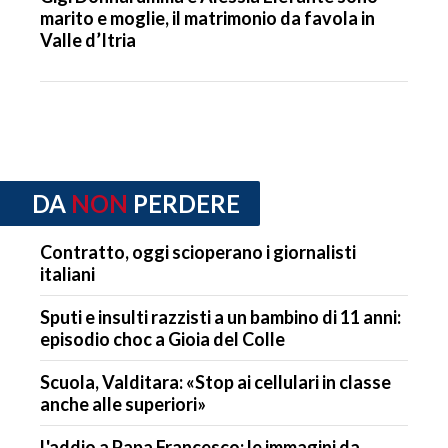
marito e moglie, il matrimonio da favola in
Valle d’Itria
DA
NON
PERDERE
Contratto, oggi scioperano i giornalisti
italiani
Sputi e insulti razzisti a un bambino di 11 anni:
episodio choc a Gioia del Colle
Scuola, Valditara: «Stop ai cellulari in classe
anche alle superiori»
L'addio a Papa Francesco: le immagini da