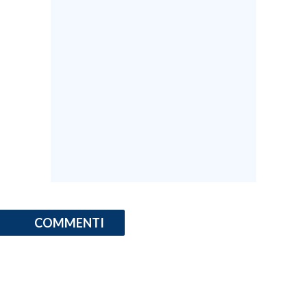
INFO AZIENDE
ABBONATI
ANNUNCI
NECROLOGI
PUBBLICITÀ
SPIAGGE
STORE
COMMENTI