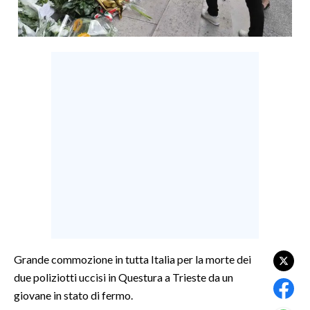
LAVORO
BANDI
SPORT IN SARDEGNA
SPORT
RISULTATI E CLASSIFICHE
CALCIO
CALCIO REGIONALE
BASKET
VOLLEY
MOTORI
TENNIS
Grande commozione in tutta Italia per la morte dei
ALTRI SPORT
due poliziotti uccisi in Questura a Trieste da un
giovane in stato di fermo.
CULTURA