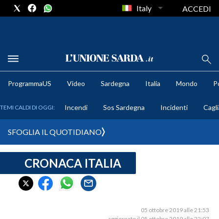
Italy
ACCEDI
METEO
ProgrammaUS
Video
Sardegna
Italia
Mondo
Po
COMUNI AL VOTO
Incendi
Sos Sardegna
Incidenti
Cagli
TEMI CALDI DI OGGI:
VIDEO
SFOGLIA IL QUOTIDIANO
FOTO
CRONACA ITALIA
CRONACA SARDEGNA
CAGLIARI
PROVINCIA DI CAGLIARI
SULCIS IGLESIENTE
05 ottobre 2019 alle 21:53
aggiornato il 05 ottobre 2019 alle 22:07