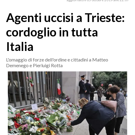
MEDIO CAMPIDANO
ORISTANO E PROVINCIA
Agenti uccisi a Trieste:
SASSARI E PROVINCIA
cordoglio in tutta
GALLURA
NUORO E PROVINCIA
Italia
OGLIASTRA
AGENDA
L'omaggio di forze dell'ordine e cittadini a Matteo
Demenego e Pierluigi Rotta
CRONACA
ITALIA
MONDO
POLITICA
ECONOMIA
SERVIZI ALLE IMPRESE