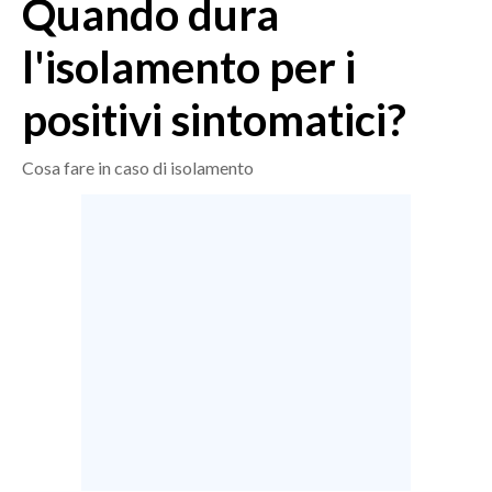
Quando dura
MEDIO CAMPIDANO
ORISTANO E PROVINCIA
l'isolamento per i
SASSARI E PROVINCIA
positivi sintomatici?
GALLURA
NUORO E PROVINCIA
Cosa fare in caso di isolamento
OGLIASTRA
AGENDA
CRONACA
ITALIA
MONDO
POLITICA
ECONOMIA
SERVIZI ALLE IMPRESE