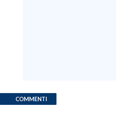
SPETTACOLI
GOSSIP
SALUTE
SARDEGNA TURISMO
SARDI NEL MONDO
NOTIZIE
EVENTI
COMMENTI
#CARAUNIONE
3 MINUTI CON
INSULARITÀ