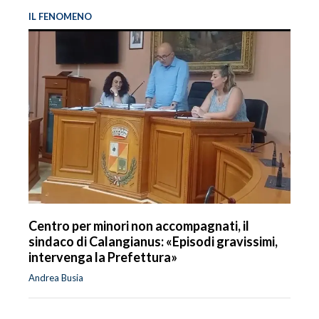
IL FENOMENO
INFO AZIENDE
ABBONATI
ANNUNCI
NECROLOGI
PUBBLICITÀ
SPIAGGE
STORE
Centro per minori non accompagnati, il
sindaco di Calangianus: «Episodi gravissimi,
intervenga la Prefettura»
Andrea Busia