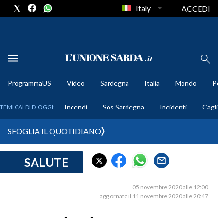
Italy
ACCEDI
METEO
ProgrammaUS
Video
Sardegna
Italia
Mondo
Po
COMUNI AL VOTO
Incendi
Sos Sardegna
Incidenti
Cagli
TEMI CALDI DI OGGI:
VIDEO
SFOGLIA IL QUOTIDIANO
FOTO
SALUTE
CRONACA SARDEGNA
CAGLIARI
05 novembre 2020 alle 12:00
PROVINCIA DI CAGLIARI
aggiornato il 11 novembre 2020 alle 20:47
SULCIS IGLESIENTE