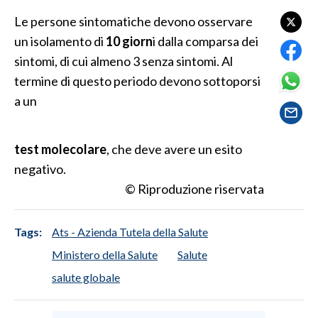
LAVORO
Le persone sintomatiche devono osservare
un isolamento di
10 giorn
i dalla comparsa dei
BANDI
sintomi, di cui almeno 3 senza sintomi. Al
SPORT IN SARDEGNA
termine di questo periodo devono sottoporsi
a un
SPORT
RISULTATI E CLASSIFICHE
test molecolare
, che deve avere un esito
CALCIO
negativo.
CALCIO REGIONALE
© Riproduzione riservata
BASKET
VOLLEY
Tags:
Ats - Azienda Tutela della Salute
MOTORI
Ministero della Salute
Salute
TENNIS
salute globale
ALTRI SPORT
CULTURA