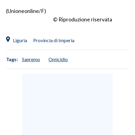
(Unioneonline/F)
INFO AZIENDE
© Riproduzione riservata
ABBONATI
ANNUNCI
Liguria
Provincia di Imperia
NECROLOGI
PUBBLICITÀ
Tags:
Sanremo
Omicidio
SPIAGGE
STORE