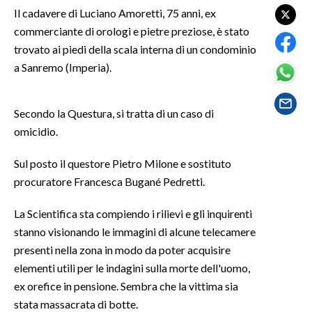
Il cadavere di Luciano Amoretti, 75 anni, ex
commerciante di orologi e pietre preziose, è stato
SPETTACOLI
trovato ai piedi della scala interna di un condominio
GOSSIP
a Sanremo (Imperia).
SALUTE
Secondo la Questura, si tratta di un caso di
omicidio.
SARDEGNA TURISMO
Sul posto il questore Pietro Milone e sostituto
SARDI NEL MONDO
procuratore Francesca Bugané Pedretti.
NOTIZIE
EVENTI
La Scientifica sta compiendo i rilievi e gli inquirenti
stanno visionando le immagini di alcune telecamere
#CARAUNIONE
presenti nella zona in modo da poter acquisire
elementi utili per le indagini sulla morte dell'uomo,
3 MINUTI CON
ex orefice in pensione. Sembra che la vittima sia
stata massacrata di botte.
INSULARITÀ