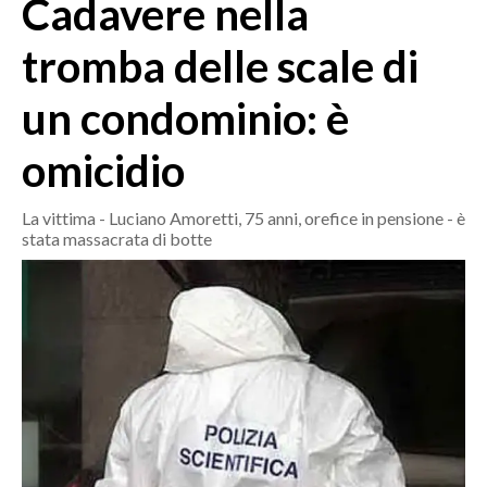
Cadavere nella
MEDIO CAMPIDANO
ORISTANO E PROVINCIA
tromba delle scale di
SASSARI E PROVINCIA
un condominio: è
GALLURA
NUORO E PROVINCIA
omicidio
OGLIASTRA
AGENDA
La vittima - Luciano Amoretti, 75 anni, orefice in pensione - è
stata massacrata di botte
CRONACA
ITALIA
MONDO
POLITICA
ECONOMIA
SERVIZI ALLE IMPRESE