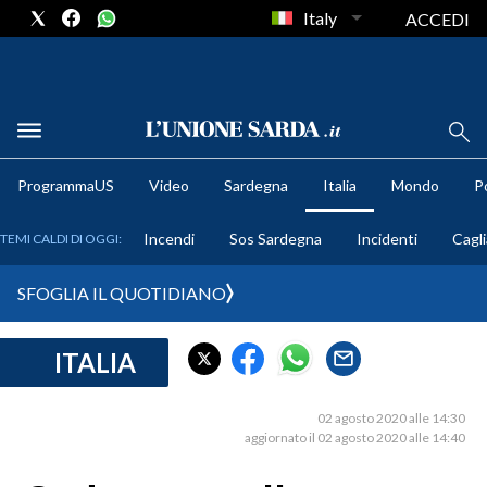
Italy
ACCEDI
METEO
ProgrammaUS
Video
Sardegna
Italia
Mondo
Po
COMUNI AL VOTO
Incendi
Sos Sardegna
Incidenti
Cagli
TEMI CALDI DI OGGI:
VIDEO
SFOGLIA IL QUOTIDIANO
FOTO
ITALIA
CRONACA SARDEGNA
CAGLIARI
02 agosto 2020 alle 14:30
PROVINCIA DI CAGLIARI
aggiornato il 02 agosto 2020 alle 14:40
SULCIS IGLESIENTE