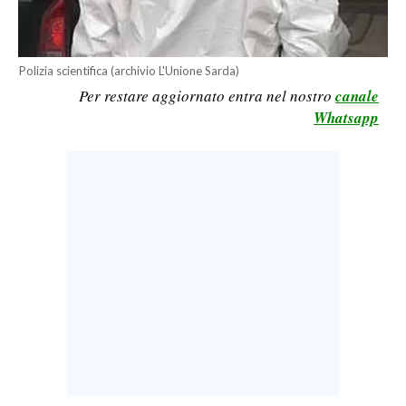
LAVORO
BANDI
Polizia scientifica (archivio L'Unione Sarda)
Per restare aggiornato entra nel nostro
canale
SPORT IN SARDEGNA
Whatsapp
SPORT
RISULTATI E CLASSIFICHE
CALCIO
CALCIO REGIONALE
BASKET
VOLLEY
MOTORI
TENNIS
ALTRI SPORT
CULTURA