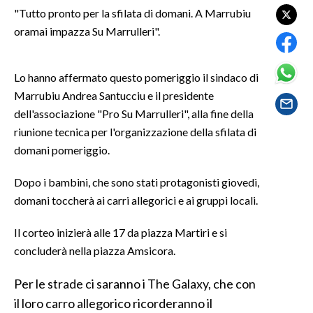
"Tutto pronto per la sfilata di domani. A Marrubiu
oramai impazza Su Marrulleri".
SPETTACOLI
GOSSIP
Lo hanno affermato questo pomeriggio il sindaco di
Marrubiu Andrea Santucciu e il presidente
SALUTE
dell'associazione "Pro Su Marrulleri", alla fine della
riunione tecnica per l'organizzazione della sfilata di
SARDEGNA TURISMO
domani pomeriggio.
SARDI NEL MONDO
Dopo i bambini, che sono stati protagonisti giovedì,
NOTIZIE
domani toccherà ai carri allegorici e ai gruppi locali.
EVENTI
Il corteo inizierà alle 17 da piazza Martiri e si
#CARAUNIONE
concluderà nella piazza Amsicora.
3 MINUTI CON
Per le strade ci saranno i The Galaxy, che con
il loro carro allegorico ricorderanno il
INSULARITÀ