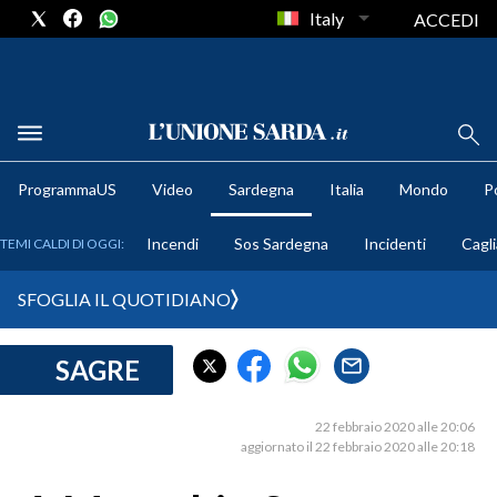
Italy
ACCEDI
METEO
ProgrammaUS
Video
Sardegna
Italia
Mondo
Po
COMUNI AL VOTO
Incendi
Sos Sardegna
Incidenti
Cagli
TEMI CALDI DI OGGI:
VIDEO
SFOGLIA IL QUOTIDIANO
FOTO
SAGRE
CRONACA SARDEGNA
CAGLIARI
22 febbraio 2020 alle 20:06
PROVINCIA DI CAGLIARI
aggiornato il 22 febbraio 2020 alle 20:18
SULCIS IGLESIENTE