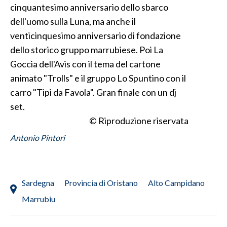
cinquantesimo anniversario dello sbarco
dell'uomo sulla Luna, ma anche il
INFO AZIENDE
venticinquesimo anniversario di fondazione
ABBONATI
dello storico gruppo marrubiese. Poi La
ANNUNCI
Goccia dell'Avis con il tema del cartone
NECROLOGI
animato "Trolls" e il gruppo Lo Spuntino con il
PUBBLICITÀ
carro "Tipi da Favola". Gran finale con un dj
SPIAGGE
set.
STORE
© Riproduzione riservata
Antonio Pintori
Sardegna
Provincia di Oristano
Alto Campidano
Marrubiu