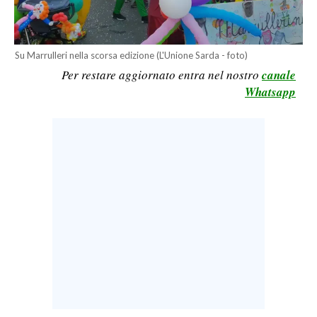
LAVORO
BANDI
Su Marrulleri nella scorsa edizione (L'Unione Sarda - foto)
Per restare aggiornato entra nel nostro
canale
SPORT IN SARDEGNA
Whatsapp
SPORT
RISULTATI E CLASSIFICHE
CALCIO
CALCIO REGIONALE
BASKET
VOLLEY
MOTORI
TENNIS
ALTRI SPORT
CULTURA