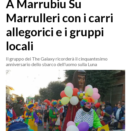
A Marrubiu Su
MEDIO CAMPIDANO
ORISTANO E PROVINCIA
Marrulleri con i carri
SASSARI E PROVINCIA
allegorici e i gruppi
GALLURA
NUORO E PROVINCIA
locali
OGLIASTRA
AGENDA
Il gruppo dei The Galaxy ricorderà il cinquantesimo
anniversario dello sbarco dell'uomo sulla Luna
CRONACA
ITALIA
MONDO
POLITICA
ECONOMIA
SERVIZI ALLE IMPRESE