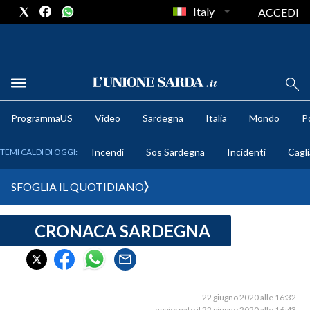
Italy
ACCEDI
METEO
ProgrammaUS
Video
Sardegna
Italia
Mondo
Po
COMUNI AL VOTO
Incendi
Sos Sardegna
Incidenti
Cagli
TEMI CALDI DI OGGI:
VIDEO
SFOGLIA IL QUOTIDIANO
FOTO
CRONACA SARDEGNA
CRONACA SARDEGNA
CAGLIARI
PROVINCIA DI CAGLIARI
SULCIS IGLESIENTE
22 giugno 2020 alle 16:32
aggiornato il 22 giugno 2020 alle 16:43