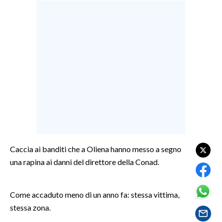
LAVORO
BANDI
SPORT IN SARDEGNA
SPORT
RISULTATI E CLASSIFICHE
CALCIO
CALCIO REGIONALE
BASKET
Caccia ai banditi che a Oliena hanno messo a segno
VOLLEY
una rapina ai danni del direttore della Conad.
MOTORI
TENNIS
Come accaduto meno di un anno fa: stessa vittima,
ALTRI SPORT
stessa zona.
CULTURA