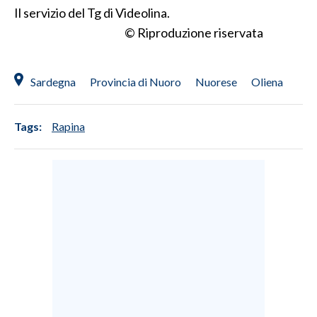
Il servizio del Tg di Videolina.
© Riproduzione riservata
SPETTACOLI
GOSSIP
Sardegna
Provincia di Nuoro
Nuorese
Oliena
SALUTE
Tags:
Rapina
SARDEGNA TURISMO
SARDI NEL MONDO
NOTIZIE
EVENTI
#CARAUNIONE
3 MINUTI CON
INSULARITÀ