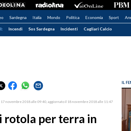
eo
Sardegna
Italia
Mondo
Politica
Economia
Sport
An
I:
Incendi
Sos Sardegna
Incidenti
Cagliari Calcio
IL 
17 novembre 2018 alle 09:40
aggiornato il 18 novembre 2018 alle 11:47
i rotola per terra in