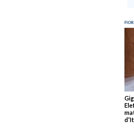
FIOR
Gig
Ele
mat
d’It