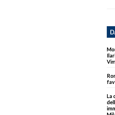
D
Mor
Ila
Vim
Rom
fav
La 
del
imm
Mil