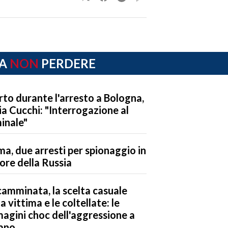
A
NON
PERDERE
to durante l'arresto a Bologna,
ria Cucchi: "Interrogazione al
inale"
a, due arresti per spionaggio in
ore della Russia
camminata, la scelta casuale
la vittima e le coltellate: le
agini choc dell'aggressione a
ano