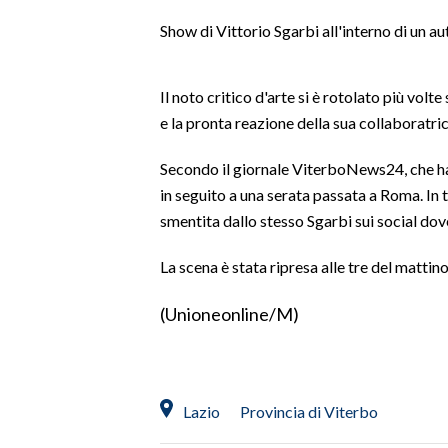
LAVORO
Show di Vittorio Sgarbi all'interno di un aut
BANDI
Il noto critico d'arte si è rotolato più vol
SPORT IN SARDEGNA
e la pronta reazione della sua collaboratric
SPORT
Secondo il giornale ViterboNews24, che ha c
RISULTATI E CLASSIFICHE
in seguito a una serata passata a Roma. In 
CALCIO
smentita dallo stesso Sgarbi sui social dov
CALCIO REGIONALE
La scena è stata ripresa alle tre del mattino
BASKET
VOLLEY
(Unioneonline/M)
MOTORI
TENNIS
ALTRI SPORT
Lazio
Provincia di Viterbo
CULTURA