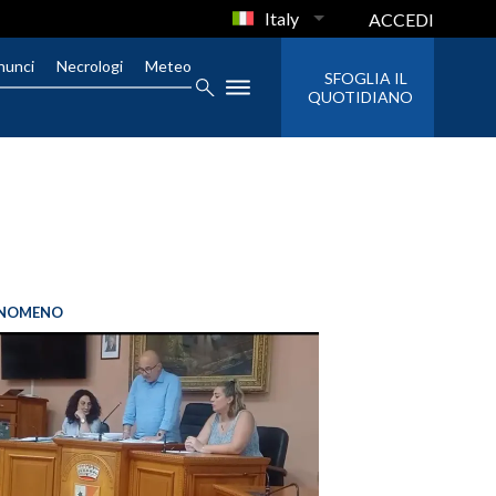
Italy
ACCEDI
nunci
Necrologi
Meteo
SFOGLIA IL
QUOTIDIANO
FENOMENO