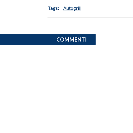
Tags:
Autogrill
SPETTACOLI
GOSSIP
COMMENTI
SALUTE
SARDEGNA TURISMO
SARDI NEL MONDO
NOTIZIE
EVENTI
#CARAUNIONE
3 MINUTI CON
INSULARITÀ