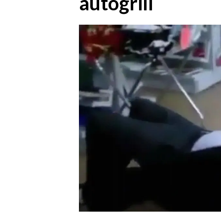
autogrill
MEDIO CAMPIDANO
ORISTANO E PROVINCIA
SASSARI E PROVINCIA
GALLURA
NUORO E PROVINCIA
OGLIASTRA
AGENDA
CRONACA
ITALIA
MONDO
POLITICA
ECONOMIA
SERVIZI ALLE IMPRESE