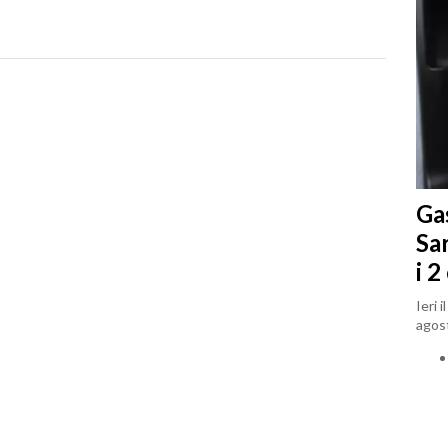
Gas
Sa
i 2
Ieri 
agost