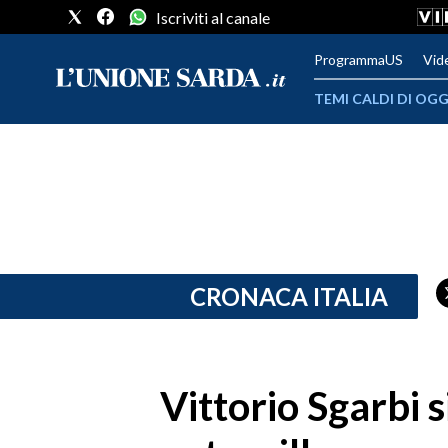
Iscriviti al canale
ProgrammaUS
Vid
TEMI CALDI DI OGG
METEO
COMUNI AL VOTO
VIDEO
FOTO
CRONACA ITALIA
CRONACA SARDEGNA
CAGLIARI
Vittorio Sgarbi s
PROVINCIA DI CAGLIARI
SULCIS IGLESIENTE