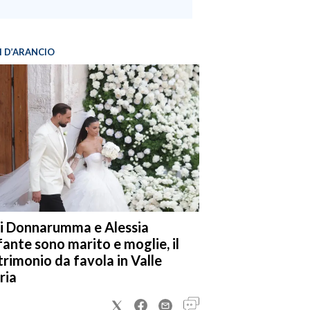
I D’ARANCIO
i Donnarumma e Alessia
fante sono marito e moglie, il
rimonio da favola in Valle
ria