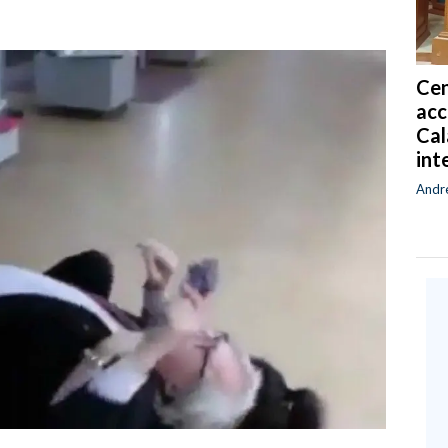
Cen
acc
Cal
int
Andr