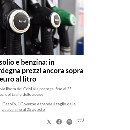
olio e benzina: in
rdegna prezzi ancora sopra
 euro al litro
il via libera del CdM alla proroga, fino al 25
o, del taglio delle accise
Gasolio, il Governo estende il taglio delle
accise sino al 25 agosto