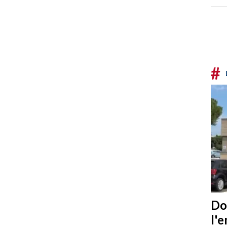
#
Do
l'