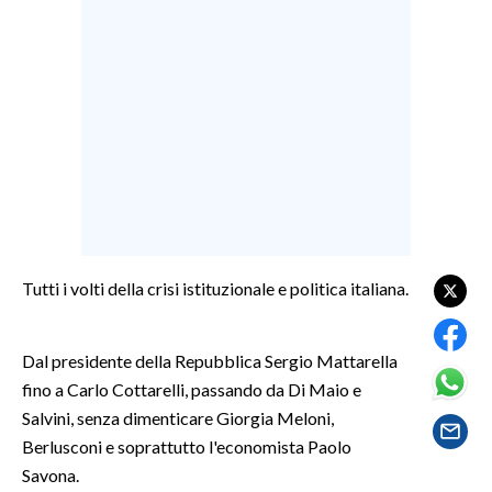
LAVORO
BANDI
SPORT IN SARDEGNA
SPORT
RISULTATI E CLASSIFICHE
CALCIO
CALCIO REGIONALE
Tutti i volti della crisi istituzionale e politica italiana.
BASKET
VOLLEY
Dal presidente della Repubblica Sergio Mattarella
MOTORI
fino a Carlo Cottarelli, passando da Di Maio e
TENNIS
Salvini, senza dimenticare Giorgia Meloni,
ALTRI SPORT
Berlusconi e soprattutto l'economista Paolo
Savona.
CULTURA