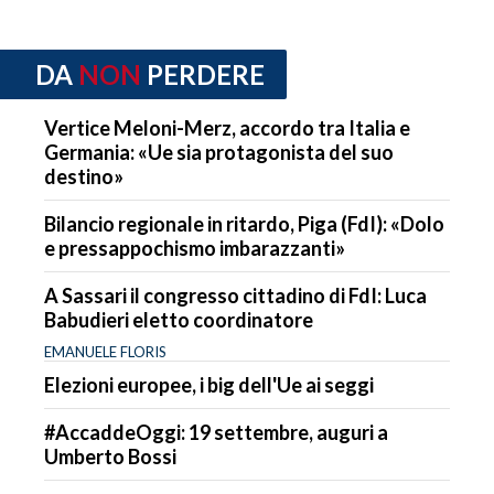
DA
NON
PERDERE
Vertice Meloni-Merz, accordo tra Italia e
Germania: «Ue sia protagonista del suo
destino»
Bilancio regionale in ritardo, Piga (FdI): «Dolo
e pressappochismo imbarazzanti»
A Sassari il congresso cittadino di FdI: Luca
Babudieri eletto coordinatore
EMANUELE FLORIS
Elezioni europee, i big dell'Ue ai seggi
#AccaddeOggi: 19 settembre, auguri a
Umberto Bossi