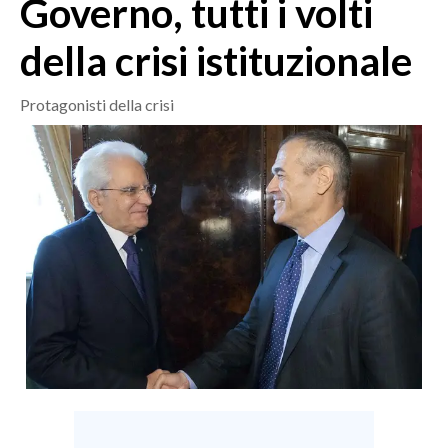
Governo, tutti i volti
MEDIO CAMPIDANO
ORISTANO E PROVINCIA
della crisi istituzionale
SASSARI E PROVINCIA
GALLURA
Protagonisti della crisi
NUORO E PROVINCIA
OGLIASTRA
AGENDA
CRONACA
ITALIA
MONDO
POLITICA
ECONOMIA
SERVIZI ALLE IMPRESE