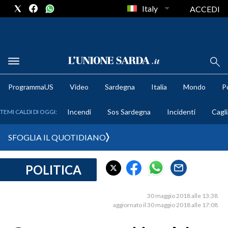
Italy
ACCEDI
METEO
ProgrammaUS
Video
Sardegna
Italia
Mondo
Po
COMUNI AL VOTO
Incendi
Sos Sardegna
Incidenti
Cagli
TEMI CALDI DI OGGI:
VIDEO
SFOGLIA IL QUOTIDIANO
FOTO
POLITICA
CRONACA SARDEGNA
CAGLIARI
30 maggio 2018 alle 13:38
PROVINCIA DI CAGLIARI
aggiornato il 30 maggio 2018 alle 17:08
SULCIS IGLESIENTE