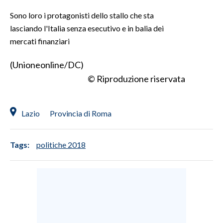
Sono loro i protagonisti dello stallo che sta
SPETTACOLI
lasciando l'Italia senza esecutivo e in balia dei
mercati finanziari
GOSSIP
(Unioneonline/DC)
SALUTE
© Riproduzione riservata
SARDEGNA TURISMO
Lazio
Provincia di Roma
SARDI NEL MONDO
NOTIZIE
Tags:
politiche 2018
EVENTI
#CARAUNIONE
3 MINUTI CON
INSULARITÀ