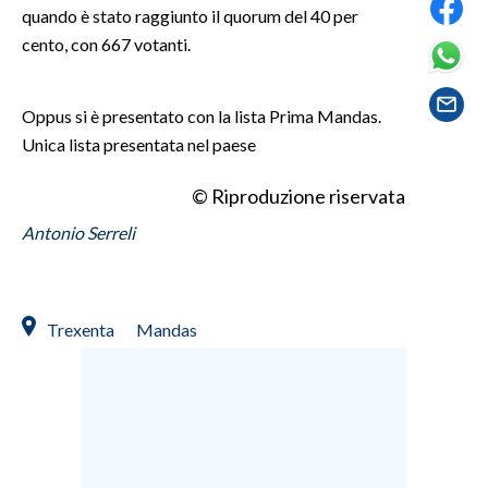
quando è stato raggiunto il quorum del 40 per
cento, con 667 votanti.
SPETTACOLI
GOSSIP
Oppus si è presentato con la lista Prima Mandas.
Unica lista presentata nel paese
SALUTE
© Riproduzione riservata
SARDEGNA TURISMO
Antonio Serreli
SARDI NEL MONDO
NOTIZIE
EVENTI
Trexenta
Mandas
#CARAUNIONE
3 MINUTI CON
INSULARITÀ