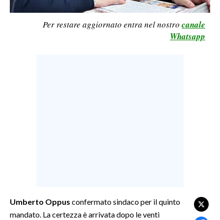
LAVORO
Per restare aggiornato entra nel nostro
canale
BANDI
Whatsapp
SPORT IN SARDEGNA
SPORT
RISULTATI E CLASSIFICHE
CALCIO
CALCIO REGIONALE
BASKET
VOLLEY
MOTORI
TENNIS
ALTRI SPORT
Umberto Oppus
confermato sindaco per il quinto
mandato. La certezza è arrivata dopo le venti
CULTURA