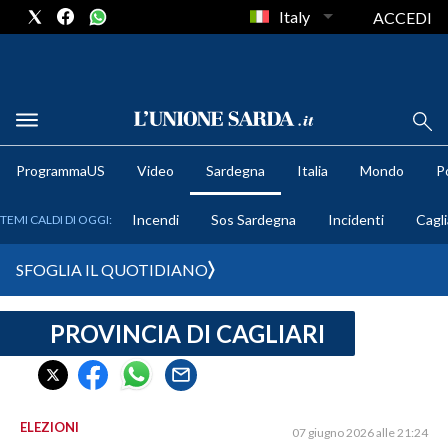
Italy
ACCEDI
METEO
ProgrammaUS
Video
Sardegna
Italia
Mondo
Po
COMUNI AL VOTO
Incendi
Sos Sardegna
Incidenti
Cagli
TEMI CALDI DI OGGI:
VIDEO
SFOGLIA IL QUOTIDIANO
FOTO
PROVINCIA DI CAGLIARI
CRONACA SARDEGNA
CAGLIARI
PROVINCIA DI CAGLIARI
SULCIS IGLESIENTE
ELEZIONI
07 giugno 2026 alle 21:24