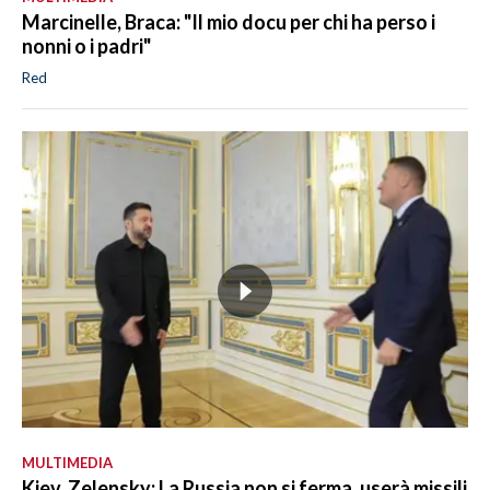
Marcinelle, Braca: "Il mio docu per chi ha perso i
nonni o i padri"
Red
MULTIMEDIA
Kiev, Zelensky: La Russia non si ferma, userà missili