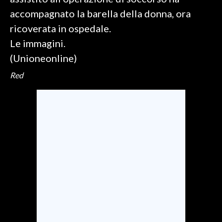
accompagnato la barella della donna, ora
SPETTACOLI
ricoverata in ospedale.
Le immagini.
GOSSIP
(Unioneonline)
SALUTE
Red
SARDEGNA TURISMO
SARDI NEL MONDO
NOTIZIE
EVENTI
#CARAUNIONE
3 MINUTI CON
INSULARITÀ