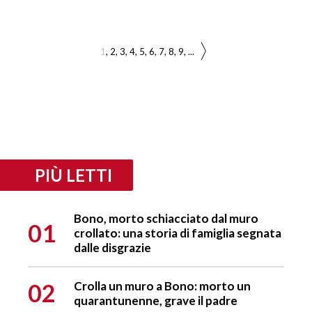
1
2
3
4
5
6
7
8
9
...
PIÙ LETTI
Bono, morto schiacciato dal muro
01
crollato: una storia di famiglia segnata
dalle disgrazie
02
Crolla un muro a Bono: morto un
quarantunenne, grave il padre