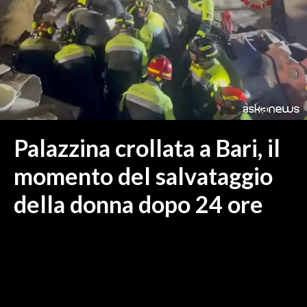
MEDIO CAMPIDANO
ORISTANO E PROVINCIA
SASSARI E PROVINCIA
GALLURA
NUORO E PROVINCIA
OGLIASTRA
AGENDA
Palazzina crollata a Bari, il
CRONACA
momento del salvataggio
ITALIA
della donna dopo 24 ore
MONDO
POLITICA
ECONOMIA
SERVIZI ALLE IMPRESE