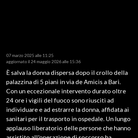
LAVORO
BANDI
SPORT IN SARDEGNA
SPORT
07 marzo 2025 alle 11:25
RISULTATI E CLASSIFICHE
aggiornato il 24 maggio 2026 alle 15:36
CALCIO
È salva la donna dispersa dopo il crollo della
CALCIO REGIONALE
palazzina di 5 piani in via de Amicis a Bari.
BASKET
Con un eccezionale intervento durato oltre
VOLLEY
24 ore i vigili del fuoco sono riusciti ad
MOTORI
individuare e ad estrarre la donna, affidata ai
TENNIS
sanitari per il trasporto in ospedale. Un lungo
ALTRI SPORT
applauso liberatorio delle persone che hanno
assistito all'operazione di soccorso ha
CULTURA