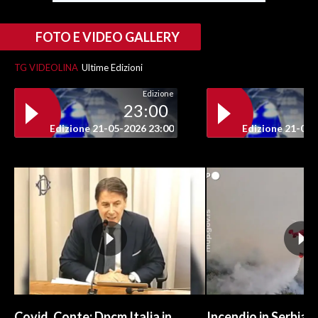
INFO AZIENDE
FOTO E VIDEO GALLERY
ABBONATI
TG VIDEOLINA
Ultime Edizioni
ANNUNCI
Edizione
NECROLOGI
23:00
PUBBLICITÀ
Edizione 21-05-2026 23:00
Edizione 21-05-
SPIAGGE
STORE
Covid, Conte: Dpcm Italia in
Incendio in Serbia,