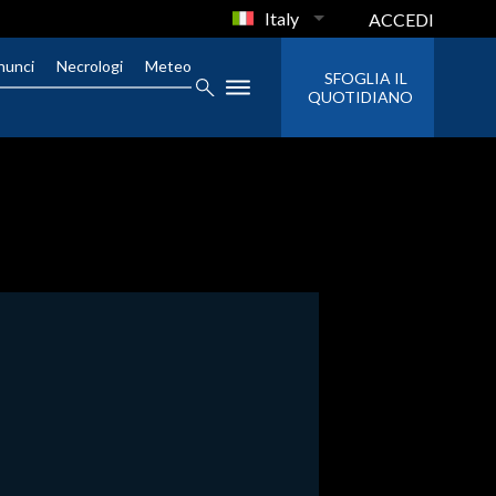
Italy
ACCEDI
nunci
Necrologi
Meteo
SFOGLIA IL
QUOTIDIANO