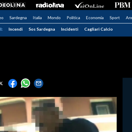
eo
Sardegna
Italia
Mondo
Politica
Economia
Sport
An
I:
Incendi
Sos Sardegna
Incidenti
Cagliari Calcio