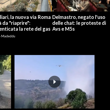
iari, la nuova via Roma
Delmastro, negato l'uso
à da "riaprire":
delle chat: le proteste di
nticata la rete del gas
Avs e M5s
o Madeddu