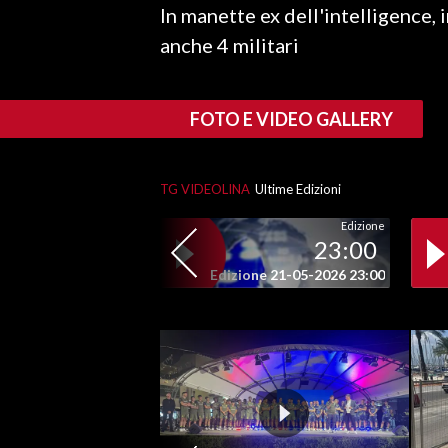
In manette ex dell'intelligence, 
LAVORO
anche 4 militari
BANDI
SPORT IN SARDEGNA
FOTO E VIDEO GALLERY
SPORT
RISULTATI E CLASSIFICHE
TG VIDEOLINA
Ultime Edizioni
CALCIO
Edizione
23:00
CALCIO REGIONALE
Edizione 21-05-2026 23:00
BASKET
VOLLEY
MOTORI
TENNIS
ALTRI SPORT
CULTURA