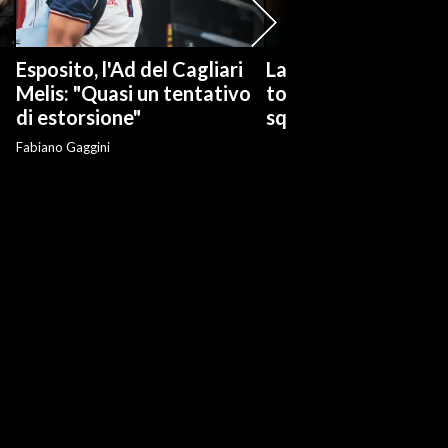
Esposito, l'Ad del Cagliari
La serie tv "Ted Las
Melis: "Quasi un tentativo
torna con una nuov
di estorsione"
squadra di calcio
Fabiano Gaggini