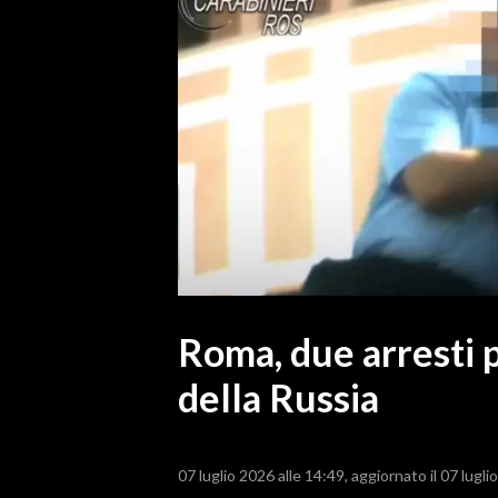
MEDIO CAMPIDANO
ORISTANO E PROVINCIA
SASSARI E PROVINCIA
GALLURA
NUORO E PROVINCIA
OGLIASTRA
AGENDA
CRONACA
ITALIA
MONDO
Roma, due arresti p
della Russia
POLITICA
ECONOMIA
07 luglio 2026 alle 14:49
aggiornato il 07 lugli
SERVIZI ALLE IMPRESE