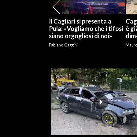
SPETTACOLI
Il Cagliari si presenta a
Cagl
Pula: «Vogliamo che i tifosi
è gi
GOSSIP
siano orgogliosi di noi»
dime
SALUTE
Fabiano Gaggini
Maur
SARDEGNA TURISMO
SARDI NEL MONDO
NOTIZIE
EVENTI
#CARAUNIONE
3 MINUTI CON
INSULARITÀ