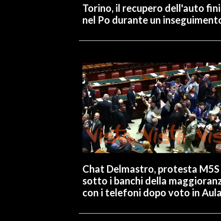
Torino, il recupero dell'auto fin
nel Po durante un inseguiment
INFO AZIENDE
ABBONATI
ANNUNCI
NECROLOGI
PUBBLICITÀ
SPIAGGE
STORE
Chat Delmastro, protesta M5S
sotto i banchi della maggioran
con i telefoni dopo voto in Aul