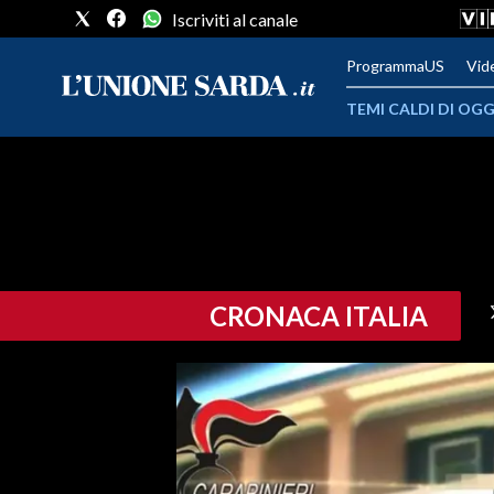
Iscriviti al canale
ProgrammaUS
Vid
TEMI CALDI DI OGG
METEO
COMUNI AL VOTO
VIDEO
CRONACA ITALIA
FOTO
CRONACA SARDEGNA
CAGLIARI
PROVINCIA DI CAGLIARI
SULCIS IGLESIENTE