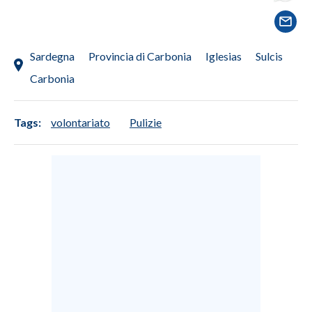
SPETTACOLI
Sardegna
Provincia di Carbonia
Iglesias
Sulcis
GOSSIP
Carbonia
SALUTE
Tags:
volontariato
Pulizie
SARDEGNA TURISMO
SARDI NEL MONDO
NOTIZIE
EVENTI
#CARAUNIONE
3 MINUTI CON
INSULARITÀ