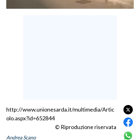
LAVORO
BANDI
SPORT IN SARDEGNA
SPORT
RISULTATI E CLASSIFICHE
CALCIO
CALCIO REGIONALE
BASKET
VOLLEY
MOTORI
http://www.unionesarda.it/multimedia/Artic
TENNIS
olo.aspx?id=652844
ALTRI SPORT
© Riproduzione riservata
Andrea Scano
CULTURA