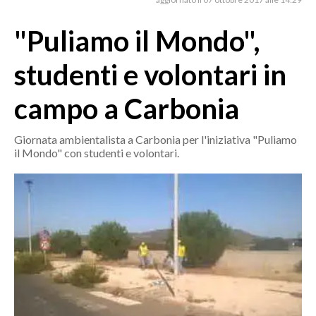
MEDIO CAMPIDANO
ORISTANO E PROVINCIA
"Puliamo il Mondo",
SASSARI E PROVINCIA
studenti e volontari in
GALLURA
NUORO E PROVINCIA
campo a Carbonia
OGLIASTRA
AGENDA
Giornata ambientalista a Carbonia per l'iniziativa "Puliamo
il Mondo" con studenti e volontari.
CRONACA
ITALIA
MONDO
POLITICA
ECONOMIA
SERVIZI ALLE IMPRESE