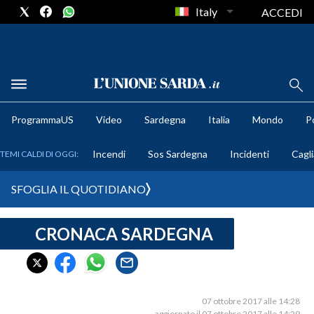
Italy
ACCEDI
METEO
ProgrammaUS
Video
Sardegna
Italia
Mondo
Po
COMUNI AL VOTO
Incendi
Sos Sardegna
Incidenti
Cagli
TEMI CALDI DI OGGI:
VIDEO
SFOGLIA IL QUOTIDIANO
FOTO
CRONACA SARDEGNA
CRONACA SARDEGNA
CAGLIARI
PROVINCIA DI CAGLIARI
SULCIS IGLESIENTE
07 ottobre 2017 alle 14:28
aggiornato il 07 ottobre 2017 alle 14:29