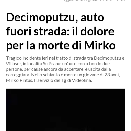
MEDIO CAMPIDANO
ORISTANO E PROVINCIA
Decimoputzu, auto
SASSARI E PROVINCIA
fuori strada: il dolore
GALLURA
NUORO E PROVINCIA
per la morte di Mirko
OGLIASTRA
AGENDA
Tragico incidente ieri nel tratto di strada tra Decimoputzu e
Villasor, in località Su Pranu: un'auto con a bordo due
persone, per cause ancora da accertare, è uscita dalla
CRONACA
carreggiata. Nello schianto è morto un giovane di 23 anni,
ITALIA
Mirko Pintus. Il servizio del Tg di Videolina.
MONDO
POLITICA
ECONOMIA
SERVIZI ALLE IMPRESE