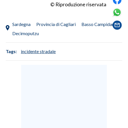
© Riproduzione riservata
SPETTACOLI
Sardegna
Provincia di Cagliari
Basso Campidano
GOSSIP
Decimoputzu
SALUTE
Tags:
incidente stradale
SARDEGNA TURISMO
SARDI NEL MONDO
NOTIZIE
EVENTI
#CARAUNIONE
3 MINUTI CON
INSULARITÀ