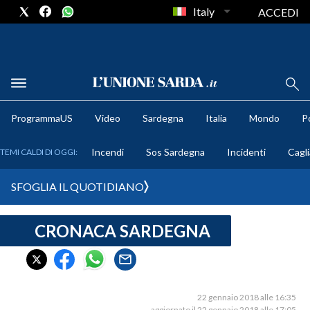
Italy
ACCEDI
METEO
ProgrammaUS
Video
Sardegna
Italia
Mondo
Po
COMUNI AL VOTO
Incendi
Sos Sardegna
Incidenti
Cagli
TEMI CALDI DI OGGI:
VIDEO
SFOGLIA IL QUOTIDIANO
FOTO
CRONACA SARDEGNA
CRONACA SARDEGNA
CAGLIARI
PROVINCIA DI CAGLIARI
SULCIS IGLESIENTE
22 gennaio 2018 alle 16:35
aggiornato il 22 gennaio 2018 alle 17:05