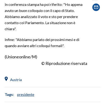
In conferenza stampa ha poi riferito: "Ho appena
avuto un buon colloquio con il capo di Stato.
SPETTACOLI
Abbiamo analizzato il voto e sto per prendere
GOSSIP
contatto col Parlamento. La situazione non è
chiara".
SALUTE
Infine: "Abbiamo parlato dei prossimi mesi e di
SARDEGNA TURISMO
quando avviare altri colloqui formali".
SARDI NEL MONDO
(Unioneonline/M)
© Riproduzione riservata
NOTIZIE
EVENTI
Austria
#CARAUNIONE
3 MINUTI CON
Tags:
presidente
INSULARITÀ