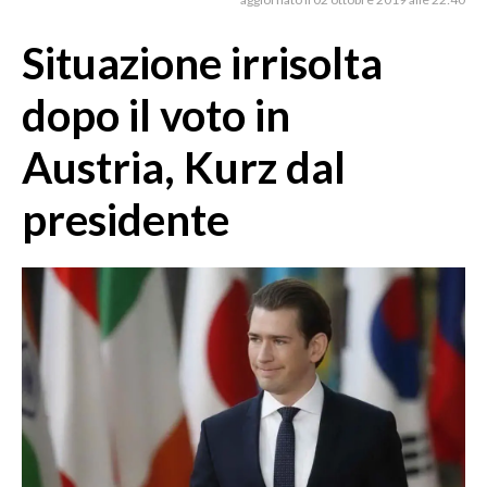
MEDIO CAMPIDANO
ORISTANO E PROVINCIA
Situazione irrisolta
SASSARI E PROVINCIA
dopo il voto in
GALLURA
NUORO E PROVINCIA
Austria, Kurz dal
OGLIASTRA
presidente
AGENDA
CRONACA
ITALIA
MONDO
POLITICA
ECONOMIA
SERVIZI ALLE IMPRESE