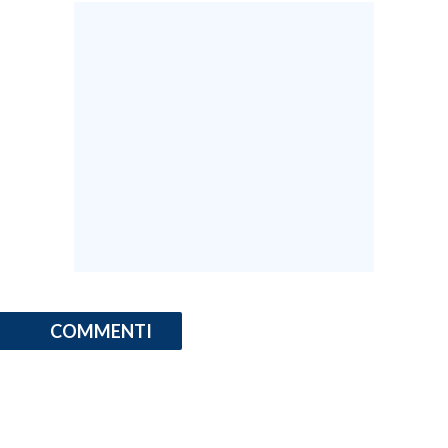
INFO AZIENDE
ABBONATI
ANNUNCI
NECROLOGI
PUBBLICITÀ
SPIAGGE
STORE
COMMENTI