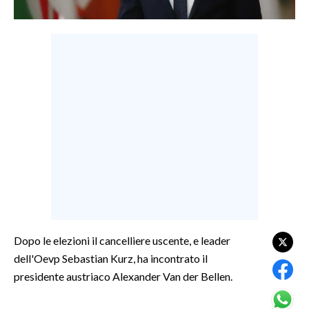
LAVORO
BANDI
SPORT IN SARDEGNA
SPORT
RISULTATI E CLASSIFICHE
CALCIO
CALCIO REGIONALE
BASKET
VOLLEY
MOTORI
Dopo le elezioni il cancelliere uscente, e leader
TENNIS
dell'Oevp Sebastian Kurz, ha incontrato il
ALTRI SPORT
presidente austriaco Alexander Van der Bellen.
CULTURA