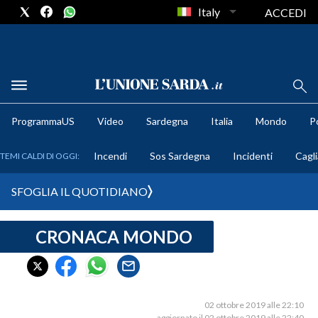
Italy
ACCEDI
METEO
ProgrammaUS
Video
Sardegna
Italia
Mondo
Po
COMUNI AL VOTO
Incendi
Sos Sardegna
Incidenti
Cagli
TEMI CALDI DI OGGI:
VIDEO
SFOGLIA IL QUOTIDIANO
FOTO
CRONACA MONDO
CRONACA SARDEGNA
CAGLIARI
PROVINCIA DI CAGLIARI
SULCIS IGLESIENTE
02 ottobre 2019 alle 22:10
aggiornato il 02 ottobre 2019 alle 22:40