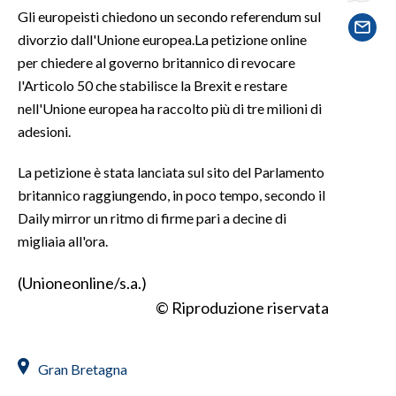
Gli europeisti chiedono un secondo referendum sul
divorzio dall'Unione europea.La petizione online
SPETTACOLI
per chiedere al governo britannico di revocare
GOSSIP
l'Articolo 50 che stabilisce la Brexit e restare
nell'Unione europea ha raccolto più di tre milioni di
SALUTE
adesioni.
SARDEGNA TURISMO
La petizione è stata lanciata sul sito del Parlamento
britannico raggiungendo, in poco tempo, secondo il
SARDI NEL MONDO
Daily mirror un ritmo di firme pari a decine di
NOTIZIE
migliaia all'ora.
EVENTI
(Unioneonline/s.a.)
© Riproduzione riservata
#CARAUNIONE
3 MINUTI CON
Gran Bretagna
INSULARITÀ