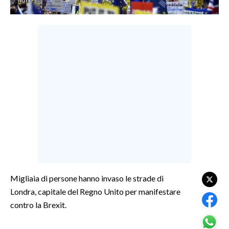
LAVORO
BANDI
SPORT IN SARDEGNA
SPORT
RISULTATI E CLASSIFICHE
CALCIO
CALCIO REGIONALE
BASKET
VOLLEY
MOTORI
Migliaia di persone hanno invaso le strade di
TENNIS
Londra, capitale del Regno Unito per manifestare
ALTRI SPORT
contro la Brexit.
CULTURA