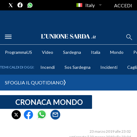
Italy
ACCEDI
METEO
ProgrammaUS
Video
Sardegna
Italia
Mondo
Po
COMUNI AL VOTO
Incendi
Sos Sardegna
Incidenti
Cagli
TEMI CALDI DI OGGI:
VIDEO
SFOGLIA IL QUOTIDIANO
FOTO
CRONACA MONDO
CRONACA SARDEGNA
CAGLIARI
PROVINCIA DI CAGLIARI
SULCIS IGLESIENTE
23 marzo 2019 alle 23:02
aggiornato il 23 marzo 2019 alle 23:04