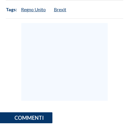
Tags:
Regno Unito
Brexit
INFO AZIENDE
ABBONATI
ANNUNCI
NECROLOGI
PUBBLICITÀ
SPIAGGE
STORE
COMMENTI