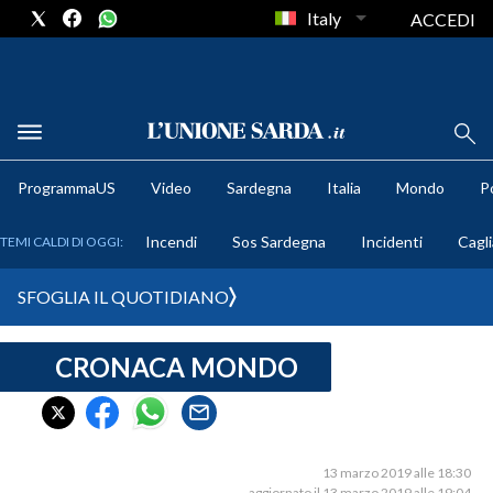
Italy
ACCEDI
METEO
ProgrammaUS
Video
Sardegna
Italia
Mondo
Po
COMUNI AL VOTO
Incendi
Sos Sardegna
Incidenti
Cagli
TEMI CALDI DI OGGI:
VIDEO
SFOGLIA IL QUOTIDIANO
FOTO
CRONACA MONDO
CRONACA SARDEGNA
CAGLIARI
PROVINCIA DI CAGLIARI
SULCIS IGLESIENTE
13 marzo 2019 alle 18:30
aggiornato il 13 marzo 2019 alle 19:04