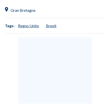
Gran Bretagna
SPETTACOLI
GOSSIP
Tags:
Regno Unito
Brexit
SALUTE
SARDEGNA TURISMO
SARDI NEL MONDO
NOTIZIE
EVENTI
#CARAUNIONE
3 MINUTI CON
INSULARITÀ