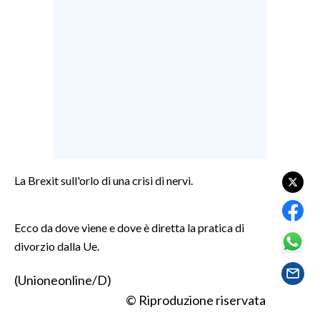
LAVORO
BANDI
SPORT IN SARDEGNA
SPORT
RISULTATI E CLASSIFICHE
CALCIO
CALCIO REGIONALE
La Brexit sull'orlo di una crisi di nervi.
BASKET
VOLLEY
Ecco da dove viene e dove è diretta la pratica di
MOTORI
divorzio dalla Ue.
TENNIS
(Unioneonline/D)
ALTRI SPORT
© Riproduzione riservata
CULTURA