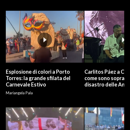
INFO AZIENDE
ABBONATI
ANNUNCI
NECROLOGI
PUBBLICITÀ
SPIAGGE
STORE
Esplosione di colori a Porto
Carlitos Páez a Cagl
Torres: la grande sfilata del
come sono sopravvi
Carnevale Estivo
disastro delle And
Mariangela Pala