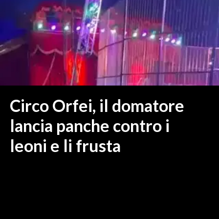
MEDIO CAMPIDANO
ORISTANO E PROVINCIA
SASSARI E PROVINCIA
GALLURA
NUORO E PROVINCIA
OGLIASTRA
AGENDA
Circo Orfei, il domatore
CRONACA
lancia panche contro i
ITALIA
leoni e li frusta
MONDO
POLITICA
ECONOMIA
SERVIZI ALLE IMPRESE