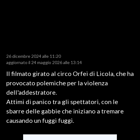
LAVORO
BANDI
SPORT IN SARDEGNA
SPORT
26 dicembre 2024 alle 11:20
RISULTATI E CLASSIFICHE
aggiornato il 24 maggio 2026 alle 13:14
CALCIO
Il filmato girato al circo Orfei di Licola, che ha
CALCIO REGIONALE
provocato polemiche per la violenza
BASKET
dell'addestratore.
VOLLEY
Attimi di panico tra gli spettatori, con le
MOTORI
sbarre delle gabbie che iniziano a tremare
TENNIS
causando un fuggi fuggi.
ALTRI SPORT
CULTURA