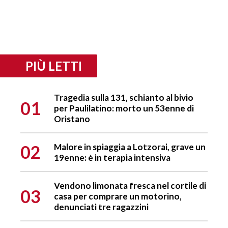
PIÙ LETTI
Tragedia sulla 131, schianto al bivio
01
per Paulilatino: morto un 53enne di
Oristano
02
Malore in spiaggia a Lotzorai, grave un
19enne: è in terapia intensiva
Vendono limonata fresca nel cortile di
03
casa per comprare un motorino,
denunciati tre ragazzini