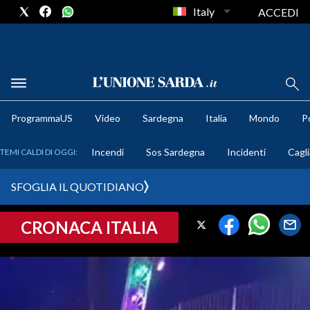
Italy
ACCEDI
METEO
ProgrammaUS
Video
Sardegna
Italia
Mondo
Po
COMUNI AL VOTO
Incendi
Sos Sardegna
Incidenti
Cagli
TEMI CALDI DI OGGI:
VIDEO
SFOGLIA IL QUOTIDIANO
FOTO
CRONACA ITALIA
CRONACA SARDEGNA
CAGLIARI
PROVINCIA DI CAGLIARI
SULCIS IGLESIENTE