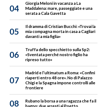
Giorgia Meloni in vacanza a La
04
Maddalena: mare, passeggiate e una
serata a Cala Gavetta
Il dramma di Cristian Bucchi: «Trovai la
05
mia compagna morta in casa a Cagliari
davanti a mia figlia»
Truffa dello specchietto sulla Sp2:
06
«Sventata perché nostro figlio ha
ripreso tutto»
Madrid e l’ultimatum a Roma: «Confini
07
riaperti entro 48 ore». No di Palazzo
Chigi e la Spagna impone controlli alle
frontiere
08
Rubano la borsa a una ragazza che fa il
bagno: due arresti al Poetto