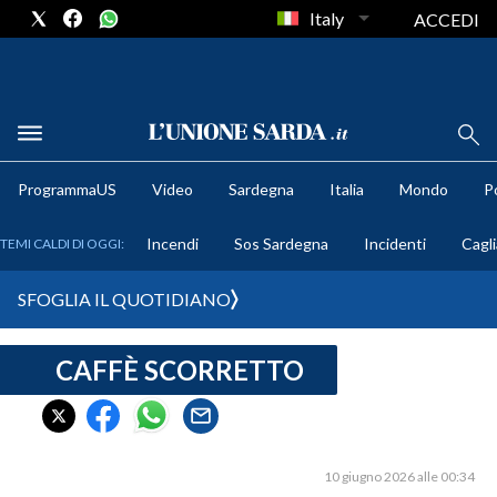
Italy
ACCEDI
METEO
ProgrammaUS
Video
Sardegna
Italia
Mondo
Po
COMUNI AL VOTO
Incendi
Sos Sardegna
Incidenti
Cagli
TEMI CALDI DI OGGI:
VIDEO
SFOGLIA IL QUOTIDIANO
FOTO
CAFFÈ SCORRETTO
CRONACA SARDEGNA
CAGLIARI
PROVINCIA DI CAGLIARI
SULCIS IGLESIENTE
10 giugno 2026 alle 00:34