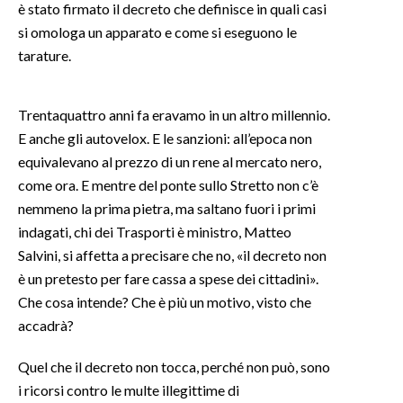
è stato firmato il decreto che definisce in quali casi
si omologa un apparato e come si eseguono le
SPETTACOLI
tarature.
GOSSIP
Trentaquattro anni fa eravamo in un altro millennio.
SALUTE
E anche gli autovelox. E le sanzioni: all’epoca non
equivalevano al prezzo di un rene al mercato nero,
SARDEGNA TURISMO
come ora. E mentre del ponte sullo Stretto non c’è
nemmeno la prima pietra, ma saltano fuori i primi
SARDI NEL MONDO
indagati, chi dei Trasporti è ministro, Matteo
NOTIZIE
Salvini, si affetta a precisare che no, «il decreto non
EVENTI
è un pretesto per fare cassa a spese dei cittadini».
Che cosa intende? Che è più un motivo, visto che
#CARAUNIONE
accadrà?
3 MINUTI CON
Quel che il decreto non tocca, perché non può, sono
i ricorsi contro le multe illegittime di
INSULARITÀ