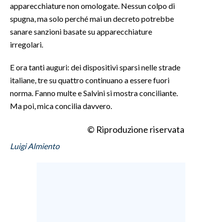
apparecchiature non omologate. Nessun colpo di
spugna, ma solo perché mai un decreto potrebbe
INFO AZIENDE
sanare sanzioni basate su apparecchiature
ABBONATI
irregolari.
ANNUNCI
E ora tanti auguri: dei dispositivi sparsi nelle strade
NECROLOGI
italiane, tre su quattro continuano a essere fuori
PUBBLICITÀ
norma. Fanno multe e Salvini si mostra conciliante.
SPIAGGE
Ma poi, mica concilia davvero.
STORE
© Riproduzione riservata
Luigi Almiento