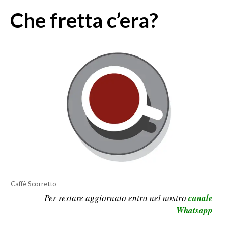
MEDIO CAMPIDANO
Che fretta c’era?
ORISTANO E PROVINCIA
SASSARI E PROVINCIA
GALLURA
NUORO E PROVINCIA
OGLIASTRA
AGENDA
CRONACA
ITALIA
MONDO
POLITICA
Caffè Scorretto
Per restare aggiornato entra nel nostro
canale
ECONOMIA
Whatsapp
SERVIZI ALLE IMPRESE