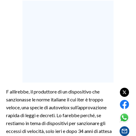
LAVORO
BANDI
SPORT IN SARDEGNA
SPORT
RISULTATI E CLASSIFICHE
CALCIO
CALCIO REGIONALE
BASKET
F allirebbe, il produttore di un dispositivo che
VOLLEY
sanzionasse le norme italiane il cui iter è troppo
MOTORI
veloce, una specie di autovelox sull’approvazione
TENNIS
rapida di leggi e decreti. Lo farebbe perché, se
ALTRI SPORT
restiamo in tema di dispositivi per sanzionare gli
eccessi di velocità, solo ieri e dopo 34 anni di attesa
CULTURA