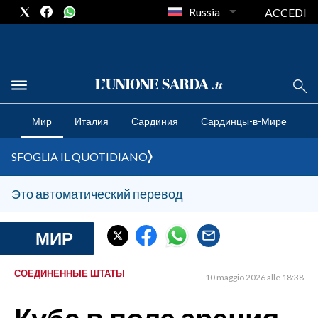
Russia
ACCEDI
CRONACA SARDEGNA
Мир
Италия
Сардиния
Сардинцы-в-Мире
CAGLIARI
PROVINCIA DI CAGLIARI
SFOGLIA IL QUOTIDIANO
SULCIS IGLESIENTE
MEDIO CAMPIDANO
Это автоматический перевод
ORISTANO E PROVINCIA
SASSARI E PROVINCIA
МИР
GALLURA
NUORO E PROVINCIA
СОЕДИНЕННЫЕ ШТАТЫ
10 maggio 2026 alle 18:38
OGLIASTRA
AGENDA