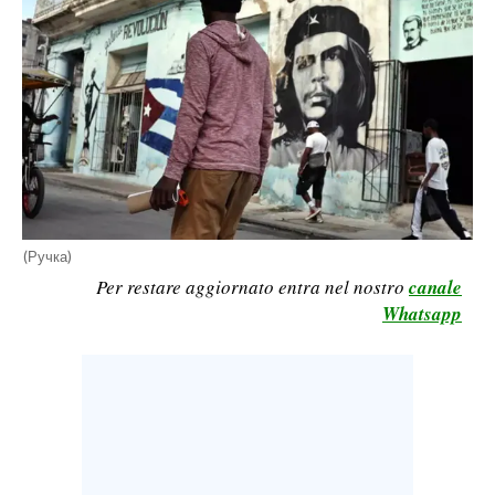
CALCIO
CALCIO REGIONALE
BASKET
VOLLEY
MOTORI
TENNIS
ALTRI SPORT
(Ручка)
CULTURA
Per restare aggiornato entra nel nostro
canale
Whatsapp
SPETTACOLI
GOSSIP
SARDI NEL MONDO
NOTIZIE