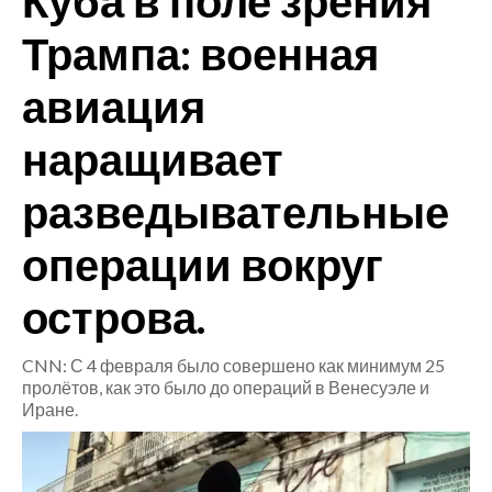
Куба в поле зрения
Трампа: военная
CRONACA
ITALIA
авиация
MONDO
наращивает
POLITICA
разведывательные
ECONOMIA
операции вокруг
SERVIZI ALLE IMPRESE
острова.
LAVORO
BANDI
CNN: С 4 февраля было совершено как минимум 25
пролётов, как это было до операций в Венесуэле и
SPORT IN SARDEGNA
Иране.
SPORT
RISULTATI E CLASSIFICHE