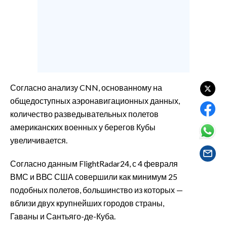
EVENTI
#CARAUNIONE
INSULARITÀ
FOTO
Согласно анализу CNN, основанному на
общедоступных аэронавигационных данных,
VIDEO
количество разведывательных полетов
американских военных у берегов Кубы
INFO AZIENDE
увеличивается.
ABBONATI
ANNUNCI
Согласно данным FlightRadar24, с 4 февраля
NECROLOGI
ВМС и ВВС США совершили как минимум 25
подобных полетов, большинство из которых —
PUBBLICITÀ
вблизи двух крупнейших городов страны,
SPIAGGE
Гаваны и Сантьяго-де-Куба.
STORE