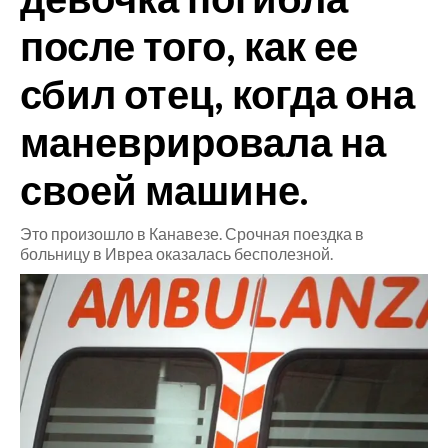
после того, как ее
CRONACA
ITALIA
сбил отец, когда она
MONDO
маневрировала на
POLITICA
своей машине.
ECONOMIA
Это произошло в Канавезе. Срочная поездка в
SERVIZI ALLE IMPRESE
больницу в Ивреа оказалась бесполезной.
LAVORO
BANDI
SPORT IN SARDEGNA
SPORT
RISULTATI E CLASSIFICHE