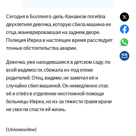
EVENTI
Сегодня в Болленго-дель-Канавезе погибла
#CARAUNIONE
двухлетняя девочка, которую сбила машина ее
отца, маневрировавшая на заднем дворе.
INSULARITÀ
Полиция Ивреа в настоящее время расследует
FOTO
точные обстоятельства аварии.
VIDEO
Девочка, уже находившаяся в детском саду, по
всей видимости, сбежала из-под опеки
INFO AZIENDE
родителей. Отец, видимо, не заметил её и
случайно сбил машиной. Он немедленно спас
ABBONATI
её и отвёз в отделение неотложной помощи
ANNUNCI
больницы Ивреа, но из-за тяжести травм врачи
NECROLOGI
не смогли спасти ей жизнь.
PUBBLICITÀ
SPIAGGE
(Unioneonline)
STORE