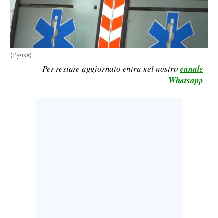
CALCIO
CALCIO REGIONALE
BASKET
(Ручка)
VOLLEY
Per restare aggiornato entra nel nostro
canale
MOTORI
Whatsapp
TENNIS
ALTRI SPORT
CULTURA
SPETTACOLI
GOSSIP
SARDI NEL MONDO
NOTIZIE