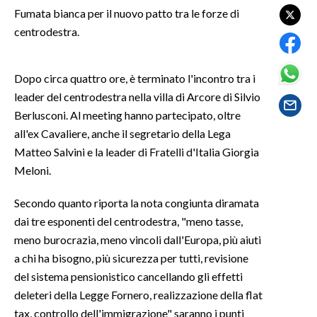
Fumata bianca per il nuovo patto tra le forze di
centrodestra.
SPETTACOLI
GOSSIP
Dopo circa quattro ore, è terminato l'incontro tra i
leader del centrodestra nella villa di Arcore di Silvio
SALUTE
Berlusconi. Al meeting hanno partecipato, oltre
all'ex Cavaliere, anche il segretario della Lega
SARDEGNA TURISMO
Matteo Salvini e la leader di Fratelli d'Italia Giorgia
SARDI NEL MONDO
Meloni.
NOTIZIE
Secondo quanto riporta la nota congiunta diramata
EVENTI
dai tre esponenti del centrodestra, "meno tasse,
meno burocrazia, meno vincoli dall'Europa, più aiuti
#CARAUNIONE
a chi ha bisogno, più sicurezza per tutti, revisione
del sistema pensionistico cancellando gli effetti
3 MINUTI CON
deleteri della Legge Fornero, realizzazione della flat
tax, controllo dell'immigrazione" saranno i punti
INSULARITÀ