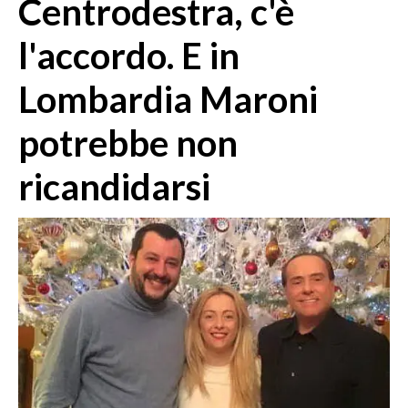
Centrodestra, c'è
MEDIO CAMPIDANO
ORISTANO E PROVINCIA
l'accordo. E in
SASSARI E PROVINCIA
Lombardia Maroni
GALLURA
NUORO E PROVINCIA
potrebbe non
OGLIASTRA
AGENDA
ricandidarsi
CRONACA
ITALIA
MONDO
POLITICA
ECONOMIA
SERVIZI ALLE IMPRESE