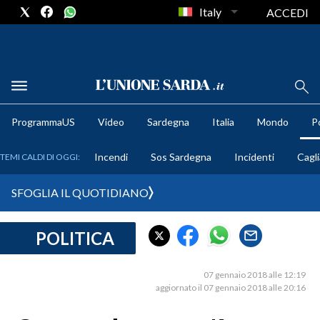
Italy
ACCEDI
METEO
ProgrammaUS
Video
Sardegna
Italia
Mondo
Po
COMUNI AL VOTO
Incendi
Sos Sardegna
Incidenti
Cagli
TEMI CALDI DI OGGI:
VIDEO
SFOGLIA IL QUOTIDIANO
FOTO
POLITICA
CRONACA SARDEGNA
CAGLIARI
07 gennaio 2018 alle 12:19
PROVINCIA DI CAGLIARI
aggiornato il 07 gennaio 2018 alle 20:16
SULCIS IGLESIENTE