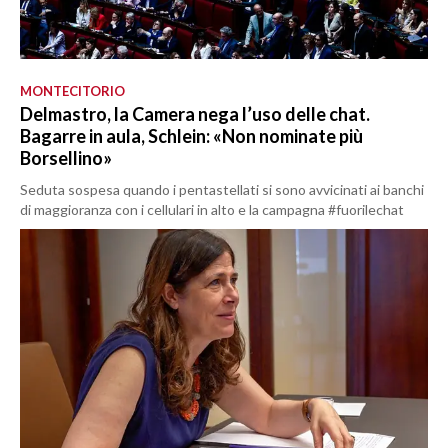
MONTECITORIO
Delmastro, la Camera nega l’uso delle chat.
Bagarre in aula, Schlein: «Non nominate più
Borsellino»
Seduta sospesa quando i pentastellati si sono avvicinati ai banchi
di maggioranza con i cellulari in alto e la campagna #fuorilechat