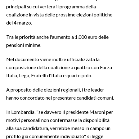
principali su cui verterà il programma della
INFO AZIENDE
coalizione in vista delle prossime elezioni politiche
del 4 marzo.
ABBONATI
ANNUNCI
Tra le priorità anche l'aumento a 1.000 euro delle
NECROLOGI
pensioni minime.
PUBBLICITÀ
Nel documento viene inoltre ufficializzata la
SPIAGGE
composizione della coalizione a quattro con Forza
STORE
Italia, Lega, Fratelli d'Italia e quarto polo.
A proposito delle elezioni regionali, i tre leader
hanno concordato nel presentare candidati comuni.
In Lombardia, "se davvero il presidente Maroni per
motivi personali non confermasse la disponibilità
alla sua candidatura, verrebbe messo in campo un
profilo già comunemente individuato", si legge