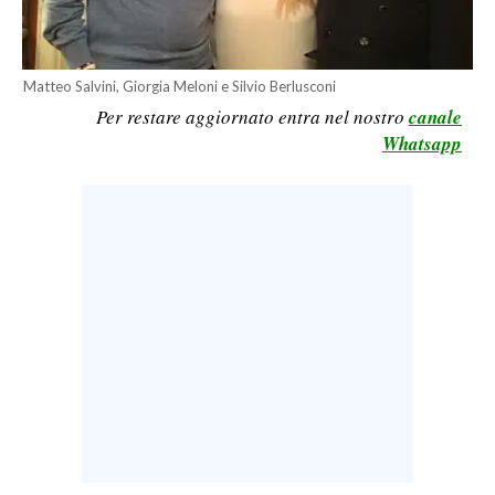
LAVORO
BANDI
Matteo Salvini, Giorgia Meloni e Silvio Berlusconi
Per restare aggiornato entra nel nostro
canale
SPORT IN SARDEGNA
Whatsapp
SPORT
RISULTATI E CLASSIFICHE
CALCIO
CALCIO REGIONALE
BASKET
VOLLEY
MOTORI
TENNIS
ALTRI SPORT
CULTURA