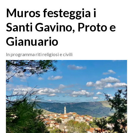
MEDIO CAMPIDANO
Muros festeggia i
ORISTANO E PROVINCIA
SASSARI E PROVINCIA
Santi Gavino, Proto e
GALLURA
Gianuario
NUORO E PROVINCIA
OGLIASTRA
In programma riti religiosi e civili
AGENDA
CRONACA
ITALIA
MONDO
POLITICA
ECONOMIA
SERVIZI ALLE IMPRESE