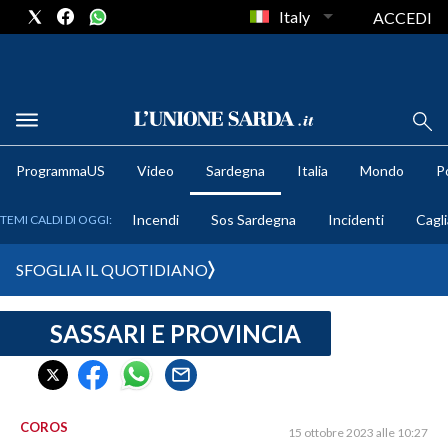
Italy
ACCEDI
METEO
ProgrammaUS
Video
Sardegna
Italia
Mondo
Po
COMUNI AL VOTO
Incendi
Sos Sardegna
Incidenti
Cagli
TEMI CALDI DI OGGI:
VIDEO
SFOGLIA IL QUOTIDIANO
FOTO
SASSARI E PROVINCIA
CRONACA SARDEGNA
CAGLIARI
PROVINCIA DI CAGLIARI
SULCIS IGLESIENTE
COROS
15 ottobre 2023 alle 10:27