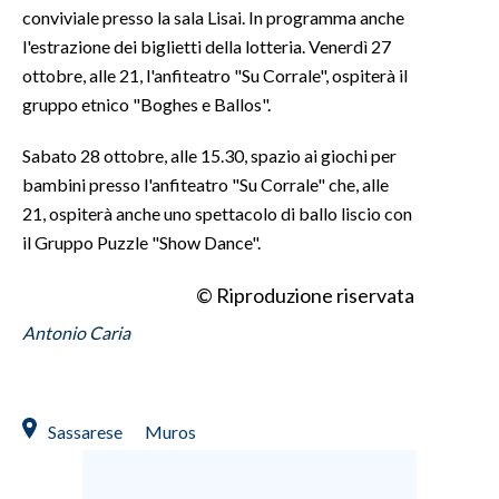
conviviale presso la sala Lisai. In programma anche
l'estrazione dei biglietti della lotteria. Venerdì 27
INFO AZIENDE
ottobre, alle 21, l'anfiteatro "Su Corrale", ospiterà il
ABBONATI
gruppo etnico "Boghes e Ballos".
ANNUNCI
NECROLOGI
Sabato 28 ottobre, alle 15.30, spazio ai giochi per
bambini presso l'anfiteatro "Su Corrale" che, alle
PUBBLICITÀ
21, ospiterà anche uno spettacolo di ballo liscio con
SPIAGGE
il Gruppo Puzzle "Show Dance".
STORE
© Riproduzione riservata
Antonio Caria
Sassarese
Muros