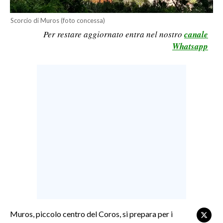
LAVORO
Scorcio di Muros (foto concessa)
BANDI
Per restare aggiornato entra nel nostro
canale
Whatsapp
SPORT IN SARDEGNA
SPORT
RISULTATI E CLASSIFICHE
CALCIO
CALCIO REGIONALE
BASKET
VOLLEY
MOTORI
TENNIS
ALTRI SPORT
Muros, piccolo centro del Coros, si prepara per i
CULTURA