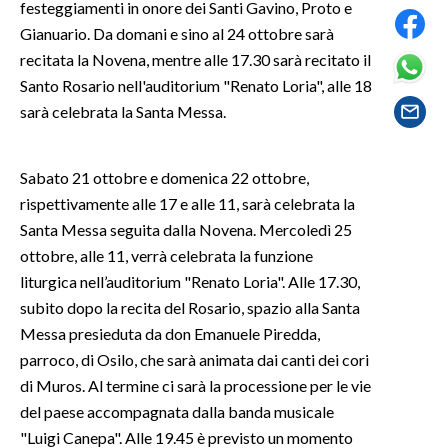
festeggiamenti in onore dei Santi Gavino, Proto e
Gianuario. Da domani e sino al 24 ottobre sarà
SPETTACOLI
recitata la Novena, mentre alle 17.30 sarà recitato il
Santo Rosario nell'auditorium "Renato Loria", alle 18
GOSSIP
sarà celebrata la Santa Messa.
SALUTE
Sabato 21 ottobre e domenica 22 ottobre,
SARDEGNA TURISMO
rispettivamente alle 17 e alle 11, sarà celebrata la
Santa Messa seguita dalla Novena. Mercoledì 25
SARDI NEL MONDO
ottobre, alle 11, verrà celebrata la funzione
NOTIZIE
liturgica nell’auditorium "Renato Loria". Alle 17.30,
EVENTI
subito dopo la recita del Rosario, spazio alla Santa
Messa presieduta da don Emanuele Piredda,
#CARAUNIONE
parroco, di Osilo, che sarà animata dai canti dei cori
di Muros. Al termine ci sarà la processione per le vie
3 MINUTI CON
del paese accompagnata dalla banda musicale
"Luigi Canepa". Alle 19.45 è previsto un momento
INSULARITÀ