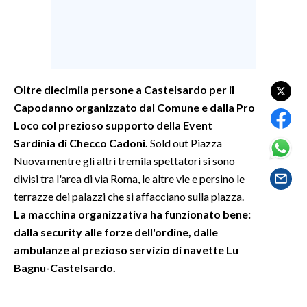
SPETTACOLI
GOSSIP
Oltre diecimila persone a Castelsardo per il
SALUTE
Capodanno organizzato dal Comune e dalla Pro
Loco col prezioso supporto della Event
SARDEGNA TURISMO
Sardinia di Checco Cadoni.
Sold out Piazza
Nuova mentre gli altri tremila spettatori si sono
SARDI NEL MONDO
divisi tra l'area di via Roma, le altre vie e persino le
NOTIZIE
terrazze dei palazzi che si affacciano sulla piazza.
EVENTI
La macchina organizzativa ha funzionato bene:
dalla security alle forze dell'ordine, dalle
#CARAUNIONE
ambulanze al prezioso servizio di navette Lu
Bagnu-Castelsardo.
3 MINUTI CON
INSULARITÀ