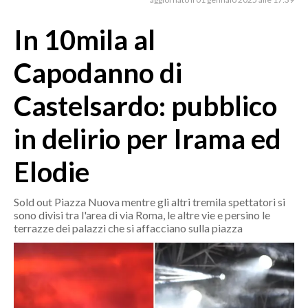
MEDIO CAMPIDANO
ORISTANO E PROVINCIA
In 10mila al
SASSARI E PROVINCIA
Capodanno di
GALLURA
NUORO E PROVINCIA
Castelsardo: pubblico
OGLIASTRA
in delirio per Irama ed
AGENDA
Elodie
CRONACA
ITALIA
Sold out Piazza Nuova mentre gli altri tremila spettatori si
MONDO
sono divisi tra l'area di via Roma, le altre vie e persino le
terrazze dei palazzi che si affacciano sulla piazza
POLITICA
ECONOMIA
SERVIZI ALLE IMPRESE