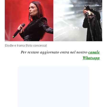
LAVORO
BANDI
SPORT IN SARDEGNA
SPORT
RISULTATI E CLASSIFICHE
Elodie e Irama (foto concessa)
Per restare aggiornato entra nel nostro
canale
CALCIO
Whatsapp
CALCIO REGIONALE
BASKET
VOLLEY
MOTORI
TENNIS
ALTRI SPORT
CULTURA