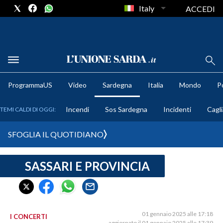
Italy
ACCEDI
METEO
ProgrammaUS
Video
Sardegna
Italia
Mondo
Po
COMUNI AL VOTO
Incendi
Sos Sardegna
Incidenti
Cagli
TEMI CALDI DI OGGI:
VIDEO
SFOGLIA IL QUOTIDIANO
FOTO
SASSARI E PROVINCIA
CRONACA SARDEGNA
CAGLIARI
PROVINCIA DI CAGLIARI
SULCIS IGLESIENTE
01 gennaio 2025 alle 17:18
I CONCERTI
aggiornato il 01 gennaio 2025 alle 17:39