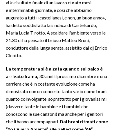
«Un risultato finale di un lavoro durato mesi
e interminabili giornate, e così che abbiamo
INFO AZIENDE
augurato a tutti i castellanesi, e non, un buon anno»,
ABBONATI
ha detto soddisfatta la sindaca di Castelsardo,
ANNUNCI
Maria Lucia Tirotto. A scaldare l'ambiente verso le
NECROLOGI
21.30 ci ha pensato il brioso Matteo Bruni,
conduttore della lunga serata, assistito dal dj Enrico
PUBBLICITÀ
Cicotto.
SPIAGGE
STORE
La temperatura si è alzata quando sul palco è
arrivato Irama,
30 anni il prossimo dicembre e una
carriera che è in costante evoluzione come ha
dimostrato con un concerto tanto vario come brani,
quanto coinvolgente, soprattutto per i giovanissimi
(davvero tante le bambine e i bambini che
conoscono le sue canzoni) ma anche per i genitori
che li hanno accompagnati.
Dai brani ritmati come
“Yo Quiero Amarte” alle ballad come “Ali”.