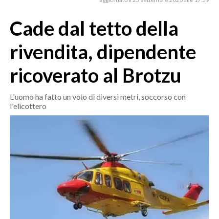
MEDIO CAMPIDANO
ORISTANO E PROVINCIA
Cade dal tetto della
SASSARI E PROVINCIA
rivendita, dipendente
GALLURA
NUORO E PROVINCIA
ricoverato al Brotzu
OGLIASTRA
AGENDA
L'uomo ha fatto un volo di diversi metri, soccorso con
l'elicottero
CRONACA
ITALIA
MONDO
POLITICA
ECONOMIA
SERVIZI ALLE IMPRESE