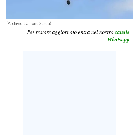
LAVORO
BANDI
(Archivio L'Unione Sarda)
Per restare aggiornato entra nel nostro
canale
SPORT IN SARDEGNA
Whatsapp
SPORT
RISULTATI E CLASSIFICHE
CALCIO
CALCIO REGIONALE
BASKET
VOLLEY
MOTORI
TENNIS
ALTRI SPORT
CULTURA