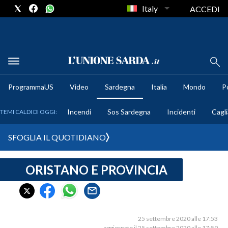
Italy
ACCEDI
METEO
ProgrammaUS
Video
Sardegna
Italia
Mondo
Po
COMUNI AL VOTO
Incendi
Sos Sardegna
Incidenti
Cagli
TEMI CALDI DI OGGI:
VIDEO
SFOGLIA IL QUOTIDIANO
FOTO
ORISTANO E PROVINCIA
CRONACA SARDEGNA
CAGLIARI
PROVINCIA DI CAGLIARI
SULCIS IGLESIENTE
25 settembre 2020 alle 17:53
aggiornato il 25 settembre 2020 alle 17:59