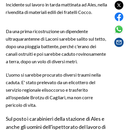
Incidente sul lavoro in tarda mattinata ad Ales, nella
rivendita di materiali edili dei fratelli Cocco.
SPETTACOLI
GOSSIP
Da una prima ricostruzione un dipendente
ultraquarantenne di Laconi sarebbe salito sul tetto,
SALUTE
dopo una pioggia battente, perché c'erano dei
canali ostruiti e poi sarebbe caduto rovinosamente
SARDEGNA TURISMO
a terra, dopo un volo di diversi metri.
SARDI NEL MONDO
L'uomo si sarebbe procurato diversi traumi nella
NOTIZIE
caduta. E' stato prelevato da un elicottero del
EVENTI
servizio regionale elisoccorso e trasferito
all'ospedale Brotzu di Cagliari, ma non corre
#CARAUNIONE
pericolo di vita.
3 MINUTI CON
Sul posto i carabinieri della stazione di Ales e
anche gli uomini dell'ispettorato del lavoro di
INSULARITÀ