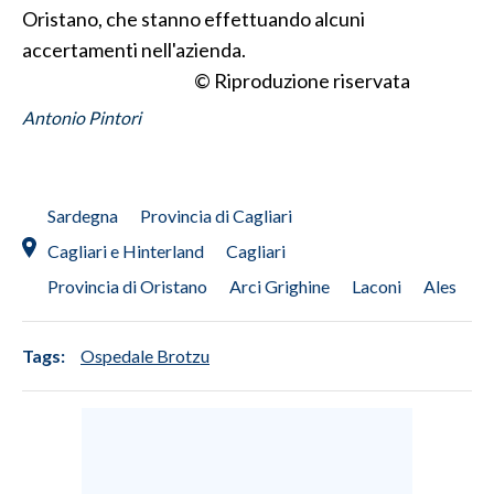
Oristano, che stanno effettuando alcuni
INFO AZIENDE
accertamenti nell'azienda.
© Riproduzione riservata
ABBONATI
Antonio Pintori
ANNUNCI
NECROLOGI
PUBBLICITÀ
Sardegna
Provincia di Cagliari
SPIAGGE
STORE
Cagliari e Hinterland
Cagliari
Provincia di Oristano
Arci Grighine
Laconi
Ales
Tags:
Ospedale Brotzu