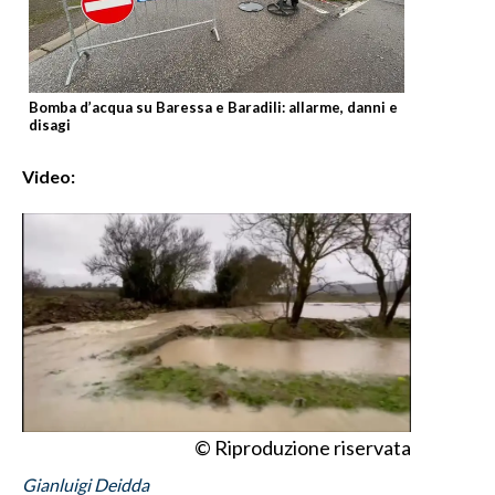
INFO AZIENDE
ABBONATI
Bomba d’acqua su Baressa e Baradili: allarme, danni e
Bomba d’acqu
ANNUNCI
disagi
disagi
NECROLOGI
Video:
PUBBLICITÀ
SPIAGGE
STORE
© Riproduzione riservata
Gianluigi Deidda