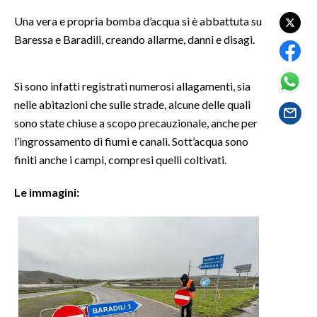
Una vera e propria bomba d’acqua si è abbattuta su
SPETTACOLI
Baressa e Baradili, creando allarme, danni e disagi.
GOSSIP
Si sono infatti registrati numerosi allagamenti, sia
SALUTE
nelle abitazioni che sulle strade, alcune delle quali
sono state chiuse a scopo precauzionale, anche per
SARDEGNA TURISMO
l’ingrossamento di fiumi e canali. Sott’acqua sono
finiti anche i campi, compresi quelli coltivati.
SARDI NEL MONDO
NOTIZIE
Le immagini:
EVENTI
#CARAUNIONE
3 MINUTI CON
INSULARITÀ