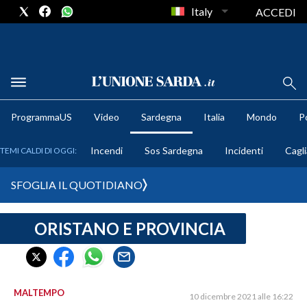
Italy
ACCEDI
METEO
ProgrammaUS
Video
Sardegna
Italia
Mondo
Po
COMUNI AL VOTO
Incendi
Sos Sardegna
Incidenti
Cagli
TEMI CALDI DI OGGI:
VIDEO
SFOGLIA IL QUOTIDIANO
FOTO
ORISTANO E PROVINCIA
CRONACA SARDEGNA
CAGLIARI
PROVINCIA DI CAGLIARI
SULCIS IGLESIENTE
MALTEMPO
10 dicembre 2021 alle 16:22