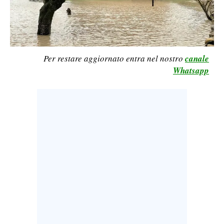
LAVORO
BANDI
SPORT IN SARDEGNA
Per restare aggiornato entra nel nostro
canale
Whatsapp
SPORT
RISULTATI E CLASSIFICHE
CALCIO
CALCIO REGIONALE
BASKET
VOLLEY
MOTORI
TENNIS
ALTRI SPORT
CULTURA