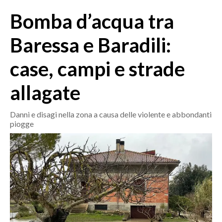
MEDIO CAMPIDANO
Bomba d’acqua tra
ORISTANO E PROVINCIA
SASSARI E PROVINCIA
Baressa e Baradili:
GALLURA
case, campi e strade
NUORO E PROVINCIA
OGLIASTRA
allagate
AGENDA
Danni e disagi nella zona a causa delle violente e abbondanti
CRONACA
piogge
ITALIA
MONDO
POLITICA
ECONOMIA
SERVIZI ALLE IMPRESE