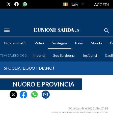
Italy
ACCEDI
METEO
ProgrammaUS
Video
Sardegna
Italia
Mondo
Po
COMUNI AL VOTO
Incendi
Sos Sardegna
Incidenti
Cagli
TEMI CALDI DI OGGI:
VIDEO
SFOGLIA IL QUOTIDIANO
FOTO
NUORO E PROVINCIA
CRONACA SARDEGNA
CAGLIARI
PROVINCIA DI CAGLIARI
SULCIS IGLESIENTE
30 settembre 2020 alle 17:14
aggiornato il 30 settembre 2020 alle 17:25