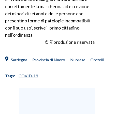
correttamente la mascherina ad eccezione
INFO AZIENDE
dei minori di sei anni e delle persone che
ABBONATI
presentino forme di patologie incompatibili
ANNUNCI
con il suo uso", scrive il primo cittadino
nell'ordinanza.
NECROLOGI
© Riproduzione riservata
PUBBLICITÀ
SPIAGGE
STORE
Sardegna
Provincia di Nuoro
Nuorese
Orotelli
Tags:
COVID-19