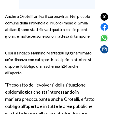
SPETTACOLI
Anche a Orotelli arriva il coronavirus. Nel piccolo
comune della Provincia di Nuoro (meno di 2mila
GOSSIP
abitanti) sono stati rilevati quattro casi in pochi
SALUTE
giorni, e molte persone sono in attesa di tampone.
SARDEGNA TURISMO
Così il sindaco Nannino Marteddu oggi ha firmato
un'ordinanza con cui a partire dal primo ottobre si
SARDI NEL MONDO
dispone l'obbligo di mascherina h24 anche
NOTIZIE
all'aperto.
EVENTI
"Preso atto dell'evolversi della situazione
#CARAUNIONE
epidemilogica che sta interessando in
maniera preoccupante anche Orotelli, è fatto
3 MINUTI CON
obbligo all'aperto e in tutte le aree pubbliche
INSULARITÀ
e in tutte le ore della giornata di indossare