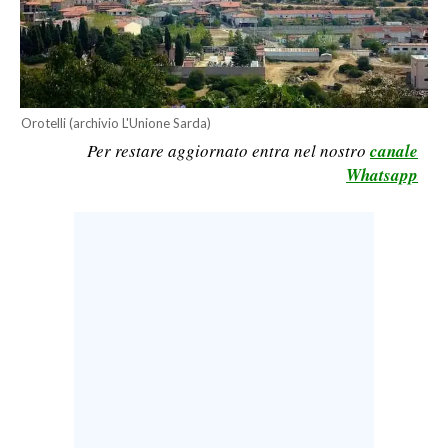
LAVORO
BANDI
SPORT IN SARDEGNA
Orotelli (archivio L'Unione Sarda)
Per restare aggiornato entra nel nostro
canale
SPORT
Whatsapp
RISULTATI E CLASSIFICHE
CALCIO
CALCIO REGIONALE
BASKET
VOLLEY
MOTORI
TENNIS
ALTRI SPORT
CULTURA