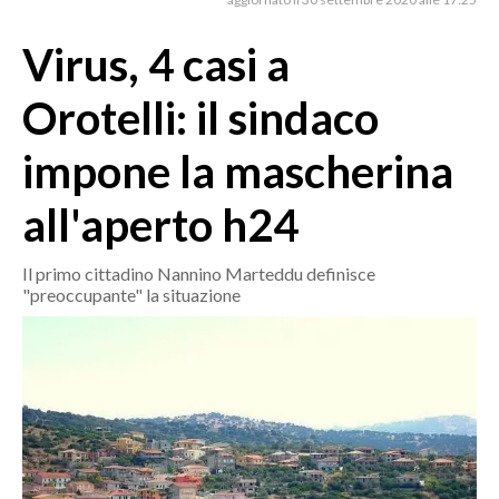
MEDIO CAMPIDANO
ORISTANO E PROVINCIA
Virus, 4 casi a
SASSARI E PROVINCIA
Orotelli: il sindaco
GALLURA
NUORO E PROVINCIA
impone la mascherina
OGLIASTRA
all'aperto h24
AGENDA
CRONACA
Il primo cittadino Nannino Marteddu definisce
"preoccupante" la situazione
ITALIA
MONDO
POLITICA
ECONOMIA
SERVIZI ALLE IMPRESE