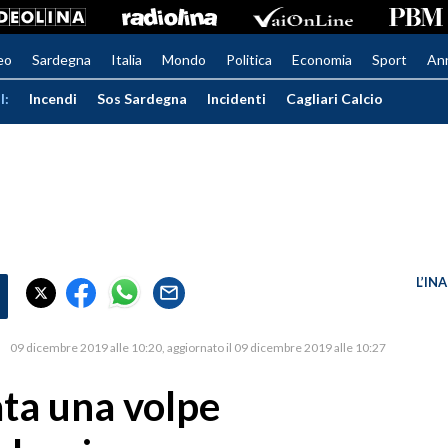
eo
Sardegna
Italia
Mondo
Politica
Economia
Sport
An
I:
Incendi
Sos Sardegna
Incidenti
Cagliari Calcio
L’IN
09 dicembre 2019 alle 10:20
aggiornato il 09 dicembre 2019 alle 10:27
ata una volpe