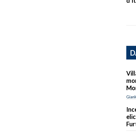
d’It
D
Vil
mor
Mo
Gianl
Inc
eli
Fur