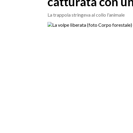
catturata con un
MEDIO CAMPIDANO
ORISTANO E PROVINCIA
La trappola stringeva al collo l'animale
SASSARI E PROVINCIA
GALLURA
NUORO E PROVINCIA
OGLIASTRA
AGENDA
CRONACA
ITALIA
MONDO
POLITICA
ECONOMIA
SERVIZI ALLE IMPRESE