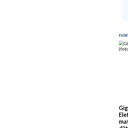
FIOR
Gig
Ele
mat