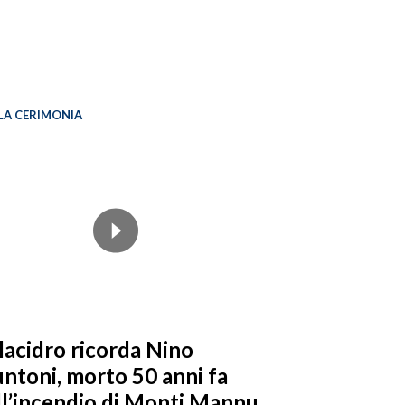
LA CERIMONIA
llacidro ricorda Nino
ntoni, morto 50 anni fa
ll’incendio di Monti Mannu