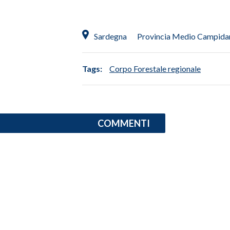
SPETTACOLI
Sardegna
Provincia Medio Campida
GOSSIP
Tags:
Corpo Forestale regionale
SALUTE
SARDEGNA TURISMO
SARDI NEL MONDO
COMMENTI
NOTIZIE
EVENTI
#CARAUNIONE
3 MINUTI CON
INSULARITÀ