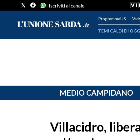
Iscriviti al canale
ProgrammaUS
Vid
TEMI CALDI DI OGG
METEO
COMUNI AL VOTO
VIDEO
FOTO
MEDIO CAMPIDANO
CRONACA SARDEGNA
CAGLIARI
Villacidro, liber
PROVINCIA DI CAGLIARI
SULCIS IGLESIENTE