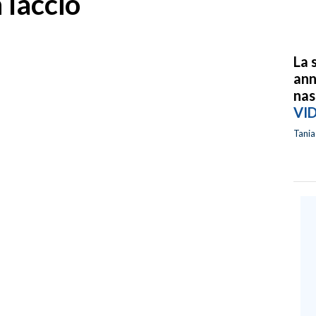
 laccio
La 
ann
nas
VI
Tani