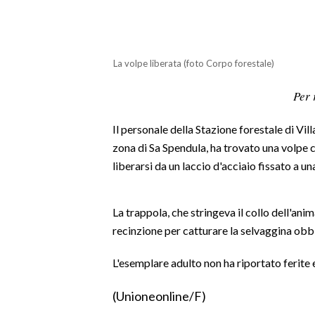
LAVORO
BANDI
La volpe liberata (foto Corpo forestale)
SPORT IN SARDEGNA
Per 
SPORT
Il personale della Stazione forestale di Vil
RISULTATI E CLASSIFICHE
zona di Sa Spendula, ha trovato una volpe c
CALCIO
liberarsi da un laccio d'acciaio fissato a un
CALCIO REGIONALE
BASKET
La trappola, che stringeva il collo dell'anim
VOLLEY
recinzione per catturare la selvaggina obbl
MOTORI
TENNIS
L'esemplare adulto non ha riportato ferite e
ALTRI SPORT
(Unioneonline/F)
CULTURA