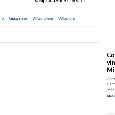
© Riproduzione riservata
no
Guspinese
Villacidrese
Villacidro
Co
vin
Mi
Con u
al fo
paes
Aless