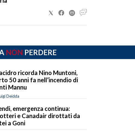
ria
A
NON
PERDERE
lacidro ricorda Nino Muntoni,
to 50 anni fa nell’incendio di
nti Mannu
uigi Deidda
endi, emergenza continua:
cotteri e Canadair dirottati da
tei a Goni