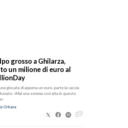
lpo grosso a Ghilarza,
to un milione di euro al
llionDay
na giocata di appena un euro, parte la caccia
rtunato: «Mai una somma così alta in questo
e»
ia Orbana