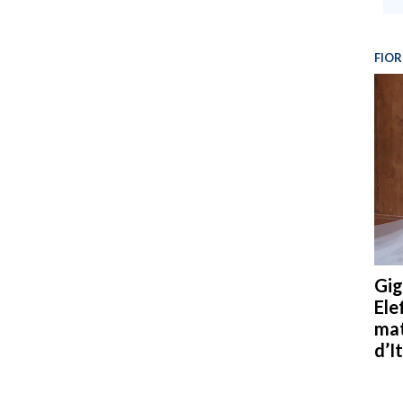
FIOR
Gig
Ele
mat
d’It