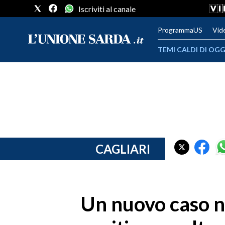
Iscriviti al canale
ProgrammaUS
Vid
TEMI CALDI DI OGG
METEO
COMUNI AL VOTO
VIDEO
FOTO
CAGLIARI
CRONACA SARDEGNA
CAGLIARI
Un nuovo caso n
PROVINCIA DI CAGLIARI
SULCIS IGLESIENTE