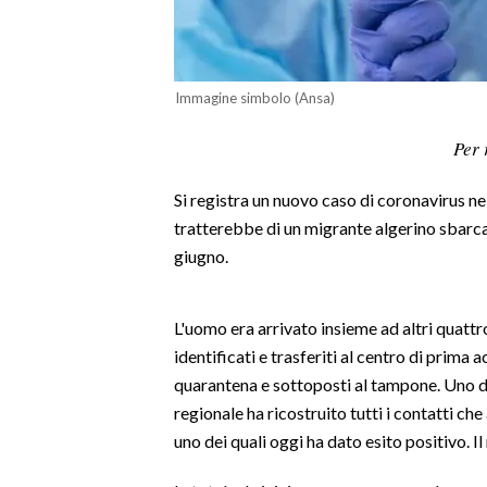
LAVORO
BANDI
Immagine simbolo (Ansa)
SPORT IN SARDEGNA
Per 
SPORT
Si registra un nuovo caso di coronavirus nel
RISULTATI E CLASSIFICHE
tratterebbe di un migrante algerino sbarcato
CALCIO
giugno.
CALCIO REGIONALE
BASKET
L'uomo era arrivato insieme ad altri quattro
VOLLEY
identificati e trasferiti al centro di prima
MOTORI
quarantena e sottoposti al tampone. Uno di l
TENNIS
regionale ha ricostruito tutti i contatti che
ALTRI SPORT
uno dei quali oggi ha dato esito positivo. I
CULTURA