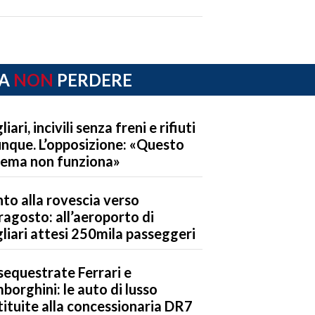
A
NON
PERDERE
iari, incivili senza freni e rifiuti
nque. L’opposizione: «Questo
tema non funziona»
to alla rovescia verso
ragosto: all’aeroporto di
liari attesi 250mila passeggeri
sequestrate Ferrari e
borghini: le auto di lusso
tituite alla concessionaria DR7