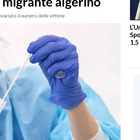
o migrante algerino
variato il numero delle vittime
L’U
Spo
1,5