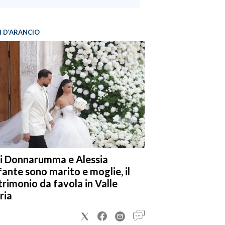
I D’ARANCIO
i Donnarumma e Alessia
fante sono marito e moglie, il
rimonio da favola in Valle
ria