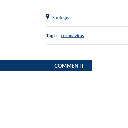
INFO AZIENDE
Sardegna
ABBONATI
ANNUNCI
Tags:
coronavirus
NECROLOGI
PUBBLICITÀ
SPIAGGE
STORE
COMMENTI