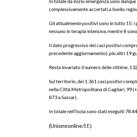
In totale da inizio emergenza sono dunque 1
complessivamente accertati a livello regio
SPETTACOLI
Gli attualmente positivi sono in tutto 15: i 
GOSSIP
nessuno in terapia intensiva, mentre 8 sono
SALUTE
Il dato progressivo dei casi positivi compr
precedente aggiornamento), più altri 19 gu
SARDEGNA TURISMO
Resta invariato il numero delle vittime, 132
SARDI NEL MONDO
Sul territorio, dei 1.361 casi positivi comp
NOTIZIE
nella Città Metropolitana di Cagliari, 99 (
EVENTI
873 a Sassari.
#CARAUNIONE
In totale nell’Isola sono stati eseguiti 78.
3 MINUTI CON
(Unioneonline/l.f.)
INSULARITÀ