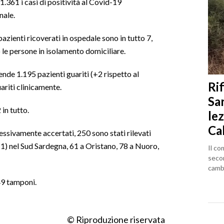
.361 i casi di positività al Covid-19
nale.
pazienti ricoverati in ospedale sono in tutto 7,
 le persone in isolamento domiciliare.
ende 1.195 pazienti guariti (+2 rispetto al
Rif
ariti clinicamente.
Sa
 in tutto.
lez
Ca
lessivamente accertati, 250 sono stati rilevati
+1) nel Sud Sardegna, 61 a Oristano, 78 a Nuoro,
Il co
seco
cambi
449 tamponi.
© Riproduzione riservata