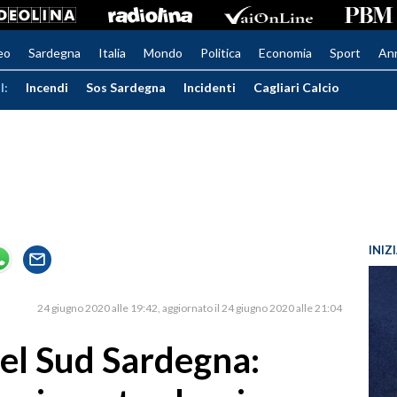
eo
Sardegna
Italia
Mondo
Politica
Economia
Sport
An
I:
Incendi
Sos Sardegna
Incidenti
Cagliari Calcio
INIZ
24 giugno 2020 alle 19:42
aggiornato il 24 giugno 2020 alle 21:04
el Sud Sardegna: