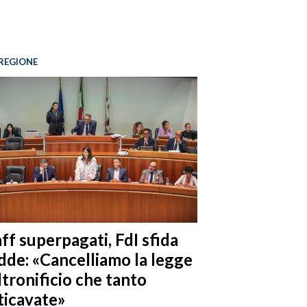
REGIONE
ff superpagati, FdI sfida
dde: «Cancelliamo la legge
ltronificio che tanto
ticavate»