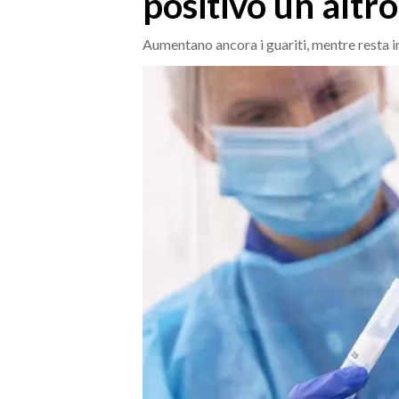
positivo un altr
MEDIO CAMPIDANO
ORISTANO E PROVINCIA
Aumentano ancora i guariti, mentre resta in
SASSARI E PROVINCIA
GALLURA
NUORO E PROVINCIA
OGLIASTRA
AGENDA
CRONACA
ITALIA
MONDO
POLITICA
ECONOMIA
SERVIZI ALLE IMPRESE