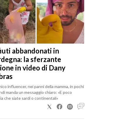
iuti abbandonati in
rdegna: la sferzante
ione in video di Dany
bras
mico influencer, nei panni della mamma, in pochi
ndi manda un messaggio chiaro: «E poco
a che siate sardi o continentali»