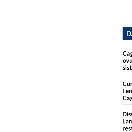
D
Cagl
ovu
sis
Con
Fer
Cag
Dis
Lam
res