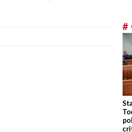
#
Sta
To
po
cri