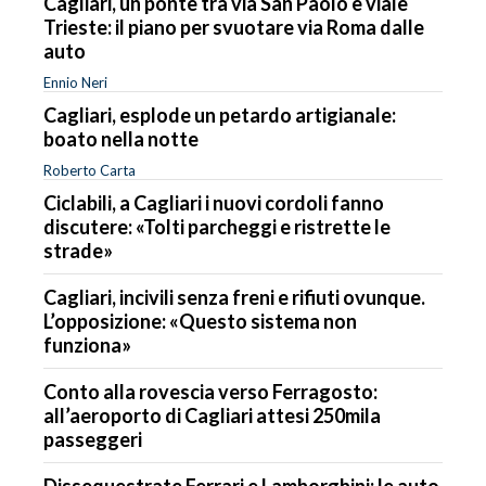
Cagliari, un ponte tra via San Paolo e viale
Trieste: il piano per svuotare via Roma dalle
auto
Ennio Neri
Cagliari, esplode un petardo artigianale:
boato nella notte
Roberto Carta
Ciclabili, a Cagliari i nuovi cordoli fanno
discutere: «Tolti parcheggi e ristrette le
strade»
Cagliari, incivili senza freni e rifiuti ovunque.
L’opposizione: «Questo sistema non
funziona»
Conto alla rovescia verso Ferragosto:
all’aeroporto di Cagliari attesi 250mila
passeggeri
Dissequestrate Ferrari e Lamborghini: le auto