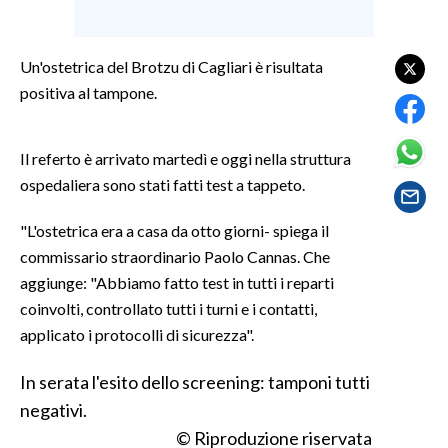
SPETTACOLI
Un'ostetrica del Brotzu di Cagliari è risultata
positiva al tampone.
GOSSIP
SALUTE
Il referto è arrivato martedì e oggi nella struttura
ospedaliera sono stati fatti test a tappeto.
SARDEGNA TURISMO
"L'ostetrica era a casa da otto giorni- spiega il
SARDI NEL MONDO
commissario straordinario Paolo Cannas. Che
NOTIZIE
aggiunge: "Abbiamo fatto test in tutti i reparti
EVENTI
coinvolti, controllato tutti i turni e i contatti,
applicato i protocolli di sicurezza".
#CARAUNIONE
In serata l'esito dello screening: tamponi tutti
3 MINUTI CON
negativi.
© Riproduzione riservata
INSULARITÀ