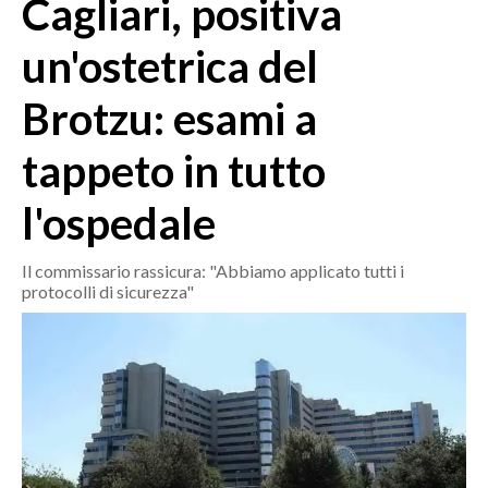
Cagliari, positiva
MEDIO CAMPIDANO
ORISTANO E PROVINCIA
un'ostetrica del
SASSARI E PROVINCIA
Brotzu: esami a
GALLURA
NUORO E PROVINCIA
tappeto in tutto
OGLIASTRA
AGENDA
l'ospedale
CRONACA
Il commissario rassicura: "Abbiamo applicato tutti i
protocolli di sicurezza"
ITALIA
MONDO
POLITICA
ECONOMIA
SERVIZI ALLE IMPRESE