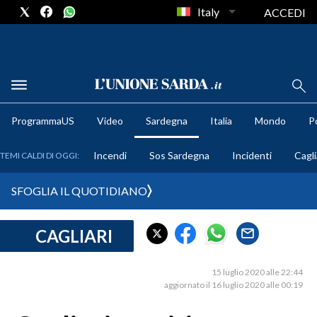
Italy
ACCEDI
METEO
ProgrammaUS
Video
Sardegna
Italia
Mondo
Po
COMUNI AL VOTO
Incendi
Sos Sardegna
Incidenti
Cagli
TEMI CALDI DI OGGI:
VIDEO
SFOGLIA IL QUOTIDIANO
FOTO
CAGLIARI
CRONACA SARDEGNA
CAGLIARI
15 luglio 2020 alle 22:44
PROVINCIA DI CAGLIARI
aggiornato il 16 luglio 2020 alle 00:19
SULCIS IGLESIENTE