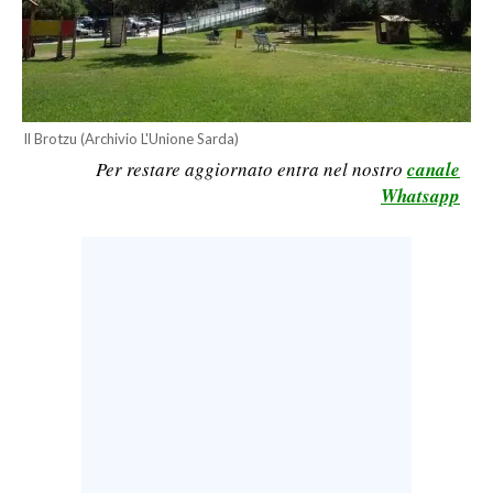
LAVORO
BANDI
SPORT IN SARDEGNA
Il Brotzu (Archivio L'Unione Sarda)
Per restare aggiornato entra nel nostro
canale
SPORT
Whatsapp
RISULTATI E CLASSIFICHE
CALCIO
CALCIO REGIONALE
BASKET
VOLLEY
MOTORI
TENNIS
ALTRI SPORT
CULTURA