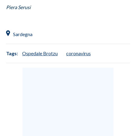
Piera Serusi
INFO AZIENDE
ABBONATI
ANNUNCI
Sardegna
NECROLOGI
PUBBLICITÀ
Tags:
Ospedale Brotzu
coronavirus
SPIAGGE
STORE