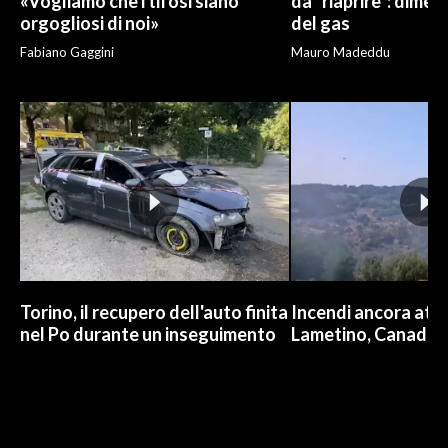
«Vogliamo che i tifosi siano
da "riaprire": dimen
orgogliosi di noi»
del gas
Fabiano Gaggini
Mauro Madeddu
Torino, il recupero dell'auto finita
Incendi ancora attiv
nel Po durante un inseguimento
Lametino, Canadair 