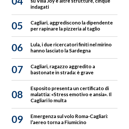
04
su Villa Joy e altre strutture, cinque
indagati
05
Cagliari, aggrediscono la dipendente
per rapinare la pizzeria al taglio
06
Lula, i due ricercatori finiti nel mirino
hanno lasciato la Sardegna
07
Cagliari, ragazzo aggredito a
bastonate in strada: è grave
Esposito presenta un certificato di
08
malattia: «Stress emotivo e ansia». Il
Cagliari lo multa
09
Emergenza sul volo Roma-Cagliari:
l’aereo torna a Fiumicino