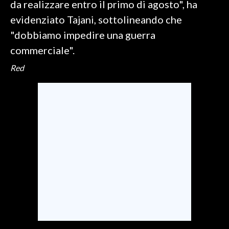
da realizzare entro il primo di agosto", ha
evidenziato Tajani, sottolineando che
SPETTACOLI
"dobbiamo impedire una guerra
GOSSIP
commerciale".
Red
SALUTE
SARDEGNA TURISMO
SARDI NEL MONDO
NOTIZIE
EVENTI
#CARAUNIONE
3 MINUTI CON
INSULARITÀ