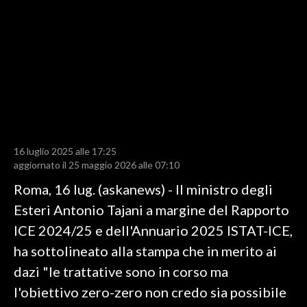
LAVORO
BANDI
SPORT IN SARDEGNA
SPORT
RISULTATI E CLASSIFICHE
CALCIO
16 luglio 2025 alle 17:25
aggiornato il 25 maggio 2026 alle 07:10
CALCIO REGIONALE
Roma, 16 lug. (askanews) - Il ministro degli
BASKET
Esteri Antonio Tajani a margine del Rapporto
VOLLEY
ICE 2024/25 e dell'Annuario 2025 ISTAT-ICE,
MOTORI
ha sottolineato alla stampa che in merito ai
TENNIS
dazi "le trattative sono in corso ma
ALTRI SPORT
l'obiettivo zero-zero non credo sia possibile
CULTURA