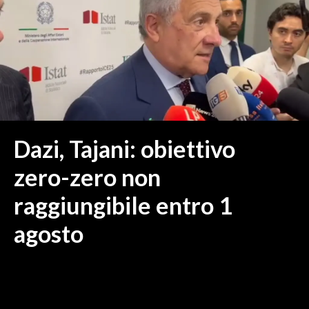
MEDIO CAMPIDANO
ORISTANO E PROVINCIA
SASSARI E PROVINCIA
GALLURA
NUORO E PROVINCIA
OGLIASTRA
AGENDA
Dazi, Tajani: obiettivo
CRONACA
zero-zero non
ITALIA
raggiungibile entro 1
MONDO
agosto
POLITICA
ECONOMIA
SERVIZI ALLE IMPRESE