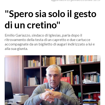
MEDIO CAMPIDANO
ORISTANO E PROVINCIA
"Spero sia solo il gesto
SASSARI E PROVINCIA
di un cretino"
GALLURA
NUORO E PROVINCIA
Emilio Gariazzo, sindaco di Iglesias, parla dopo il
OGLIASTRA
ritrovamento della testa di un capretto e due cartucce
accompagnate da un biglietto di auguri indirizzato a lui e
AGENDA
alla sua giunta.
CRONACA
ITALIA
MONDO
POLITICA
ECONOMIA
SERVIZI ALLE IMPRESE