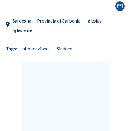
SPETTACOLI
Sardegna
Provincia di Carbonia
Iglesias
GOSSIP
Iglesiente
SALUTE
Tags:
intimidazione
Sindaco
SARDEGNA TURISMO
SARDI NEL MONDO
NOTIZIE
EVENTI
#CARAUNIONE
3 MINUTI CON
INSULARITÀ