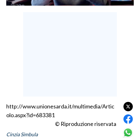
LAVORO
BANDI
SPORT IN SARDEGNA
SPORT
RISULTATI E CLASSIFICHE
CALCIO
CALCIO REGIONALE
BASKET
VOLLEY
MOTORI
http://www.unionesarda.it/multimedia/Artic
olo.aspx?id=683381
TENNIS
© Riproduzione riservata
ALTRI SPORT
Cinzia Simbula
CULTURA